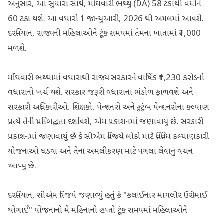
અનુસાર, આ સુધારા સાથે, મોંઘવારી ભથ્થું (DA) 58 ટકાથી વધીને
60 ટકા થશે. આ વધારો 1 જાન્યુઆરી, 2026 થી અમલમાં આવશે.
દરમિયાન, રાજ્યની મહિલાઓને ટૂંક સમયમાં તેમના ખાતામાં ₹1,000
મળશે.
મોંઘવારી ભથ્થામાં વધારાથી રાજ્ય સરકારને વાર્ષિક ₹1,230 કરોડનો
વધારાનો ખર્ચ થશે. સરકાર જરૂરી વધારાના ભંડોળ ફાળવશે અને
સરકારી અધિકારીઓ, શિક્ષકો, પેન્શનરો અને કુટુંબ પેન્શનરોના કલ્યાણ
પ્રત્યે તેની પ્રતિબદ્ધતા દર્શાવશે, એમ પ્રકાશનમાં જણાવાયું છે. સરકારી
પ્રકાશનમાં જણાવાયું છે કે સીએમ વિજયે લોકો માટે વિવિધ કલ્યાણકારી
યોજનાઓ ઘડવા અને તેના અમલીકરણ માટે પગલાં લેવાનું વચન
આપ્યું છે.
દરમિયાન, સીએમ વિજયે જણાવ્યું હતું કે "કલાઈનાર માગલીર ઉરીમાઈ
થોગાઈ" યોજનાનો મે મહિનાનો હપ્તો ટૂંક સમયમાં મહિલાઓને