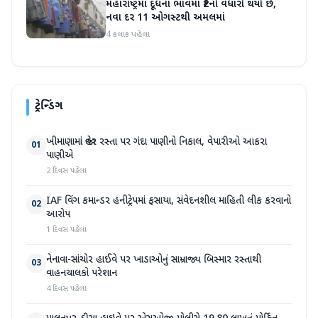
મહારાષ્ટ્રમાં દૂધના ભાવમાં ₹2નો વધારો થયો છે,
નવા દર 11 ઓગસ્ટથી અમલમાં
4 કલાક પહેલા
ટ્રેન્ડિંગ
ખીમાણામાં જાહેર રસ્તા પર ગંદા પાણીનો નિકાલ, વેપારીઓ આકરા
01
પાણીએ
2 દિવસ પહેલા
IAF વિંગ કમાન્ડર હનીટ્રેપમાં ફસાયા, સંવેદનશીલ માહિતી લીક કરવાનો
02
આરોપ
1 દિવસ પહેલા
નેનાવા-સાંચોર હાઈવે પર ખાડાઓનું સામ્રાજ્ય બિસ્માર રસ્તાથી
03
વાહનચાલકો પરેશાન
4 દિવસ પહેલા