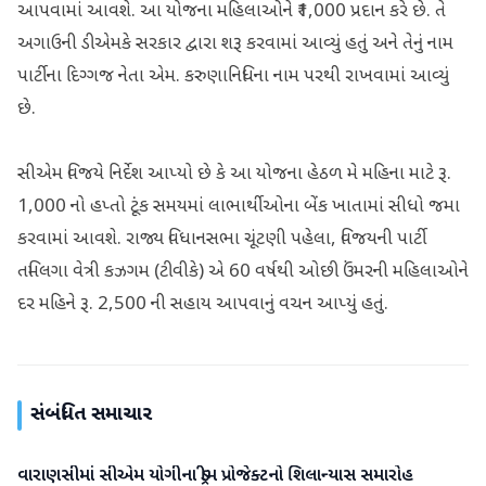
આપવામાં આવશે. આ યોજના મહિલાઓને ₹1,000 પ્રદાન કરે છે. તે
અગાઉની ડીએમકે સરકાર દ્વારા શરૂ કરવામાં આવ્યું હતું અને તેનું નામ
પાર્ટીના દિગ્ગજ નેતા એમ. કરુણાનિધિના નામ પરથી રાખવામાં આવ્યું
છે.
સીએમ વિજયે નિર્દેશ આપ્યો છે કે આ યોજના હેઠળ મે મહિના માટે રૂ.
1,000 નો હપ્તો ટૂંક સમયમાં લાભાર્થીઓના બેંક ખાતામાં સીધો જમા
કરવામાં આવશે. રાજ્ય વિધાનસભા ચૂંટણી પહેલા, વિજયની પાર્ટી
તમિલગા વેત્રી કઝગમ (ટીવીકે) એ 60 વર્ષથી ઓછી ઉંમરની મહિલાઓને
દર મહિને રૂ. 2,500 ની સહાય આપવાનું વચન આપ્યું હતું.
સંબંધિત સમાચાર
વારાણસીમાં સીએમ યોગીના ડ્રીમ પ્રોજેક્ટનો શિલાન્યાસ સમારોહ
રાષ્ટ્રીય