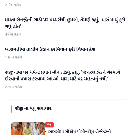
2 મિનિટ પહેલા
મમતા બેનર્જીની ગાડી પર પથ્થરોથી હુમલો, તેમણે કહ્યું, 'મારું માથું ફૂટી
રાષ્ટ્રીય
ગયું હોત'
4 મિનિટ પહેલા
બારામતીમાં તાલીમ ઉડાન દરમિયાન ફરી વિમાન ક્રેશ
રાષ્ટ્રીય
1 કલાક પહેલા
રાજીનામા પર ધર્મેન્દ્ર પ્રધાને મૌન તોડ્યું, કહ્યું, 'જનરલ ઝેડને ગેરમાર્ગે
રાષ્ટ્રીય
દોરવાનો પ્રયાસ કરવામાં આવ્યો, મારા માટે પદ મહત્વનું નથી'
2 કલાક પહેલા
રાષ્ટ્રીય
ના વધુ સમાચાર
રાષ્ટ્રીય
વારાણસીમાં સીએમ યોગીના ડ્રીમ પ્રોજેક્ટનો