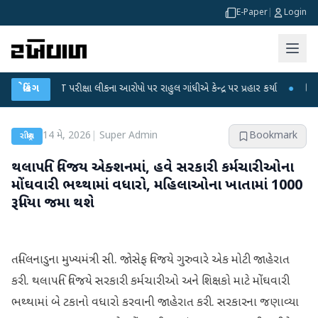
E-Paper
|
Login
C-NET પરીક્ષા લીકના આરોપો પર રાહુલ ગાંધીએ કેન્દ્ર પર પ્રહાર કર્યા
બ્રેકિંગ
●
હિંમતનગરમાં
14 મે, 2026
|
Super Admin
Bookmark
રાષ્ટ્રીય
થલાપતિ વિજય એક્શનમાં, હવે સરકારી કર્મચારીઓના
મોંઘવારી ભથ્થામાં વધારો, મહિલાઓના ખાતામાં 1000
રૂપિયા જમા થશે
તમિલનાડુના મુખ્યમંત્રી સી. જોસેફ વિજયે ગુરુવારે એક મોટી જાહેરાત
કરી. થલાપતિ વિજયે સરકારી કર્મચારીઓ અને શિક્ષકો માટે મોંઘવારી
ભથ્થામાં બે ટકાનો વધારો કરવાની જાહેરાત કરી. સરકારના જણાવ્યા