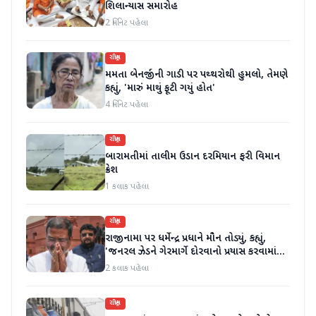
શિલાન્યાસ સમારોહ
2 મિનિટ પહેલા
રાષ્ટ્રીય
મમતા બેનર્જીની ગાડી પર પથ્થરોથી હુમલો, તેમણે
કહ્યું, 'મારું માથું ફૂટી ગયું હોત'
4 મિનિટ પહેલા
રાષ્ટ્રીય
બારામતીમાં તાલીમ ઉડાન દરમિયાન ફરી વિમાન
ક્રેશ
1 કલાક પહેલા
રાષ્ટ્રીય
રાજીનામા પર ધર્મેન્દ્ર પ્રધાને મૌન તોડ્યું, કહ્યું,
'જનરલ ઝેડને ગેરમાર્ગે દોરવાનો પ્રયાસ કરવામાં
આવ્યો, મારા માટે પદ મહત્વનું નથી'
2 કલાક પહેલા
રાષ્ટ્રીય