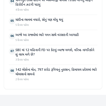
પાલનપુર-ડીસા હાઇવે પર એસઓજી પોલીસે 19.80 લાખનું મોર્ફિન
04
હિરોઈન ઝડપી પાડ્યું
4 દિવસ પહેલા
ચાંદીના ભાવમાં વધારો, સોનું પણ મોંઘુ થયું
05
5 દિવસ પહેલા
આજે આ રાજ્યોમાં ભારે પવન સાથે વરસાદની આગાહી
06
5 દિવસ પહેલા
SBI માં 12 મહિનાની FD પર કેટલું વ્યાજ મળશે, વરિષ્ઠ નાગરિકોને
07
શું લાભ મળે છે?
3 દિવસ પહેલા
142 લોકોના મોત, 797 કરોડ રૂપિયાનું નુકસાન, હિમાચલ પ્રદેશમાં ભારે
08
ચોમાસાનો સામનો
2 દિવસ પહેલા