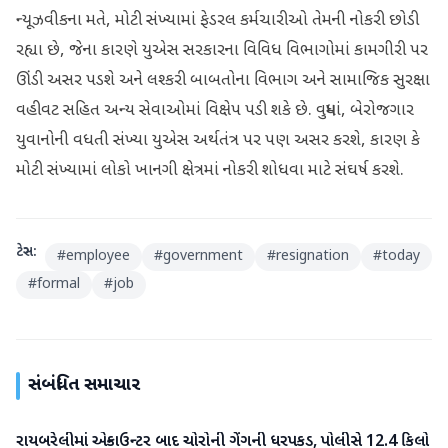
ન્યૂઝવીકના મતે, મોટી સંખ્યામાં ફેડરલ કર્મચારીઓ તેમની નોકરી છોડી
રહ્યા છે, જેના કારણે યુએસ સરકારના વિવિધ વિભાગોમાં કામગીરી પર
ઊંડી અસર પડશે અને લશ્કરી બાબતોના વિભાગ અને સામાજિક સુરક્ષા
વહીવટ સહિત અન્ય સેવાઓમાં વિક્ષેપ પડી શકે છે. વધુમાં, બેરોજગાર
યુવાનોની વધતી સંખ્યા યુએસ અર્થતંત્ર પર પણ અસર કરશે, કારણ કે
મોટી સંખ્યામાં લોકો ખાનગી ક્ષેત્રમાં નોકરી શોધવા માટે સંઘર્ષ કરશે.
ટેગ્સ:
#
employee
#
government
#
resignation
#
today
#
formal
#
job
સંબંધિત સમાચાર
રાયબરેલીમાં એન્કાઉન્ટર બાદ ચોરોની ગેંગની ધરપકડ, પોલીસે 12.4 કિલો
રાષ્ટ્રીય