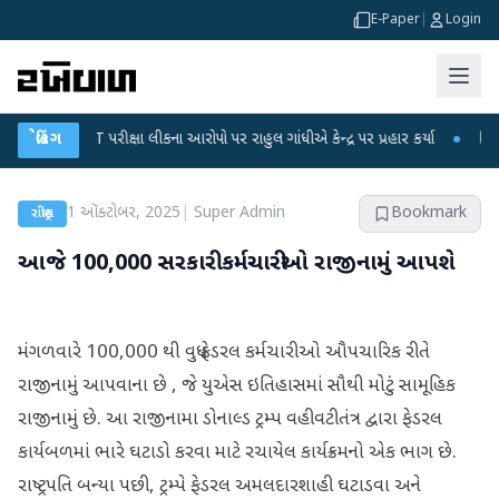
E-Paper
|
Login
-NET પરીક્ષા લીકના આરોપો પર રાહુલ ગાંધીએ કેન્દ્ર પર પ્રહાર કર્યા
બ્રેકિંગ
●
હિંમતનગરમાં 
1 ઑક્ટોબર, 2025
|
Super Admin
Bookmark
રાષ્ટ્રીય
આજે 100,000 સરકારી કર્મચારીઓ રાજીનામું આપશે
મંગળવારે 100,000 થી વધુ ફેડરલ કર્મચારીઓ ઔપચારિક રીતે
રાજીનામું આપવાના છે , જે યુએસ ઇતિહાસમાં સૌથી મોટું સામૂહિક
રાજીનામું છે. આ રાજીનામા ડોનાલ્ડ ટ્રમ્પ વહીવટીતંત્ર દ્વારા ફેડરલ
કાર્યબળમાં ભારે ઘટાડો કરવા માટે રચાયેલ કાર્યક્રમનો એક ભાગ છે.
રાષ્ટ્રપતિ બન્યા પછી, ટ્રમ્પે ફેડરલ અમલદારશાહી ઘટાડવા અને