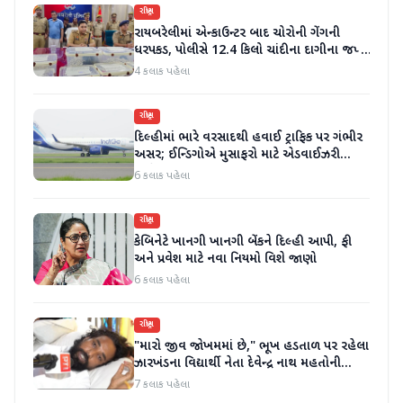
રાષ્ટ્રીય
રાયબરેલીમાં એન્કાઉન્ટર બાદ ચોરોની ગેંગની
ધરપકડ, પોલીસે 12.4 કિલો ચાંદીના દાગીના જપ્ત
કર્યા
4 કલાક પહેલા
રાષ્ટ્રીય
દિલ્હીમાં ભારે વરસાદથી હવાઈ ટ્રાફિક પર ગંભીર
અસર; ઈન્ડિગોએ મુસાફરો માટે એડવાઈઝરી
જાહેર કરી
6 કલાક પહેલા
રાષ્ટ્રીય
કેબિનેટે ખાનગી ખાનગી બેંકને દિલ્હી આપી, ફી
અને પ્રવેશ માટે નવા નિયમો વિશે જાણો
6 કલાક પહેલા
રાષ્ટ્રીય
"મારો જીવ જોખમમાં છે," ભૂખ હડતાળ પર રહેલા
ઝારખંડના વિદ્યાર્થી નેતા દેવેન્દ્ર નાથ મહતોની
તબિયત ખરાબ
7 કલાક પહેલા