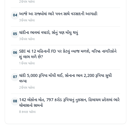
2 દિવસ પહેલા
આજે આ રાજ્યોમાં ભારે પવન સાથે વરસાદની આગાહી
04
3 દિવસ પહેલા
ચાંદીના ભાવમાં વધારો, સોનું પણ મોંઘુ થયું
05
3 દિવસ પહેલા
SBI માં 12 મહિનાની FD પર કેટલું વ્યાજ મળશે, વરિષ્ઠ નાગરિકોને
06
શું લાભ મળે છે?
1 દિવસ પહેલા
ચાંદી 5,000 રૂપિયા મોંઘી થઈ, સોનાના ભાવ 2,200 રૂપિયા સુધી
07
વધ્યા
2 દિવસ પહેલા
142 લોકોના મોત, 797 કરોડ રૂપિયાનું નુકસાન, હિમાચલ પ્રદેશમાં ભારે
08
ચોમાસાનો સામનો
8 કલાક પહેલા