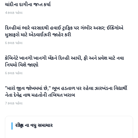
ચાંદીના દાગીના જપ્ત કર્યા
4 કલાક પહેલા
દિલ્હીમાં ભારે વરસાદથી હવાઈ ટ્રાફિક પર ગંભીર અસર; ઈન્ડિગોએ
રાષ્ટ્રીય
મુસાફરો માટે એડવાઈઝરી જાહેર કરી
6 કલાક પહેલા
કેબિનેટે ખાનગી ખાનગી બેંકને દિલ્હી આપી, ફી અને પ્રવેશ માટે નવા
રાષ્ટ્રીય
નિયમો વિશે જાણો
6 કલાક પહેલા
"મારો જીવ જોખમમાં છે," ભૂખ હડતાળ પર રહેલા ઝારખંડના વિદ્યાર્થી
રાષ્ટ્રીય
નેતા દેવેન્દ્ર નાથ મહતોની તબિયત ખરાબ
7 કલાક પહેલા
રાષ્ટ્રીય
ના વધુ સમાચાર