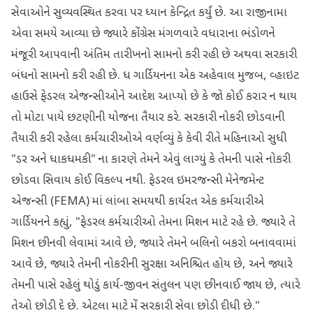
સેવાઓને સુવ્યવસ્થિત કરવા પર ધ્યાન કેન્દ્રિત કર્યું છે. આ રાજીનામા
એવા સમયે આવ્યા છે જ્યારે કોંગ્રેસ મંગળવારે વધારાના ભંડોળને
મંજૂરી આપવાની અંતિમ તારીખનો સામનો કરી રહી છે અથવા સરકારી
બંધનો સામનો કરી રહી છે. ધ ગાર્ડિયનના એક અહેવાલ મુજબ, વ્હાઇટ
હાઉસે ફેડરલ એજન્સીઓને આદેશ આપ્યો છે કે જો કોઈ કરાર ન થાય
તો મોટા પાયે છટણીની યોજના તૈયાર કરે. સરકારી નોકરી છોડવાની
તૈયારી કરી રહેલા કર્મચારીઓએ વર્ણવ્યું કે કેવી રીતે મહિનાઓ સુધી
"ડર અને ધાકધમકી" ના કારણે તેમને એવું લાગ્યું કે તેમની પાસે નોકરી
છોડવા સિવાય કોઈ વિકલ્પ નથી. ફેડરલ ઇમરજન્સી મેનેજમેન્ટ
એજન્સી (FEMA) માં લાંબા સમયથી કાર્યરત એક કર્મચારીએ
ગાર્ડિયનને કહ્યું, "ફેડરલ કર્મચારીઓ તેમના મિશન માટે રહે છે. જ્યારે તે
મિશન છીનવી લેવામાં આવે છે, જ્યારે તેમને બલિનો બકરો બનાવવામાં
આવે છે, જ્યારે તેમની નોકરીની સુરક્ષા અનિશ્ચિત હોય છે, અને જ્યારે
તેમની પાસે રહેલું થોડું કાર્ય-જીવન સંતુલન પણ છીનવાઈ જાય છે, ત્યારે
તેઓ છોડી દે છે. એટલા માટે મેં સરકારી સેવા છોડી દીધી છે."