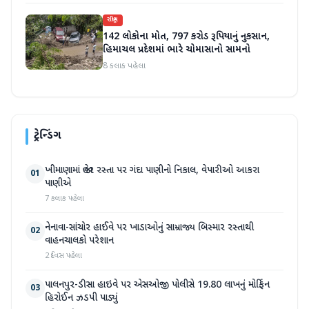
રાષ્ટ્રીય
142 લોકોના મોત, 797 કરોડ રૂપિયાનું નુકસાન,
હિમાચલ પ્રદેશમાં ભારે ચોમાસાનો સામનો
8 કલાક પહેલા
ટ્રેન્ડિંગ
ખીમાણામાં જાહેર રસ્તા પર ગંદા પાણીનો નિકાલ, વેપારીઓ આકરા
01
પાણીએ
7 કલાક પહેલા
નેનાવા-સાંચોર હાઈવે પર ખાડાઓનું સામ્રાજ્ય બિસ્માર રસ્તાથી
02
વાહનચાલકો પરેશાન
2 દિવસ પહેલા
પાલનપુર-ડીસા હાઇવે પર એસઓજી પોલીસે 19.80 લાખનું મોર્ફિન
03
હિરોઈન ઝડપી પાડ્યું