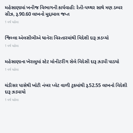
મહેસાણામાં ખનીજ વિભાગની કાર્યવાહી: રેતી-પથ્થર સાથે ત્રણ ડમ્પર
મહેસાણા
સીઝ, રૂ.90.60 લાખનો મુદ્દામાલ જપ્ત
1 વર્ષ પહેલા
જિલ્લા એલસીબીએ ધાનેરા વિસ્તારમાંથી વિદેશી દારૂ ઝડપ્યો
બનાસકાંઠા
1 વર્ષ પહેલા
મહેસાણાના ખેરાલુમાં સ્ટેટ મોનીટરીંગ સેલે વિદેસી દારૂ ઝડપી પાડયો
મહેસાણા
1 વર્ષ પહેલા
ચંડીસર પાસેથી ખોટી નંબર પ્લેટ વાળી ટ્રકમાંથી રૂ.52.55 લાખનો વિદેશી
બનાસકાંઠા
દારૂ ઝડપાયો
1 વર્ષ પહેલા