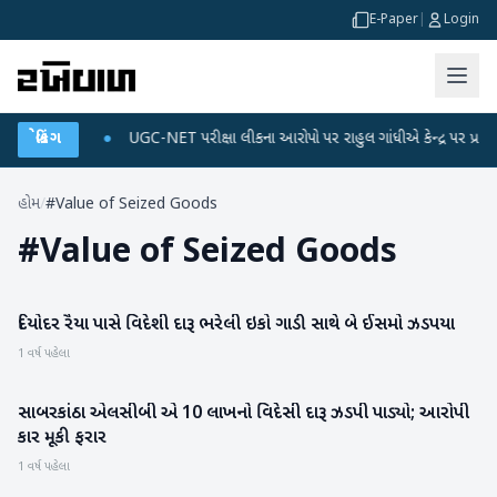
E-Paper
|
Login
 ડેટા પ્લાન
બ્રેકિંગ
●
UGC-NET પરીક્ષા લીકના આરોપો પર રાહુલ ગાંધીએ કેન્દ્ર પર પ્રહાર કર્
હોમ
/
#Value of Seized Goods
#
Value of Seized Goods
દિયોદર રૈયા પાસે વિદેશી દારૂ ભરેલી ઇકો ગાડી સાથે બે ઈસમો ઝડપયા
બનાસકાંઠા
1 વર્ષ પહેલા
સાબરકાંઠા એલસીબી એ 10 લાખનો વિદેસી દારૂ ઝડપી પાડ્યો; આરોપી
સાબરકાંઠા
કાર મૂકી ફરાર
1 વર્ષ પહેલા