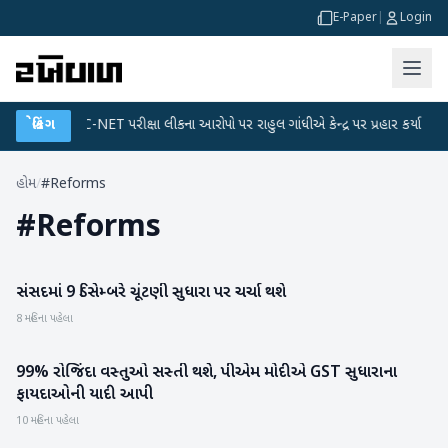
E-Paper
|
Login
ન
●
બ્રેકિંગ
UGC-NET પરીક્ષા લીકના આરોપો પર રાહુલ ગાંધીએ કેન્દ્ર પર પ્રહાર કર્યા
●
હોમ
/
#Reforms
#
Reforms
સંસદમાં 9 ડિસેમ્બરે ચૂંટણી સુધારા પર ચર્ચા થશે
રાષ્ટ્રીય
8 મહિના પહેલા
99% રોજિંદા વસ્તુઓ સસ્તી થશે, પીએમ મોદીએ GST સુધારાના
રાષ્ટ્રીય
ફાયદાઓની યાદી આપી
10 મહિના પહેલા