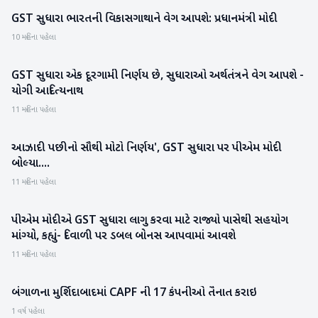
GST સુધારા ભારતની વિકાસગાથાને વેગ આપશે: પ્રધાનમંત્રી મોદી
રાષ્ટ્રીય
10 મહિના પહેલા
GST સુધારા એક દૂરગામી નિર્ણય છે, સુધારાઓ અર્થતંત્રને વેગ આપશે -
રાષ્ટ્રીય
યોગી આદિત્યનાથ
11 મહિના પહેલા
આઝાદી પછીનો સૌથી મોટો નિર્ણય', GST સુધારા પર પીએમ મોદી
રાષ્ટ્રીય
બોલ્યા....
11 મહિના પહેલા
પીએમ મોદીએ GST સુધારા લાગુ કરવા માટે રાજ્યો પાસેથી સહયોગ
રાષ્ટ્રીય
માંગ્યો, કહ્યું- દિવાળી પર ડબલ બોનસ આપવામાં આવશે
11 મહિના પહેલા
બંગાળના મુર્શિદાબાદમાં CAPF ની 17 કંપનીઓ તૈનાત કરાઇ
રાષ્ટ્રીય
1 વર્ષ પહેલા