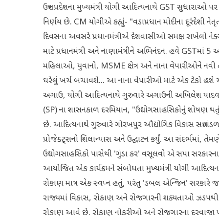
ઉત્તર પ્રદેશના મુખ્યમંત્રી યોગી આદિત્યનાથે GST સુધારાઓ પ
નિર્ણય છે. CM યોગીએ કહ્યું- "વડાપ્રધાન મોદીના દૂરંદેશી નેતૃ
દિવસના અવસરે પ્રધાનમંત્રીએ દેશવાસીઓ સમક્ષ રાખેલો નેક
માટે પ્રધાનમંત્રી અને નાણામંત્રીને અભિનંદન. હવે GSTમાં 5
મહિલાઓ, યુવાનો, MSME ક્ષેત્ર અને નાના વેપારીઓને નવી 
ઘરેલું ખર્ચ બચાવશે... આ નાના વેપારીઓ માટે એક ટેકો હ
અગાઉ, યોગી આદિત્યનાથે ગુરુવારે અગાઉની અખિલેશ યાદવ 
(SP) ના શાસનકાળ દરમિયાન, "ઉદ્યોગસાહસિકોનું શોષણ થતું 
છે. આદિત્યનાથે ગુરુવારે ગોરખપુર ઔદ્યોગિક વિકાસ સત્તામ
પ્રોજેક્ટ્સનો શિલાન્યાસ અને ઉદ્ઘાટન કર્યું. આ સંદર્ભમાં, ત
ઉદ્યોગસાહસિકો પાસેથી 'ગુંડા કર' વસૂલવો એ સપા સરકારના 
આયોજિત એક કાર્યક્રમને સંબોધતા મુખ્યમંત્રી યોગી આદિત્યનાથે ક
રોકાણ માત્ર એક સ્વપ્ન હતું, પરંતુ 'ડબલ એન્જિન' સરકારે જાહે
રાજ્યમાં વિકાસ, રોકાણ અને રોજગારની શક્યતાઓ ઝડપથી વધી રહ
રોકાણ આવે છે. રોકાણ નોકરીઓ અને રોજગારના દરવાજા ખોલે