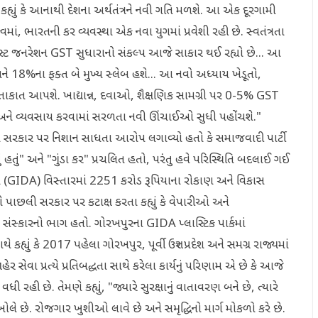
ર કહ્યું કે આનાથી દેશના અર્થતંત્રને નવી ગતિ મળશે. આ એક દૂરગામી
ત્વમાં, ભારતની કર વ્યવસ્થા એક નવા યુગમાં પ્રવેશી રહી છે. સ્વતંત્રતા
્સ્ટ જનરેશન GST સુધારાનો સંકલ્પ આજે સાકાર થઈ રહ્યો છે... આ
 અને 18%ના ફક્ત બે મુખ્ય સ્લેબ હશે... આ નવો અધ્યાય ખેડૂતો,
તાકાત આપશે. ખાદ્યાન્ન, દવાઓ, શૈક્ષણિક સામગ્રી પર 0-5% GST
શે અને વ્યવસાય કરવામાં સરળતા નવી ઊંચાઈઓ સુધી પહોંચશે."
સરકાર પર નિશાન સાધતા આરોપ લગાવ્યો હતો કે સમાજવાદી પાર્ટી
હતું" અને "ગુંડા કર" પ્રચલિત હતો, પરંતુ હવે પરિસ્થિતિ બદલાઈ ગઈ
ંડળ (GIDA) વિસ્તારમાં 2251 કરોડ રૂપિયાના રોકાણ અને વિકાસ
ેમણે પાછલી સરકાર પર કટાક્ષ કરતા કહ્યું કે વેપારીઓ અને
સંસ્કારનો ભાગ હતો. ગોરખપુરના GIDA પ્લાસ્ટિક પાર્કમાં
હ્યું કે 2017 પહેલા ગોરખપુર, પૂર્વી ઉત્તર પ્રદેશ અને સમગ્ર રાજ્યમાં
ર સેવા પ્રત્યે પ્રતિબદ્ધતા સાથે કરેલા કાર્યનું પરિણામ એ છે કે આજે
ી છે. તેમણે કહ્યું, "જ્યારે સુરક્ષાનું વાતાવરણ બને છે, ત્યારે
 છે. રોજગાર ખુશીઓ લાવે છે અને સમૃદ્ધિનો માર્ગ મોકળો કરે છે.