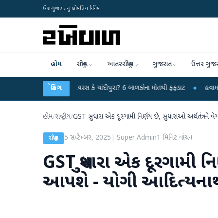
ઉત્તર ગુજરાતનું લોકપ્રિય દૈનિક
હોમ
રાષ્ટ્રીય
આંતરરાષ્ટ્રીય
ગુજરાત
ઉત્તર ગુજ
ાં રહસ્યમય વાયરસ કે ચાંદીપુરા? 6 બાળકોના મોતથી ફફડાટ
બ્રેકિંગ
●
હવામાન વિભાગે 18 રાજ
હોમ
/
રાષ્ટ્રીય
/
GST સુધારા એક દૂરગામી નિર્ણય છે, સુધારાઓ અર્થતંત્રને 
5 સપ્ટેમ્બર, 2025
|
Super Admin
1
મિનિટ વાંચન
રાષ્ટ્રીય
GST સુધારા એક દૂરગામી નિર્
આપશે - યોગી આદિત્યના