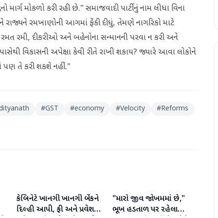
િનો માર્ગ મોકળો કરી રહી છે." સમાજવાદી પાર્ટીનું નામ લીધા વિના
ને રાજ્યને રમખાણોની આગમાં ફેંકી દીધું, તેમણે નાગરિકો માટે
સાથે રમત રમી, દીકરીઓ અને બહેનોના સન્માનની પરવા ન કરી અને
 પાસેથી વિકાસની અપેક્ષા કેવી રીતે રાખી શકાય? જ્યારે આવા લોકોને
પણ તે કરી શકશે નહીં."
dityanath
#
GST
#
economy
#
Velocity
#
Reforms
કેબિનેટે ખાનગી ખાનગી બેંકને
"મારો જીવ જોખમમાં છે,"
રાષ્ટ્રીય
રાષ્ટ્રીય
દિલ્હી આપી, ફી અને પ્રવેશ
ભૂખ હડતાળ પર રહેલા