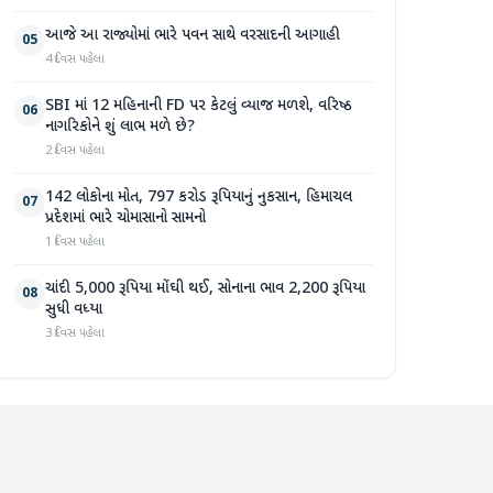
આજે આ રાજ્યોમાં ભારે પવન સાથે વરસાદની આગાહી
05
4 દિવસ પહેલા
SBI માં 12 મહિનાની FD પર કેટલું વ્યાજ મળશે, વરિષ્ઠ
06
નાગરિકોને શું લાભ મળે છે?
2 દિવસ પહેલા
142 લોકોના મોત, 797 કરોડ રૂપિયાનું નુકસાન, હિમાચલ
07
પ્રદેશમાં ભારે ચોમાસાનો સામનો
1 દિવસ પહેલા
ચાંદી 5,000 રૂપિયા મોંઘી થઈ, સોનાના ભાવ 2,200 રૂપિયા
08
સુધી વધ્યા
3 દિવસ પહેલા