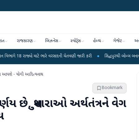
રાત
રાજકારણ
બિઝનેસ
સ્પોર્ટ્સ
હેલ્થ
ગેજેટ
અન
્યો માટે ભારે વરસાદની ચેતવણી જારી કરી
●
સિદ્ધપુરથી બોમ્બ બનાવવાની સામગ્રી સ
વેગ આપશે - યોગી આદિત્યનાથ
Bookmark
ણય છે, સુધારાઓ અર્થતંત્રને વેગ
થ