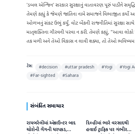
'ડબલ એન્જિન' સરકાર સુરક્ષાનું વાતાવરણ પૂરું પાડીને સમૃદ્ધ
તેમણે કહ્યું કે જેમણે જાતિના નામે સમાજને વિભાજીત કર્યો અ
ઓળખનું સંકટ ઉભું કર્યું, વોટ બેંકની રાજનીતિમાં સુરક્ષા 
માતૃશક્તિના ગૌરવની પરવા ન કરી. તેમણે કહ્યું, "આવા લોકો
તક મળી અને તેઓ વિકાસ ન લાવી શક્યા, તો તેઓ ભવિષ્યમાં 
ટેગ્સ:
#
decision
#
uttar pradesh
#
Yogi
#
Yogi A
#
Far-sighted
#
Sahara
સંબંધિત સમાચાર
રાયબરેલીમાં એન્કાઉન્ટર બાદ
દિલ્હીમાં ભારે વરસાદથી
રાષ્ટ્રીય
રાષ્ટ્રીય
ચોરોની ગેંગની ધરપકડ,
હવાઈ ટ્રાફિક પર ગંભીર