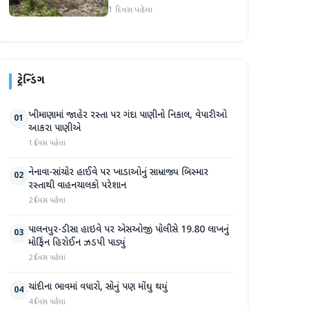
પ્રદેશમાં ભારે ચોમાસાનો સામનો
1 દિવસ પહેલા
ટ્રેન્ડિંગ
ખીમાણામાં જાહેર રસ્તા પર ગંદા પાણીનો નિકાલ, વેપારીઓ
01
આકરા પાણીએ
1 દિવસ પહેલા
નેનાવા-સાંચોર હાઈવે પર ખાડાઓનું સામ્રાજ્ય બિસ્માર
02
રસ્તાથી વાહનચાલકો પરેશાન
2 દિવસ પહેલા
પાલનપુર-ડીસા હાઇવે પર એસઓજી પોલીસે 19.80 લાખનું
03
મોર્ફિન હિરોઈન ઝડપી પાડ્યું
2 દિવસ પહેલા
ચાંદીના ભાવમાં વધારો, સોનું પણ મોંઘુ થયું
04
4 દિવસ પહેલા