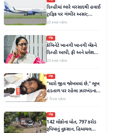
દિલ્હીમાં ભારે વરસાદથી હવાઈ
ટ્રાફિક પર ગંભીર અસર;
ઈન્ડિગોએ મુસાફરો માટે
23 કલાક પહેલા
એડવાઈઝરી જાહેર કરી
રાષ્ટ્રીય
કેબિનેટે ખાનગી ખાનગી બેંકને
દિલ્હી આપી, ફી અને પ્રવેશ
માટે નવા નિયમો વિશે જાણો
23 કલાક પહેલા
રાષ્ટ્રીય
"મારો જીવ જોખમમાં છે," ભૂખ
હડતાળ પર રહેલા ઝારખંડના
વિદ્યાર્થી નેતા દેવેન્દ્ર નાથ
1 દિવસ પહેલા
મહતોની તબિયત ખરાબ
રાષ્ટ્રીય
142 લોકોના મોત, 797 કરોડ
રૂપિયાનું નુકસાન, હિમાચલ