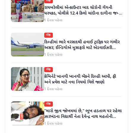
રાષ્ટ્રીય
રાયબરેલીમાં એન્કાઉન્ટર બાદ ચોરોની ગેંગની
ધરપકડ, પોલીસે 12.4 કિલો ચાંદીના દાગીના જપ્ત
કર્યા
1 દિવસ પહેલા
રાષ્ટ્રીય
દિલ્હીમાં ભારે વરસાદથી હવાઈ ટ્રાફિક પર ગંભીર
અસર; ઈન્ડિગોએ મુસાફરો માટે એડવાઈઝરી
જાહેર કરી
1 દિવસ પહેલા
રાષ્ટ્રીય
કેબિનેટે ખાનગી ખાનગી બેંકને દિલ્હી આપી, ફી
અને પ્રવેશ માટે નવા નિયમો વિશે જાણો
1 દિવસ પહેલા
રાષ્ટ્રીય
"મારો જીવ જોખમમાં છે," ભૂખ હડતાળ પર રહેલા
ઝારખંડના વિદ્યાર્થી નેતા દેવેન્દ્ર નાથ મહતોની
તબિયત ખરાબ
1 દિવસ પહેલા