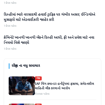
1 દિવસ પહેલા
દિલ્હીમાં ભારે વરસાદથી હવાઈ ટ્રાફિક પર ગંભીર અસર; ઈન્ડિગોએ
રાષ્ટ્રીય
મુસાફરો માટે એડવાઈઝરી જાહેર કરી
1 દિવસ પહેલા
કેબિનેટે ખાનગી ખાનગી બેંકને દિલ્હી આપી, ફી અને પ્રવેશ માટે નવા
રાષ્ટ્રીય
નિયમો વિશે જાણો
1 દિવસ પહેલા
રાષ્ટ્રીય
ના વધુ સમાચાર
રાષ્ટ્રીય
IAF વિંગ કમાન્ડર હનીટ્રેપમાં ફસાયા, સંવેદનશીલ
માહિતી લીક કરવાનો આરોપ
4 કલાક પહેલા