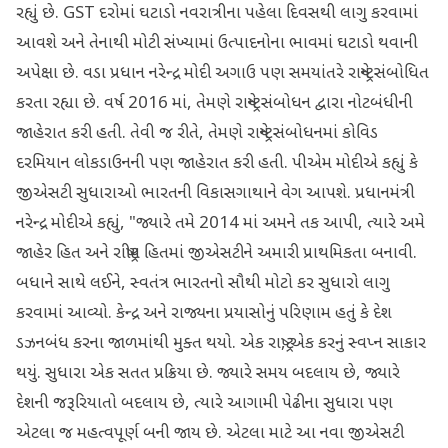
રહ્યું છે. GST દરોમાં ઘટાડો નવરાત્રીના પહેલા દિવસથી લાગુ કરવામાં
આવશે અને તેનાથી મોટી સંખ્યામાં ઉત્પાદનોના ભાવમાં ઘટાડો થવાની
અપેક્ષા છે. વડા પ્રધાન નરેન્દ્ર મોદી અગાઉ પણ સમયાંતરે રાષ્ટ્રને સંબોધિત
કરતા રહ્યા છે. વર્ષ 2016 માં, તેમણે રાષ્ટ્રને સંબોધન દ્વારા નોટબંધીની
જાહેરાત કરી હતી. તેવી જ રીતે, તેમણે રાષ્ટ્રને સંબોધનમાં કોવિડ
દરમિયાન લોકડાઉનની પણ જાહેરાત કરી હતી. પીએમ મોદીએ કહ્યું કે
જીએસટી સુધારાઓ ભારતની વિકાસગાથાને વેગ આપશે. પ્રધાનમંત્રી
નરેન્દ્ર મોદીએ કહ્યું, "જ્યારે તમે 2014 માં અમને તક આપી, ત્યારે અમે
જાહેર હિત અને રાષ્ટ્રીય હિતમાં જીએસટીને અમારી પ્રાથમિકતા બનાવી.
બધાને સાથે લઈને, સ્વતંત્ર ભારતનો સૌથી મોટો કર સુધારો લાગુ
કરવામાં આવ્યો. કેન્દ્ર અને રાજ્યના પ્રયાસોનું પરિણામ હતું કે દેશ
ડઝનબંધ કરના જાળમાંથી મુક્ત થયો. એક રાષ્ટ્ર, એક કરનું સ્વપ્ન સાકાર
થયું. સુધારા એક સતત પ્રક્રિયા છે. જ્યારે સમય બદલાય છે, જ્યારે
દેશની જરૂરિયાતો બદલાય છે, ત્યારે આગામી પેઢીના સુધારા પણ
એટલા જ મહત્વપૂર્ણ બની જાય છે. એટલા માટે આ નવા જીએસટી