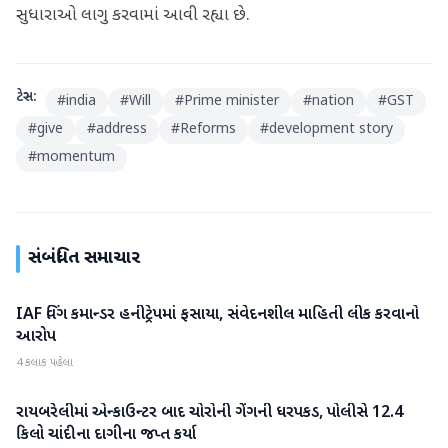
સુધારાઓ લાગુ કરવામાં આવી રહ્યા છે.
ટેગ્સ:
#
india
#
Will
#
Prime minister
#
nation
#
GST
#
give
#
address
#
Reforms
#
development story
#
momentum
સંબંધિત સમાચાર
IAF વિંગ કમાન્ડર હનીટ્રેપમાં ફસાયા, સંવેદનશીલ માહિતી લીક કરવાનો
રાષ્ટ્રીય
આરોપ
4 કલાક પહેલા
રાયબરેલીમાં એન્કાઉન્ટર બાદ ચોરોની ગેંગની ધરપકડ, પોલીસે 12.4
રાષ્ટ્રીય
કિલો ચાંદીના દાગીના જપ્ત કર્યા