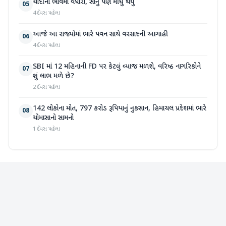
ચાંદીના ભાવમાં વધારો, સોનું પણ મોંઘુ થયું
05
4 દિવસ પહેલા
આજે આ રાજ્યોમાં ભારે પવન સાથે વરસાદની આગાહી
06
4 દિવસ પહેલા
SBI માં 12 મહિનાની FD પર કેટલું વ્યાજ મળશે, વરિષ્ઠ નાગરિકોને
07
શું લાભ મળે છે?
2 દિવસ પહેલા
142 લોકોના મોત, 797 કરોડ રૂપિયાનું નુકસાન, હિમાચલ પ્રદેશમાં ભારે
08
ચોમાસાનો સામનો
1 દિવસ પહેલા