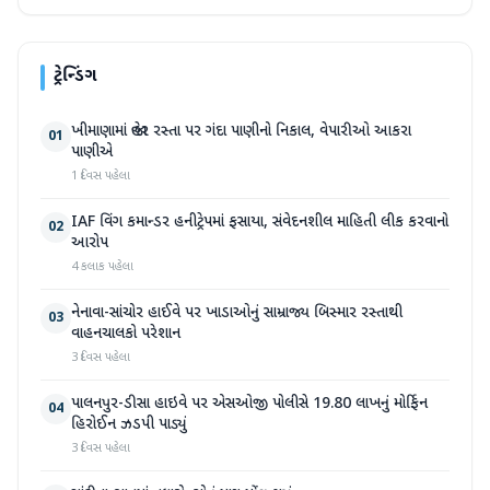
ટ્રેન્ડિંગ
ખીમાણામાં જાહેર રસ્તા પર ગંદા પાણીનો નિકાલ, વેપારીઓ આકરા
01
પાણીએ
1 દિવસ પહેલા
IAF વિંગ કમાન્ડર હનીટ્રેપમાં ફસાયા, સંવેદનશીલ માહિતી લીક કરવાનો
02
આરોપ
4 કલાક પહેલા
નેનાવા-સાંચોર હાઈવે પર ખાડાઓનું સામ્રાજ્ય બિસ્માર રસ્તાથી
03
વાહનચાલકો પરેશાન
3 દિવસ પહેલા
પાલનપુર-ડીસા હાઇવે પર એસઓજી પોલીસે 19.80 લાખનું મોર્ફિન
04
હિરોઈન ઝડપી પાડ્યું
3 દિવસ પહેલા