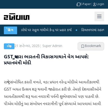
E-Paper
|
Login
 આરોપો પર રાહુલ ગાંધીએ કેન્દ્ર પર પ્રહાર કર્યા
બ્રેકિંગ
●
હિંમતનગરમાં રહસ્યમય વાયરસ કે
21 સપ્ટેમ્બર, 2025
|
Super Admin
Bookmark
રાષ્ટ્રીય
GST સુધારા ભારતની વિકાસગાથાને વેગ આપશે:
પ્રધાનમંત્રી મોદી
રાષ્ટ્રને સંબોધિત કરતી વખતે, વડા પ્રધાન નરેન્દ્ર મોદીએ આવતીકાલથી
GST બચત ઉત્સવ શરૂ થવાની જાહેરાત કરી છે. તેમણે દેશવાસીઓને
આવતીકાલથી શરૂ થતા નવરાત્રી પર્વની શુભેચ્છાઓ પણ પાઠવી છે.
પીએમ મોદીનું આ સંબોધન નવરાત્રીની પૂર્વ સંધ્યાએ આપવામાં આવી