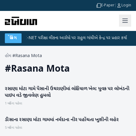
E-Paper
|
Login
ન
●
બ્રેકિંગ
UGC-NET પરીક્ષા લીકના આરોપો પર રાહુલ ગાંધીએ કેન્દ્ર પર પ્રહાર કર્યા
●
હ
હોમ
/
#Rasana Mota
#
Rasana Mota
રસાણા મોટા ગામે પૈસાની ઉઘરાણીમાં લોહિયાળ ખેલ: યુવક પર લોખંડની
બનાસકાંઠા
પાઇપ વડે જીવલેણ હુમલો
1 મહિના પહેલા
ડીસાના રસાણા મોટા ગામમાં નર્મદાના નીર પહોંચતા ખુશીની લહેર
બનાસકાંઠા
5 મહિના પહેલા