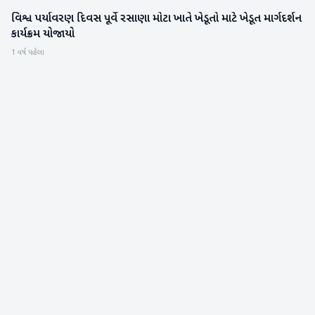
વિશ્વ પર્યાવરણ દિવસ પૂર્વે રસાણા મોટા ખાતે ખેડૂતો માટે ખેડૂત માર્ગદર્શન
બનાસકાંઠા
કાર્યક્રમ યોજાયો
1 વર્ષ પહેલા