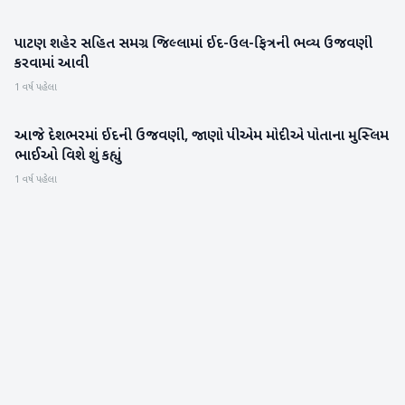
પાટણ શહેર સહિત સમગ્ર જિલ્લામાં ઈદ-ઉલ-ફિત્રની ભવ્ય ઉજવણી
પાટણ
કરવામાં આવી
1 વર્ષ પહેલા
આજે દેશભરમાં ઈદની ઉજવણી, જાણો પીએમ મોદીએ પોતાના મુસ્લિમ
રાષ્ટ્રીય
ભાઈઓ વિશે શું કહ્યું
1 વર્ષ પહેલા