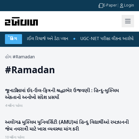
E-Paper
|
Login
ઈ શકે છે મોબાઈલ રિચાર્જ અને ડેટા પ્લાન
બ્રેકિંગ
●
UGC-NET પરીક્ષા લીકના આરોપો પર રાહુલ ગ
હોમ
/
#Ramadan
#
Ramadan
જૂનાડીસામાં ઈદ-ઉલ-ફિત્રની શ્રદ્ધાભેર ઉજવણી : હિન્દુ-મુસ્લિમ
બનાસકાંઠા
એકતાનો અનોખો સંદેશ પ્રસર્યો
4 મહિના પહેલા
અલીગઢ મુસ્લિમ યુનિવર્સિટી (AMU)માં હિન્દુ વિદ્યાર્થીઓ રમઝાનની
રાષ્ટ્રીય
જેમ નવરાત્રી માટે ખાસ વ્યવસ્થા માંગ કરી
10 મહિના પહેલા