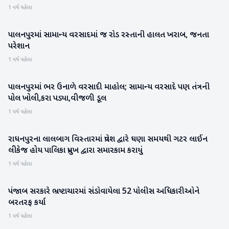
1 વર્ષ પહેલા
પાલનપુરમાં સામાન્ય વરસાદમાં જ રોડ રસ્તાની હાલત ખરાબ, જનતા
બનાસકાંઠા
પરેશાન
1 વર્ષ પહેલા
પાલનપુરમાં ભર ઉનાળે વરસાદી માહોલ; સામાન્ય વરસાદે પણ તંત્રની
બનાસકાંઠા
પોલ ખોલી,કરા પડ્યા,વીજળી ડૂલ
1 વર્ષ પહેલા
રાધનપુરના લાલબાગ વિસ્તારમાં પ્રવેશ દ્વારે ઘણા સમયથી ગટર લાઈન
પાટણ
લીકેજ હોય પાલિકા પ્રમુખ દ્વારા સમારકામ કરાયું
1 વર્ષ પહેલા
પંજાબ સરકારે ભ્રષ્ટાચારમાં સંડોવાયેલા 52 પોલીસ અધિકારીઓને
રાષ્ટ્રીય
બરતરફ કર્યા
1 વર્ષ પહેલા