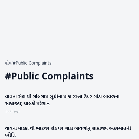
હોમ
/
#Public Complaints
#
Public Complaints
વાવના સપ્રેડા થી ગોલગામ સુધીના પાકા રસ્તા ઉપર ગાંડા બાવળના
બનાસકાંઠા
સામ્રાજ્ય; ચાલકો પરેશાન
1 વર્ષ પહેલા
વાવના માડકા થી ભાટવર રોડ પર ગાડા બાવળોનું સામ્રાજ્ય અકસ્માતની
બનાસકાંઠા
ભીતિ