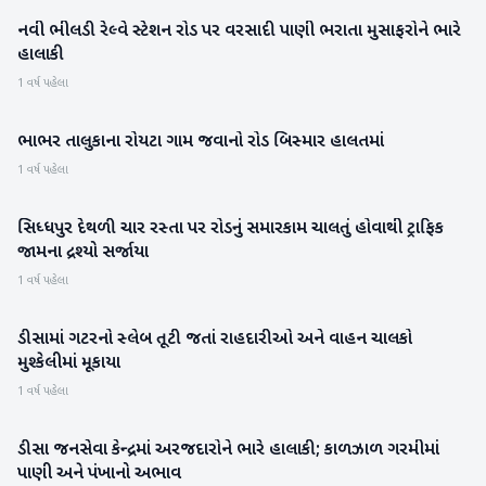
નવી ભીલડી રેલ્વે સ્ટેશન રોડ પર વરસાદી પાણી ભરાતા મુસાફરોને ભારે
બનાસકાંઠા
હાલાકી
1 વર્ષ પહેલા
ભાભર તાલુકાના રોયટા ગામ જવાનો રોડ બિસ્માર હાલતમાં
બનાસકાંઠા
1 વર્ષ પહેલા
સિધ્ધપુર દેથળી ચાર રસ્તા પર રોડનું સમારકામ ચાલતું હોવાથી ટ્રાફિક
પાટણ
જામના દ્રશ્યો સર્જાયા
1 વર્ષ પહેલા
ડીસામાં ગટરનો સ્લેબ તૂટી જતાં રાહદારીઓ અને વાહન ચાલકો
બનાસકાંઠા
મુશ્કેલીમાં મૂકાયા
1 વર્ષ પહેલા
ડીસા જનસેવા કેન્દ્રમાં અરજદારોને ભારે હાલાકી; કાળઝાળ ગરમીમાં
બનાસકાંઠા
પાણી અને પંખાનો અભાવ