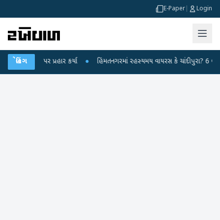
E-Paper
|
Login
ેન્દ્ર પર પ્રહાર કર્યા
બ્રેકિંગ
●
હિંમતનગરમાં રહસ્યમય વાયરસ કે ચાંદીપુરા? 6 બાળકોના મ