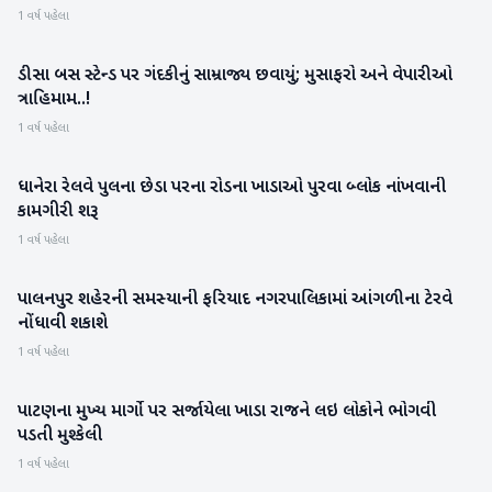
1 વર્ષ પહેલા
ડીસા બસ સ્ટેન્ડ પર ગંદકીનું સામ્રાજ્ય છવાયું; મુસાફરો અને વેપારીઓ
બનાસકાંઠા
ત્રાહિમામ..!
1 વર્ષ પહેલા
ધાનેરા રેલવે પુલના છેડા પરના રોડના ખાડાઓ પુરવા બ્લોક નાંખવાની
બનાસકાંઠા
કામગીરી શરૂ
1 વર્ષ પહેલા
પાલનપુર શહેરની સમસ્યાની ફરિયાદ નગરપાલિકામાં આંગળીના ટેરવે
બનાસકાંઠા
નોંધાવી શકાશે
1 વર્ષ પહેલા
પાટણના મુખ્ય માર્ગો પર સર્જાયેલા ખાડા રાજને લઇ લોકોને ભોગવી
પાટણ
પડતી મુશ્કેલી
1 વર્ષ પહેલા