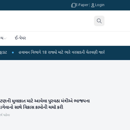
E-Paper
|
Login
્ય
ઈ-પેપર
હવામાન વિભાગે 18 રાજ્યો માટે ભારે વરસાદની ચેતવણી જારી કરી
●
સિદ્ધપુરથી બોમ
ાટણની મુલાકાત માટે આવેલા પુરવઠા મંત્રીએ ભાજપના
પાટણ
ગેવાનો સાથે વિકાસ કામોની ચચૉ કરી
ર્ષ પહેલા