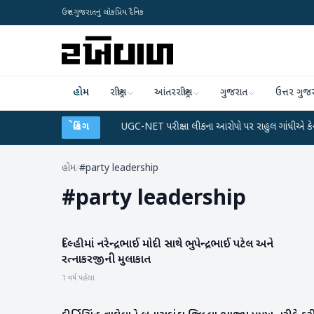
ઉત્તર ગુજરાતનું લોકપ્રિય દૈનિક
હોમ
રાષ્ટ્રીય
આંતરરાષ્ટ્રીય
ગુજરાત
ઉત્તર ગુજ
અને ડેટા પ્લાન
●
બ્રેકિંગ
UGC-NET પરીક્ષા લીકના આરોપો પર રાહુલ ગાંધીએ કેન્દ્ર પર પ્રહાર 
હોમ
/
#party leadership
#
party leadership
દિલ્હીમાં નરેન્દ્રભાઈ મોદી સાથે ભુપેન્દ્રભાઈ પટેલ અને
રાષ્ટ્રીય
રત્નાકરજીની મુલાકાત
1 વર્ષ પહેલા