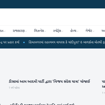
રાત
રાજકારણ
બિઝનેસ
સ્પોર્ટ્સ
હેલ્થ
ગેજેટ
અન
કર્યા
●
હિંમતનગરમાં રહસ્યમય વાયરસ કે ચાંદીપુરા? 6 બાળકોના મોતથી ફફડાટ
●
ડીસામાં આમ આદમી પાર્ટી દ્વારા 'વિજય સંદેશ યાત્રા' યોજાઈ
પ
બનાસકાંઠા
આ
1 વર્ષ પહેલા
1 વ