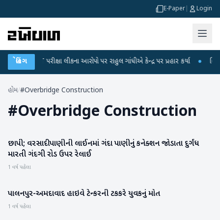
E-Paper
|
Login
UGC-NET પરીક્ષા લીકના આરોપો પર રાહુલ ગાંધીએ કેન્દ્ર પર પ્રહાર કર્યા
બ્રેકિંગ
●
હિંમતન
હોમ
/
#Overbridge Construction
#
Overbridge Construction
છાપી; વરસાદી પાણીની લાઈનમાં ગંદા પાણીનું કનેક્શન જોડાતા દુર્ગંધ
બનાસકાંઠા
મારતી ગંદગી રોડ ઉપર રેલાઈ
1 વર્ષ પહેલા
પાલનપુર-અમદાવાદ હાઇવે ટેન્કરની ટકકરે યુવકનું મોત
બનાસકાંઠા
1 વર્ષ પહેલા