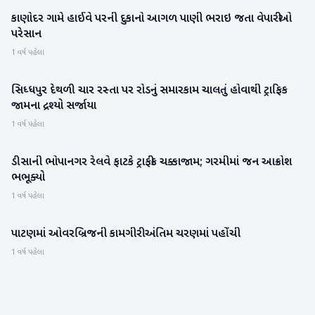
કાણોદર ગામે હાઈવે પરની દુકાનો આગળ પાણી ભરાઇ જતા વેપારીઓ
બનાસકાંઠા
પરેસાન
1 વર્ષ પહેલા
સિધ્ધપુર દેથળી ચાર રસ્તા પર રોડનું સમારકામ ચાલતું હોવાથી ટ્રાફિક
પાટણ
જામના દ્રશ્યો સર્જાયા
1 વર્ષ પહેલા
ડીસાની ભોપાનગર રેલવે ફાટકે ટ્રાફીક ચક્કાજામ; ગરમીમાં જન આક્રોશ
બનાસકાંઠા
ભભૂક્યો
1 વર્ષ પહેલા
પાટણમાં ઓવરબ્રિજની કામગીરી અંતિમ ચરણમાં પહોંચી
પાટણ
1 વર્ષ પહેલા