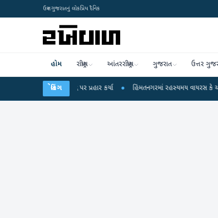
ઉત્તર ગુજરાતનું લોકપ્રિય દૈનિક
હોમ
રાષ્ટ્રીય
આંતરરાષ્ટ્રીય
ગુજરાત
ઉત્તર ગુજ
ાંધીએ કેન્દ્ર પર પ્રહાર કર્યા
બ્રેકિંગ
●
હિંમતનગરમાં રહસ્યમય વાયરસ કે ચાંદીપુરા? 6 બા