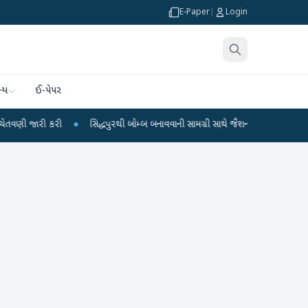
E-Paper
|
Login
્ય
ઈ-પેપર
રી
●
સિદ્ધપુરથી બોમ્બ બનાવવાની સામગ્રી સાથે જૈશના 5 શંકાસ્પદ આતંકી ઝડપાયા