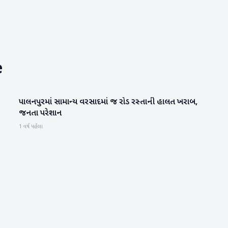
e
પાલનપુરમાં સામાન્ય વરસાદમાં જ રોડ રસ્તાની હાલત ખરાબ,
બનાસકાંઠા
જનતા પરેશાન
1 વર્ષ પહેલા