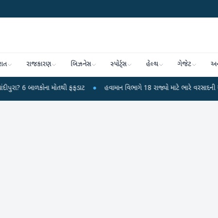
રાત
રાજકારણ
બિઝનેસ
સ્પોર્ટ્સ
હેલ્થ
ગેજેટ
અન
ળકોના મોતથી ફફડાટ
●
હવામાન વિભાગે 18 રાજ્યો માટે ભારે વરસાદની ચેતવણી જારી ક