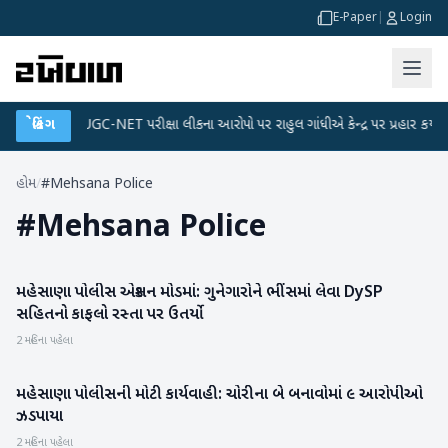
E-Paper
|
Login
પ્લાન
બ્રેકિંગ
●
UGC-NET પરીક્ષા લીકના આરોપો પર રાહુલ ગાંધીએ કેન્દ્ર પર પ્રહાર કર્યા
●
હોમ
/
#Mehsana Police
#
Mehsana Police
મહેસાણા પોલીસ એક્શન મોડમાં: ગુનેગારોને ભીંસમાં લેવા DySP
મહેસાણા
સહિતનો કાફલો રસ્તા પર ઉતર્યો
2 મહિના પહેલા
મહેસાણા પોલીસની મોટી કાર્યવાહી: ચોરીના બે બનાવોમાં ૯ આરોપીઓ
મહેસાણા
ઝડપાયા
2 મહિના પહેલા