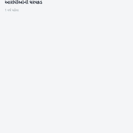
આરોપીઓની ધરપકડ
1 વર્ષ પહેલા