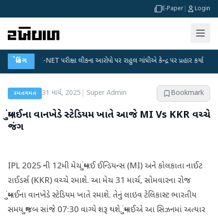
E-Paper
|
Login
UGC-NET પરીક્ષા લીકના આરોપો પર રાહુલ ગાંધીએ કેન્દ્ર પર પ્રહાર કર્યા
બ્રેકિંગ
●
હિંમતન
31 માર્ચ, 2025
|
Super Admin
Bookmark
રમતગમત
મુંબઈના વાનખેડે સ્ટેડિયમ ખાતે આજે MI Vs KKR વચ્ચે
જંગ
IPL 2025 ની 12મી મેચ મુંબઈ ઈન્ડિયન્સ (MI) અને કોલકાતા નાઈટ
રાઈડર્સ (KKR) વચ્ચે રમાશે. આ મેચ 31 માર્ચ, સોમવારના રોજ
મુંબઈના વાનખેડે સ્ટેડિયમ ખાતે રમાશે. તેનું લાઇવ ટેલિકાસ્ટ ભારતીય
સમય મુજબ સાંજે 07:30 વાગ્યે શરૂ થશે. મુંબઈએ આ સિઝનમાં અત્યાર