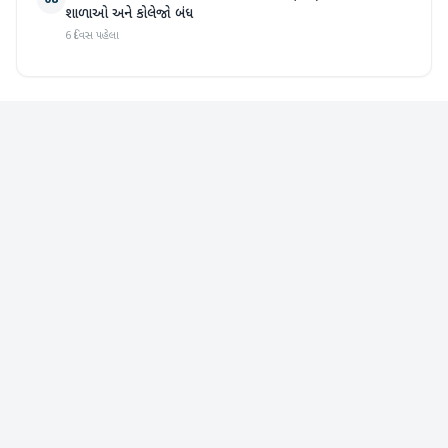
08
શાળાઓ અને કોલેજો બંધ
6 દિવસ પહેલા