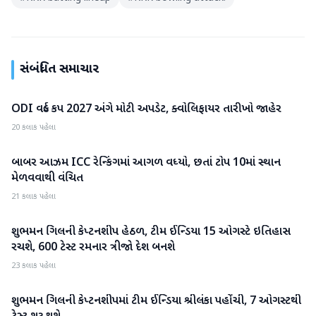
સંબંધિત સમાચાર
ODI વર્લ્ડ કપ 2027 અંગે મોટી અપડેટ, ક્વોલિફાયર તારીખો જાહેર
રમતગમત
20 કલાક પહેલા
બાબર આઝમ ICC રેન્કિંગમાં આગળ વધ્યો, છતાં ટોપ 10માં સ્થાન
રમતગમત
મેળવવાથી વંચિત
21 કલાક પહેલા
શુભમન ગિલની કેપ્ટનશીપ હેઠળ, ટીમ ઈન્ડિયા 15 ઓગસ્ટે ઇતિહાસ
રમતગમત
રચશે, 600 ટેસ્ટ રમનાર ત્રીજો દેશ બનશે
23 કલાક પહેલા
શુભમન ગિલની કેપ્ટનશીપમાં ટીમ ઈન્ડિયા શ્રીલંકા પહોંચી, 7 ઓગસ્ટથી
રમતગમત