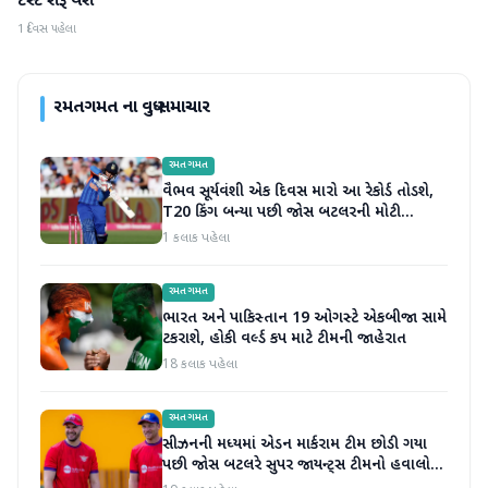
ટેસ્ટ શરૂ થશે
1 દિવસ પહેલા
રમતગમત
ના વધુ સમાચાર
રમતગમત
વૈભવ સૂર્યવંશી એક દિવસ મારો આ રેકોર્ડ તોડશે,
T20 કિંગ બન્યા પછી જોસ બટલરની મોટી
ભવિષ્યવાણી
1 કલાક પહેલા
રમતગમત
ભારત અને પાકિસ્તાન 19 ઓગસ્ટે એકબીજા સામે
ટકરાશે, હોકી વર્લ્ડ કપ માટે ટીમની જાહેરાત
18 કલાક પહેલા
રમતગમત
સીઝનની મધ્યમાં એડન માર્કરામ ટીમ છોડી ગયા
પછી જોસ બટલરે સુપર જાયન્ટ્સ ટીમનો હવાલો
સંભાળ્યો