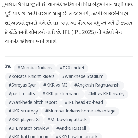
મુંબઈએ 9 મેચ જીતી છે. વાનખેડે સ્ટેડિયમની પિચ બેટ્સમેનોને ઘણી મદદ
પૂરી પાડે છે. અહીં વરસાદ ચાલુ છે. તે જ સમયે, ઝડપી બોલરોને પણ
શરૂઆતમાં ફાયદો મળે છે. હા, પણ આ પીચ પર વધુ રન બને છે કારણ
કે સ્ટેડિયમની સીમાઓ નાની છે. IPL (IPL 2025) ની પહેલી મેચ
વાનખેડે સ્ટેડિયમ ખાતે રમાશે.
ટેગ્સ:
#
Mumbai Indians
#
T20 cricket
#
Kolkata Knight Riders
#
Wankhede Stadium
#
Shreyas Iyer
#
KKR vs MI
#
Angkrish Raghuvanshi
#
past results
#
KKR performance
#
MI vs KKR rivalry
#
Wankhede pitch report
#
IPL head-to-head
#
KKR strategy
#
Mumbai Indians home advantage
#
KKR playing XI
#
MI bowling attack
#
IPL match preview
#
Andre Russell
#
KKR batting lineup
#
KKR bowling attack.