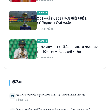
19 કલાક પહેલા
રમતગમત
ODI વર્લ્ડ કપ 2027 અંગે મોટી અપડેટ,
ક્વોલિફાયર તારીખો જાહેર
20 કલાક પહેલા
રમતગમત
બાબર આઝમ ICC રેન્કિંગમાં આગળ વધ્યો, છતાં
ટોપ 10માં સ્થાન મેળવવાથી વંચિત
21 કલાક પહેલા
ટ્રેન્ડિંગ
ગુજરાતમાં ખાનગી ટ્યુશન ક્લાસીસ પર આવશે કડક કાયદો
01
6 દિવસ પહેલા