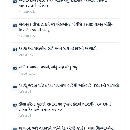
નેનાવા-સાંચોર હાઈવે પર ખાડાઓનું સામ્રાજ્ય બિસ્માર રસ્તાથી
02
વાહનચાલકો પરેશાન
19 કલાક પહેલા
પાલનપુર-ડીસા હાઇવે પર એસઓજી પોલીસે 19.80 લાખનું મોર્ફિન
03
હિરોઈન ઝડપી પાડ્યું
19 કલાક પહેલા
આજે આ રાજ્યોમાં ભારે પવન સાથે વરસાદની આગાહી
04
2 દિવસ પહેલા
ચાંદીના ભાવમાં વધારો, સોનું પણ મોંઘુ થયું
05
1 દિવસ પહેલા
આજે ગુજરાત સહિત આ રાજ્યોમાં ભારેથી અતિભારે વરસાદની આગાહી
06
6 દિવસ પહેલા
ડીસા કોર્ટનો ચુકાદો: સગીરા પર દુષ્કર્મ કેસમાં આરોપીને ૨૦ વર્ષની
07
સખત કેદ અને ૫ લાખ વળતર
6 દિવસ પહેલા
ગુજરાતમાં ભારે વરસાદને લઈને રેડ એલર્ટ જાહેર, ઘણા જિલ્લાઓમાં