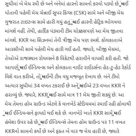
સુધીમાં બે મેચ રમી છે અને બંનેમાં હારનો સામનો કરવો પડ્યો છે. મુંબઈ
પોતાની પહેલી મેચ ચેન્નાઈ સુપર કિંગ્સ (CSK) સામે અને બીજી મેચ
ગુજરાત ટાઇટન્સ સામે હારી ગયું હતું. મુંબઈ હારની હેટ્રિક ભોગવવા
માંગશે નહીં. તેથી, હાર્દિક પંડ્યાની ટીમ ચોક્કસપણે આ મેચ જીતવા
માંગશે. KKR આ સિઝનમાં તેની ત્રીજી મેચ પણ રમશે. કોલકાતાએ
આરસીબી સામે પહેલી મેચ હારી ગઈ હતી. જ્યારે, બીજી મેચમાં,
તેઓએ રાજસ્થાન રોયલ્સને 8 વિકેટથી હરાવીને વાપસી કરી હતી. જો
આપણે મુંબઈ ઈન્ડિયન્સ અને કોલકાતા નાઈટ રાઈડર્સના હેડ-ટુ-હેડ રેકોર્ડ
વિશે વાત કરીએ, તો મુંબઈની ટીમ વધુ મજબૂત દેખાય છે. બંને ટીમો
અત્યાર સુધીમાં 34 વખત ટકરાઈ છે અને મુંબઈએ 23 વખત KKR ને
હરાવ્યું છે. જ્યારે, KKR મુંબઈ સામે માત્ર 11 મેચ જીતી શક્યું છે. આ
મેચ તેમના હોમ ગ્રાઉન્ડ એટલે કે વાનખેડે સ્ટેડિયમમાં રમાઈ રહી હોવાથી
મુંબઈ ઈન્ડિયન્સને ફાયદો થઈ શકે છે. વાનખેડે ખાતે KKR સામે મુંબઈ
હંમેશા ઉપર રહે છે. મુંબઈ ઈન્ડિયન્સે તેમના હોમ ગ્રાઉન્ડ પર 11 વખત
KKRનો સામનો કર્યો છે અને ફક્ત બે વાર જ મેચ હારી છે, જ્યારે