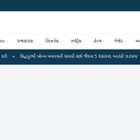
રાત
રાજકારણ
બિઝનેસ
સ્પોર્ટ્સ
હેલ્થ
ગેજેટ
અન
દ્ધપુરથી બોમ્બ બનાવવાની સામગ્રી સાથે જૈશના 5 શંકાસ્પદ આતંકી ઝડપાયા
●
પીએમ મોદ