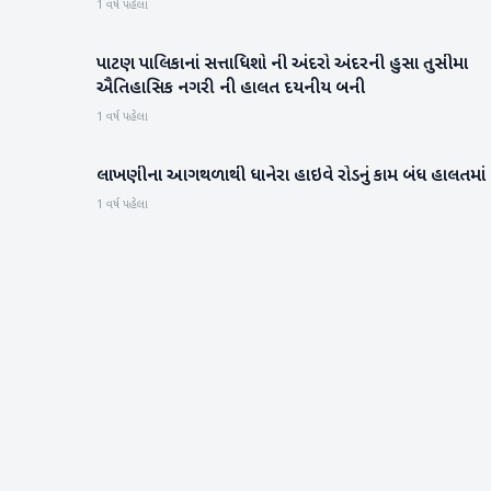
1 વર્ષ પહેલા
પાટણ પાલિકાનાં સત્તાધિશો ની અંદરો અંદરની હુસા તુસીમા
પાટણ
ઐતિહાસિક નગરી ની હાલત દયનીય બની
1 વર્ષ પહેલા
લાખણીના આગથળાથી ધાનેરા હાઇવે રોડનું કામ બંધ હાલતમાં
બનાસકાંઠા
1 વર્ષ પહેલા