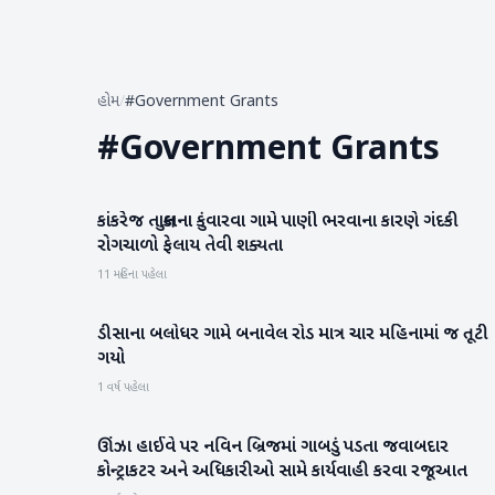
હોમ
/
#Government Grants
#
Government Grants
કાંકરેજ તાલુકાના કુંવારવા ગામે પાણી ભરવાના કારણે ગંદકી
બનાસકાંઠા
રોગચાળો ફેલાય તેવી શક્યતા
11 મહિના પહેલા
ડીસાના બલોધર ગામે બનાવેલ રોડ માત્ર ચાર મહિનામાં જ તૂટી
બનાસકાંઠા
ગયો
1 વર્ષ પહેલા
ઊંઝા હાઈવે પર નવિન બ્રિજમાં ગાબડું પડતા જવાબદાર
મહેસાણા
કોન્ટ્રાકટર અને અધિકારીઓ સામે કાર્યવાહી કરવા રજૂઆત