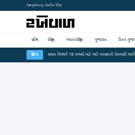
ઉત્તર ગુજરાતનું લોકપ્રિય દૈનિક
હોમ
રાષ્ટ્રીય
આંતરરાષ્ટ્રીય
ગુજરાત
ઉત્તર ગુજ
 ફફડાટ
●
હવામાન વિભાગે 18 રાજ્યો માટે ભારે વરસાદની ચેતવણી જારી કરી
બ્રેકિંગ
●
સિ