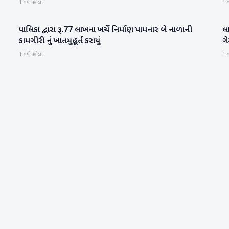
1 વર્ષ પહેલા
1 વ
પાલિકા દ્વારા રૂ.77 લાખના ખર્ચે નિર્માણ પામનાર બે નાળાની
લા
પાટણ
કામગીરી નું ખાતમુહૂર્ત કરાયું
ગે
1 વર્ષ પહેલા
1 વ