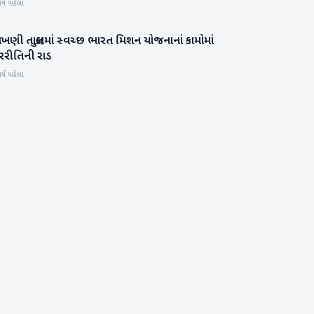
ર્ષ પહેલા
ખણી તાલુકામાં સ્વચ્છ ભારત મિશન યોજનાનાં કામોમાં
બનાસકાંઠા
રરીતિની રાડ
ર્ષ પહેલા