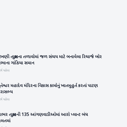
ખણી તાલુકાના તળાવોમાં જળ સંચય માટે બનાવેલા રિચાર્જ બોર
બનાસકાંઠા
ોભાના ગાંઠિયા સમાન
ર્ષ પહેલા
તેશ્વર મહાદેવ મંદિરના વિકાસ કામોનું ખાતમુહુર્ત કરતાં પાટણ
પાટણ
ારાસભ્ય
ર્ષ પહેલા
ાભર તાલુકાની 135 આંગણવાડીઓમાં આરો પ્લાન્ટ બંધ
બનાસકાંઠા
ાલતમાં