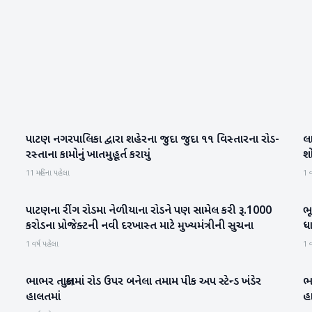
પાટણ નગરપાલિકા દ્વારા શહેરના જુદા જુદા ૧૧ વિસ્તારના રોડ-
લા
પાટણ
રસ્તાના કામોનું ખાતમુહૂર્ત કરાયું
શ
11 મહિના પહેલા
1 વ
પાટણના રીંગ રોડમા નેળીયાના રોડને પણ સામેલ કરી રૂ.1000
ભૂ
પાટણ
કરોડના પ્રોજેક્ટની નવી દરખાસ્ત માટે મુખ્યમંત્રીની સુચના
ધ
1 વર્ષ પહેલા
1 વ
ભાભર તાલુકામાં રોડ ઉપર બનેલા તમામ પીક અપ સ્ટેન્ડ ખંડેર
ભ
બનાસકાંઠા
હાલતમાં
હ