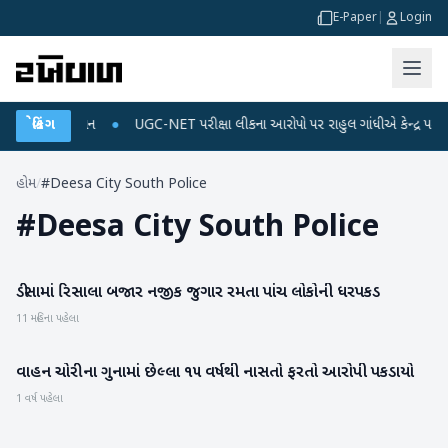
E-Paper
|
Login
 અને ડેટા પ્લાન
બ્રેકિંગ
●
UGC-NET પરીક્ષા લીકના આરોપો પર રાહુલ ગાંધીએ કેન્દ્ર પર પ્રહાર 
હોમ
/
#Deesa City South Police
#
Deesa City South Police
​ડીસામાં રિસાલા બજાર નજીક જુગાર રમતા પાંચ લોકોની ધરપકડ
બનાસકાંઠા
11 મહિના પહેલા
વાહન ચોરીના ગુનામાં છેલ્લા ૧૫ વર્ષથી નાસતો ફરતો આરોપી પકડાયો
બનાસકાંઠા
1 વર્ષ પહેલા