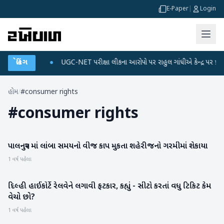
E-Paper
|
Login
ને ડેટા પ્લાન
બ્રેકિંગ
●
UGC-NET પરીક્ષા લીકના આરોપો પર રાહુલ ગાંધીએ કેન્દ્ર પર પ્રહાર કર
હોમ
/
#consumer rights
#
consumer rights
પાલનપુર માં લાંબા સમયનો વીજ કાપ મુકતા શહેરીજનો ગરમીમાં શેકાયા
બનાસકાંઠા
1 વર્ષ પહેલા
દિલ્હી હાઈકોર્ટે રેલવેને લગાવી ફટકાર, કહ્યું - સીટો કરતાં વધુ ટિકિટ કેમ
રાષ્ટ્રીય
વેચો છો?
1 વર્ષ પહેલા