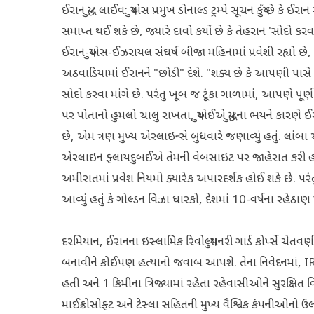
ઈરાન યુદ્ધ લાઈવ: યુએસ પ્રમુખ ડોનાલ્ડ ટ્રમ્પે સૂચન કર્યું છે 
સમાપ્ત થઈ શકે છે, જ્યારે દાવો કર્યો છે કે તેહરાન 'સોદો કરવા 
ઈરાન-યુએસ-ઈઝરાયલ સંઘર્ષ બીજા મહિનામાં પ્રવેશી રહ્યો છે, ત્યારે ય
અઠવાડિયામાં ઈરાનને "છોડી" દેશે. "શક્ય છે કે આપણી પાસે 
સોદો કરવા માંગે છે. પરંતુ ખૂબ જ ટૂંકા ગાળામાં, આપણે પૂર્ણ કર
પર પોતાનો હુમલો ચાલુ રાખતા, યુએઈએ યુદ્ધના ભયને કારણે ઈ
છે, એમ ત્રણ મુખ્ય એરલાઇન્સે બુધવારે જણાવ્યું હતું. લ
એરલાઇન ફ્લાયદુબઈએ તેમની વેબસાઇટ પર જાહેરાત કરી હતી
અમીરાતમાં પ્રવેશ નિયમો ક્યારેક અપારદર્શક હોઈ શકે છે. પરં
આવ્યું હતું કે ગોલ્ડન વિઝા ધારકો, દેશમાં 10-વર્ષના રહેઠાણ
દરમિયાન, ઈરાનના ઇસ્લામિક રિવોલ્યુશનરી ગાર્ડ કોર્પ્સે ચેતવણ
બનાવીને કોઈપણ હત્યાનો જવાબ આપશે. તેના નિવેદનમાં, 
હતી અને 1 કિમીના ત્રિજ્યામાં રહેતા રહેવાસીઓને સુરક્ષિત
માઈક્રોસોફ્ટ અને ટેસ્લા સહિતની મુખ્ય વૈશ્વિક કંપનીઓનો ઉલ