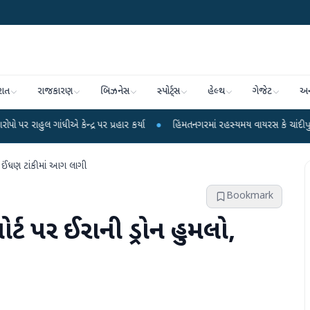
રાત
રાજકારણ
બિઝનેસ
સ્પોર્ટ્સ
હેલ્થ
ગેજેટ
અન
 કેન્દ્ર પર પ્રહાર કર્યા
●
હિંમતનગરમાં રહસ્યમય વાયરસ કે ચાંદીપુરા? 6 બાળકોના
ો, ઈંધણ ટાંકીમાં આગ લાગી
Bookmark
ોર્ટ પર ઈરાની ડ્રોન હુમલો,