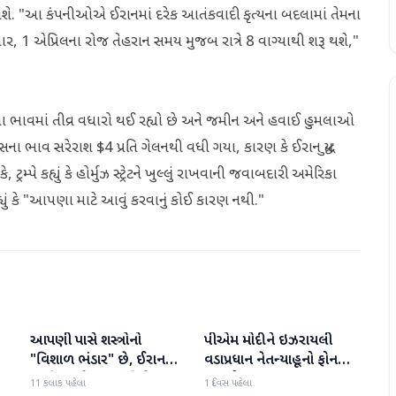
શે. "આ કંપનીઓએ ઈરાનમાં દરેક આતંકવાદી કૃત્યના બદલામાં તેમના
, 1 એપ્રિલના રોજ તેહરાન સમય મુજબ રાત્રે 8 વાગ્યાથી શરૂ થશે,"
ેલના ભાવમાં તીવ્ર વધારો થઈ રહ્યો છે અને જમીન અને હવાઈ હુમલાઓ
સના ભાવ સરેરાશ $4 પ્રતિ ગેલનથી વધી ગયા, કારણ કે ઈરાન યુદ્ધ
રમ્પે કહ્યું કે હોર્મુઝ સ્ટ્રેટને ખુલ્લું રાખવાની જવાબદારી અમેરિકા
યું કે "આપણા માટે આવું કરવાનું કોઈ કારણ નથી."
આપણી પાસે શસ્ત્રોનો
પીએમ મોદીને ઇઝરાયલી
આંતરરાષ્ટ્રીય
આંતરરાષ્ટ્રીય
ી
"વિશાળ ભંડાર" છે, ઈરાન
વડાપ્રધાન નેતન્યાહૂનો ફોન
"ગરીબ" છે, ટ્રમ્પનું નિવેદન
આવ્યો
11 કલાક પહેલા
1 દિવસ પહેલા