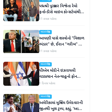
પદ્મશ્રી પુરસ્કાર વિજેતા રેમો
ફર્નાન્ડીસે લાઇવ કોન્સર્ટમાંથી
નિવૃત્તિની જાહેરાત કરી
11 કલાક પહેલા
આંતરરાષ્ટ્રીય
આપણી પાસે શસ્ત્રોનો "વિશાળ
ભંડાર" છે, ઈરાન "ગરીબ" છે,
ટ્રમ્પનું નિવેદન
11 કલાક પહેલા
આંતરરાષ્ટ્રીય
પીએમ મોદીને ઇઝરાયલી
વડાપ્રધાન નેતન્યાહૂનો ફોન
આવ્યો
1 દિવસ પહેલા
આંતરરાષ્ટ્રીય
અમેરિકામાં મુસ્લિમ ઉમેદવારની
જીતથી ખુશ ટ્રમ્પ, કહ્યું, 'આ