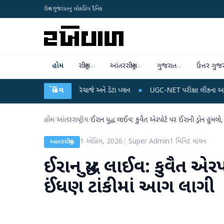
ઉત્તર ગુજરાતનું લોકપ્રિય દૈનિક
હોમ
રાષ્ટ્રીય
આંતરરાષ્ટ્રીય
ગુજરાત
ઉત્તર ગુજ
ે છે મોબાઈલ રિચાર્જ અને ડેટા પ્લાન
બ્રેકિંગ
●
UGC-NET પરીક્ષા લીકના આરોપો પર રાહુલ ગાંધીએ
હોમ
/
આંતરરાષ્ટ્રીય
/
ઈરાન યુદ્ધ લાઈવ: કુવૈત એરપોર્ટ પર ઈરાની ડ્રોન હુમલ
1 એપ્રિલ, 2026
|
Super Admin
1
મિનિટ વાંચન
આંતરરાષ્ટ્રીય
ઈરાન યુદ્ધ લાઈવ: કુવૈત એરપ
ઈંધણ ટાંકીમાં આગ લાગી