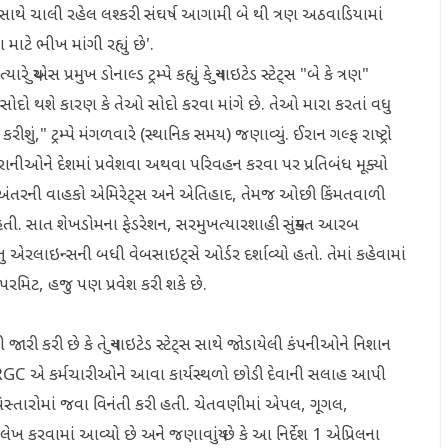
કે ઈરાન સાથે ચાલી રહેલ લશ્કરી સંઘર્ષ આગામી બે થી ત્રણ અઠવાડિયામાં
માટે ભીખ માંગી રહ્યું છે'.
ુએસ પ્રમુખ ડોનાલ્ડ ટ્રમ્પે કહ્યું કે યુનાઇટેડ સ્ટેટ્સ "બે કે ત્રણ"
સોદો થશે કારણ કે તેઓ સોદો કરવા માંગે છે. તેઓ મારા કરતાં વધુ
ીશું," ટ્રમ્પે મંગળવારે (સ્થાનિક સમય) જણાવ્યું. ઈરાન ગલ્ફ રાષ્ટ્રો
રાનીઓને દેશમાં પ્રવેશવા અથવા પરિવહન કરવા પર પ્રતિબંધ મૂક્યો
ાંબા અંતરની વાહકો એમિરેટ્સ અને એતિહાદ, તેમજ ઓછી કિંમતવાળી
. સાત શેખડોમના ફેડરેશન, સરમુખત્યારશાહી સંયુક્ત આરબ
તુ એરલાઇન્સની બધી વેબસાઇટ્સે ઓર્ડર દર્શાવ્યો હતો. તેમાં કહેવામાં
 પરમિટ, હજુ પણ પ્રવેશ કરી શકે છે.
ી જારી કરી છે કે તે યુનાઇટેડ સ્ટેટ્સ સાથે જોડાયેલી કંપનીઓને નિશાન
IRGC એ કર્મચારીઓને આવા કાર્યસ્થળો છોડી દેવાની સલાહ આપી
 વિસ્તારોમાં જવા વિનંતી કરી હતી. ચેતવણીમાં એપલ, ગૂગલ,
્લેખ કરવામાં આવ્યો છે અને જણાવાયું છે કે આ નિર્દેશ 1 એપ્રિલના