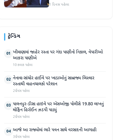
અમારા માટે સારા સમાચાર છે'
1 દિવસ પહેલા
ટ્રેન્ડિંગ
ખીમાણામાં જાહેર રસ્તા પર ગંદા પાણીનો નિકાલ, વેપારીઓ
01
આકરા પાણીએ
10 કલાક પહેલા
નેનાવા-સાંચોર હાઈવે પર ખાડાઓનું સામ્રાજ્ય બિસ્માર
02
રસ્તાથી વાહનચાલકો પરેશાન
2 દિવસ પહેલા
પાલનપુર-ડીસા હાઇવે પર એસઓજી પોલીસે 19.80 લાખનું
03
મોર્ફિન હિરોઈન ઝડપી પાડ્યું
2 દિવસ પહેલા
આજે આ રાજ્યોમાં ભારે પવન સાથે વરસાદની આગાહી
04
3 દિવસ પહેલા