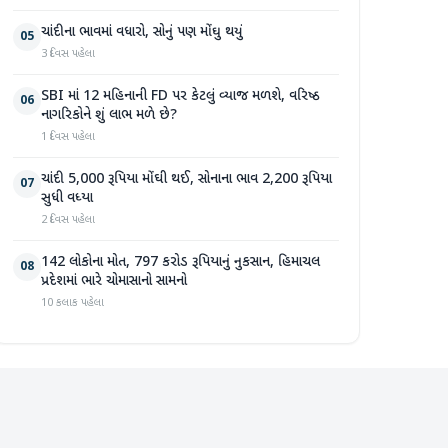
ચાંદીના ભાવમાં વધારો, સોનું પણ મોંઘુ થયું
05
3 દિવસ પહેલા
SBI માં 12 મહિનાની FD પર કેટલું વ્યાજ મળશે, વરિષ્ઠ
06
નાગરિકોને શું લાભ મળે છે?
1 દિવસ પહેલા
ચાંદી 5,000 રૂપિયા મોંઘી થઈ, સોનાના ભાવ 2,200 રૂપિયા
07
સુધી વધ્યા
2 દિવસ પહેલા
142 લોકોના મોત, 797 કરોડ રૂપિયાનું નુકસાન, હિમાચલ
08
પ્રદેશમાં ભારે ચોમાસાનો સામનો
10 કલાક પહેલા