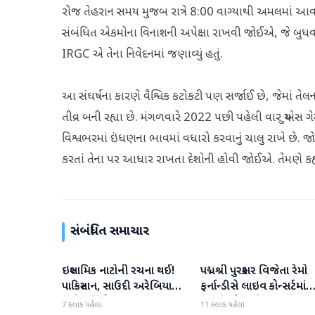
રોજ તેહરાન સમય મુજબ રાત્રે 8:00 વાગ્યાથી અમલમાં આવ
સંબંધિત એકમોના વિનાશની અપેક્ષા રાખવી જોઈએ, જે બુધવાર
IRGC એ તેના નિવેદનમાં જણાવ્યું હતું.
આ સંઘર્ષના કારણે વૈશ્વિક કટોકટી પણ સર્જાઈ છે, જેમાં ત
તીવ્ર બની રહ્યા છે. મંગળવારે 2022 પછી પહેલી વાર યુએસ ગે
વિશ્વભરમાં ઇંધણના ભાવમાં વધારો કરવાનું ચાલુ રાખે છે. જોકે, ટ્
કરતાં તેના પર આધાર રાખતા દેશોની હોવી જોઈએ. તેમણે કહ્
સંબંધિત સમાચાર
ઇસ્લામિક નાટોની રચના થઈ!
પદ્મશ્રી પુરસ્કાર વિજેતા રેમો
આંતરરાષ્ટ્રીય
આંતરરાષ્ટ્રીય
પાકિસ્તાન, સાઉદી અરેબિયા
ફર્નાન્ડીસે લાઇવ કોન્સર્ટમાંથ
અને તુર્કીએ સંયુક્ત સંરક્ષણ
નિવૃત્તિની જાહેરાત કરી
7 કલાક પહેલા
11 કલાક પહેલા