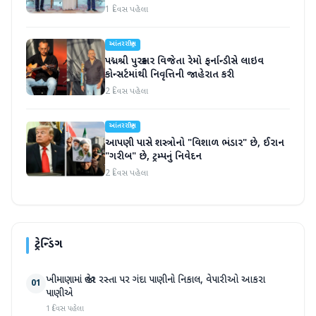
હસ્તાક્ષર
1 દિવસ પહેલા
આંતરરાષ્ટ્રીય
પદ્મશ્રી પુરસ્કાર વિજેતા રેમો ફર્નાન્ડીસે લાઇવ
કોન્સર્ટમાંથી નિવૃત્તિની જાહેરાત કરી
2 દિવસ પહેલા
આંતરરાષ્ટ્રીય
આપણી પાસે શસ્ત્રોનો "વિશાળ ભંડાર" છે, ઈરાન
"ગરીબ" છે, ટ્રમ્પનું નિવેદન
2 દિવસ પહેલા
ટ્રેન્ડિંગ
ખીમાણામાં જાહેર રસ્તા પર ગંદા પાણીનો નિકાલ, વેપારીઓ આકરા
01
પાણીએ
1 દિવસ પહેલા