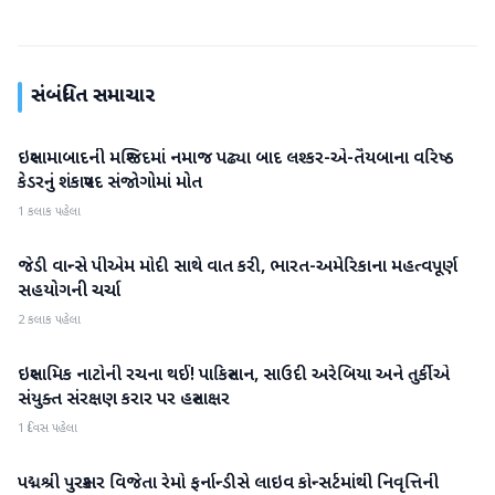
સંબંધિત સમાચાર
ઇસ્લામાબાદની મસ્જિદમાં નમાજ પઢ્યા બાદ લશ્કર-એ-તૈયબાના વરિષ્ઠ
આંતરરાષ્ટ્રીય
કેડરનું શંકાસ્પદ સંજોગોમાં મોત
1 કલાક પહેલા
જેડી વાન્સે પીએમ મોદી સાથે વાત કરી, ભારત-અમેરિકાના મહત્વપૂર્ણ
આંતરરાષ્ટ્રીય
સહયોગની ચર્ચા
2 કલાક પહેલા
ઇસ્લામિક નાટોની રચના થઈ! પાકિસ્તાન, સાઉદી અરેબિયા અને તુર્કીએ
આંતરરાષ્ટ્રીય
સંયુક્ત સંરક્ષણ કરાર પર હસ્તાક્ષર
1 દિવસ પહેલા
પદ્મશ્રી પુરસ્કાર વિજેતા રેમો ફર્નાન્ડીસે લાઇવ કોન્સર્ટમાંથી નિવૃત્તિની
આંતરરાષ્ટ્રીય