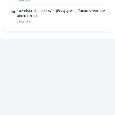
3 દિવસ પહેલા
142 લોકોના મોત, 797 કરોડ રૂપિયાનું નુકસાન, હિમાચલ પ્રદેશમાં ભારે
08
ચોમાસાનો સામનો
2 દિવસ પહેલા