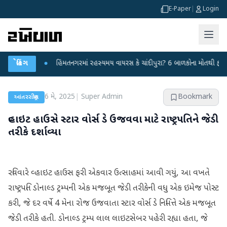
E-Paper
|
Login
કર્યા
બ્રેકિંગ
●
હિંમતનગરમાં રહસ્યમય વાયરસ કે ચાંદીપુરા? 6 બાળકોના મોતથી ફફડાટ
●
6 મે, 2025
|
Super Admin
Bookmark
આંતરરાષ્ટ્રીય
વ્હાઇટ હાઉસે સ્ટાર વોર્સ ડે ઉજવવા માટે રાષ્ટ્રપતિને જેડી
તરીકે દર્શાવ્યા
રવિવારે વ્હાઇટ હાઉસ ફરી એકવાર ઉત્સાહમાં આવી ગયું, આ વખતે
રાષ્ટ્રપતિ ડોનાલ્ડ ટ્રમ્પની એક મજબૂત જેડી તરીકેની વધુ એક ઇમેજ પોસ્ટ
કરી, જે દર વર્ષે 4 મેના રોજ ઉજવાતા સ્ટાર વોર્સ ડે નિમિત્તે એક મજબૂત
જેડી તરીકે હતી. ડોનાલ્ડ ટ્રમ્પ લાલ લાઇટસેબર પહેરી રહ્યા હતા, જે