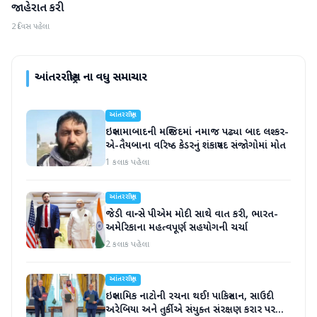
જાહેરાત કરી
2 દિવસ પહેલા
આંતરરાષ્ટ્રીય
ના વધુ સમાચાર
આંતરરાષ્ટ્રીય
ઇસ્લામાબાદની મસ્જિદમાં નમાજ પઢ્યા બાદ લશ્કર-
એ-તૈયબાના વરિષ્ઠ કેડરનું શંકાસ્પદ સંજોગોમાં મોત
1 કલાક પહેલા
આંતરરાષ્ટ્રીય
જેડી વાન્સે પીએમ મોદી સાથે વાત કરી, ભારત-
અમેરિકાના મહત્વપૂર્ણ સહયોગની ચર્ચા
2 કલાક પહેલા
આંતરરાષ્ટ્રીય
ઇસ્લામિક નાટોની રચના થઈ! પાકિસ્તાન, સાઉદી
અરેબિયા અને તુર્કીએ સંયુક્ત સંરક્ષણ કરાર પર