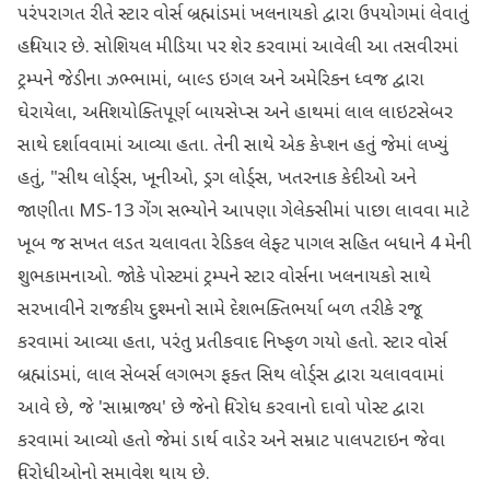
પરંપરાગત રીતે સ્ટાર વોર્સ બ્રહ્માંડમાં ખલનાયકો દ્વારા ઉપયોગમાં લેવાતું
હથિયાર છે. સોશિયલ મીડિયા પર શેર કરવામાં આવેલી આ તસવીરમાં
ટ્રમ્પને જેડીના ઝભ્ભામાં, બાલ્ડ ઇગલ અને અમેરિકન ધ્વજ દ્વારા
ઘેરાયેલા, અતિશયોક્તિપૂર્ણ બાયસેપ્સ અને હાથમાં લાલ લાઇટસેબર
સાથે દર્શાવવામાં આવ્યા હતા. તેની સાથે એક કેપ્શન હતું જેમાં લખ્યું
હતું, "સીથ લોર્ડ્સ, ખૂનીઓ, ડ્રગ લોર્ડ્સ, ખતરનાક કેદીઓ અને
જાણીતા MS-13 ગેંગ સભ્યોને આપણા ગેલેક્સીમાં પાછા લાવવા માટે
ખૂબ જ સખત લડત ચલાવતા રેડિકલ લેફ્ટ પાગલ સહિત બધાને 4 મેની
શુભકામનાઓ. જોકે પોસ્ટમાં ટ્રમ્પને સ્ટાર વોર્સના ખલનાયકો સાથે
સરખાવીને રાજકીય દુશ્મનો સામે દેશભક્તિભર્યા બળ તરીકે રજૂ
કરવામાં આવ્યા હતા, પરંતુ પ્રતીકવાદ નિષ્ફળ ગયો હતો. સ્ટાર વોર્સ
બ્રહ્માંડમાં, લાલ સેબર્સ લગભગ ફક્ત સિથ લોર્ડ્સ દ્વારા ચલાવવામાં
આવે છે, જે 'સામ્રાજ્ય' છે જેનો વિરોધ કરવાનો દાવો પોસ્ટ દ્વારા
કરવામાં આવ્યો હતો જેમાં ડાર્થ વાડેર અને સમ્રાટ પાલપટાઇન જેવા
વિરોધીઓનો સમાવેશ થાય છે.