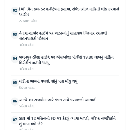
IAF વિંગ કમાન્ડર હનીટ્રેપમાં ફસાયા, સંવેદનશીલ માહિતી લીક કરવાનો
02
આરોપ
22 કલાક પહેલા
નેનાવા-સાંચોર હાઈવે પર ખાડાઓનું સામ્રાજ્ય બિસ્માર રસ્તાથી
03
વાહનચાલકો પરેશાન
3 દિવસ પહેલા
પાલનપુર-ડીસા હાઇવે પર એસઓજી પોલીસે 19.80 લાખનું મોર્ફિન
04
હિરોઈન ઝડપી પાડ્યું
3 દિવસ પહેલા
ચાંદીના ભાવમાં વધારો, સોનું પણ મોંઘુ થયું
05
5 દિવસ પહેલા
આજે આ રાજ્યોમાં ભારે પવન સાથે વરસાદની આગાહી
06
5 દિવસ પહેલા
SBI માં 12 મહિનાની FD પર કેટલું વ્યાજ મળશે, વરિષ્ઠ નાગરિકોને
07
શું લાભ મળે છે?