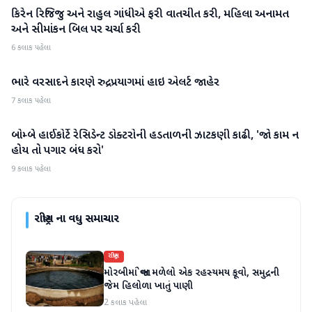
કિરેન રિજિજુ અને રાહુલ ગાંધીએ ફરી વાતચીત કરી, મહિલા અનામત
રાષ્ટ્રીય
અને સીમાંકન બિલ પર ચર્ચા કરી
6 કલાક પહેલા
ભારે વરસાદને કારણે રુદ્રપ્રયાગમાં હાઇ એલર્ટ જાહેર
રાષ્ટ્રીય
7 કલાક પહેલા
બોમ્બે હાઈકોર્ટે રેસિડેન્ટ ડોક્ટરોની હડતાળની ઝાટકણી કાઢી, 'જો કામ ન
રાષ્ટ્રીય
હોય તો પગાર બંધ કરો'
9 કલાક પહેલા
રાષ્ટ્રીય
ના વધુ સમાચાર
રાષ્ટ્રીય
મોરબીમાં જોવા મળેલો એક રહસ્યમય કૂવો, સમુદ્રની
જેમ હિલોળા ખાતું પાણી
2 કલાક પહેલા