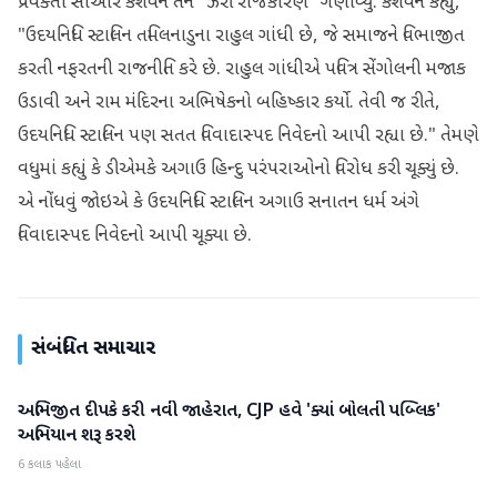
પ્રવક્તા સીઆર કેશવને તેને "ઝેરી રાજકારણ" ગણાવ્યું. કેશવને કહ્યું,
"ઉદયનિધિ સ્ટાલિન તમિલનાડુના રાહુલ ગાંધી છે, જે સમાજને વિભાજીત
કરતી નફરતની રાજનીતિ કરે છે. રાહુલ ગાંધીએ પવિત્ર સેંગોલની મજાક
ઉડાવી અને રામ મંદિરના અભિષેકનો બહિષ્કાર કર્યો. તેવી જ રીતે,
ઉદયનિધિ સ્ટાલિન પણ સતત વિવાદાસ્પદ નિવેદનો આપી રહ્યા છે." તેમણે
વધુમાં કહ્યું કે ડીએમકે અગાઉ હિન્દુ પરંપરાઓનો વિરોધ કરી ચૂક્યું છે.
એ નોંધવું જોઇએ કે ઉદયનિધિ સ્ટાલિન અગાઉ સનાતન ધર્મ અંગે
વિવાદાસ્પદ નિવેદનો આપી ચૂક્યા છે.
સંબંધિત સમાચાર
અભિજીત દીપકે કરી નવી જાહેરાત, CJP હવે 'ક્યાં બોલતી પબ્લિક'
રાષ્ટ્રીય
અભિયાન શરૂ કરશે
6 કલાક પહેલા