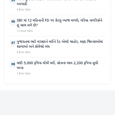
05
આગાહી
6 દિવસ પહેલા
SBI માં 12 મહિનાની FD પર કેટલું વ્યાજ મળશે, વરિષ્ઠ નાગરિકોને
06
શું લાભ મળે છે?
12 કલાક પહેલા
ગુજરાતમાં ભારે વરસાદને લઈને રેડ એલર્ટ જાહેર, ઘણા જિલ્લાઓમાં
07
શાળાઓ અને કોલેજો બંધ
6 દિવસ પહેલા
ચાંદી 5,000 રૂપિયા મોંઘી થઈ, સોનાના ભાવ 2,200 રૂપિયા સુધી
08
વધ્યા
1 દિવસ પહેલા