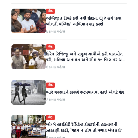
રાષ્ટ્રીય
અભિજીત દીપકે કરી નવી જાહેરાત, CJP હવે 'ક્યા
બોલતી પબ્લિક' અભિયાન શરૂ કરશે
6 કલાક પહેલા
રાષ્ટ્રીય
કિરેન રિજિજુ અને રાહુલ ગાંધીએ ફરી વાતચીત
કરી, મહિલા અનામત અને સીમાંકન બિલ પર ચર્ચા
કરી
6 કલાક પહેલા
રાષ્ટ્રીય
ભારે વરસાદને કારણે રુદ્રપ્રયાગમાં હાઇ એલર્ટ જાહેર
7 કલાક પહેલા
રાષ્ટ્રીય
બોમ્બે હાઈકોર્ટે રેસિડેન્ટ ડોક્ટરોની હડતાળની
ઝાટકણી કાઢી, 'જો કામ ન હોય તો પગાર બંધ કરો'