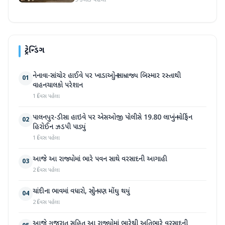
9 કલાક પહેલા
ટ્રેન્ડિંગ
નેનાવા-સાંચોર હાઈવે પર ખાડાઓનું સામ્રાજ્ય બિસ્માર રસ્તાથી
01
વાહનચાલકો પરેશાન
1 દિવસ પહેલા
પાલનપુર-ડીસા હાઇવે પર એસઓજી પોલીસે 19.80 લાખનું મોર્ફિન
02
હિરોઈન ઝડપી પાડ્યું
1 દિવસ પહેલા
આજે આ રાજ્યોમાં ભારે પવન સાથે વરસાદની આગાહી
03
2 દિવસ પહેલા
ચાંદીના ભાવમાં વધારો, સોનું પણ મોંઘુ થયું
04
2 દિવસ પહેલા
આજે ગુજરાત સહિત આ રાજ્યોમાં ભારેથી અતિભારે વરસાદની