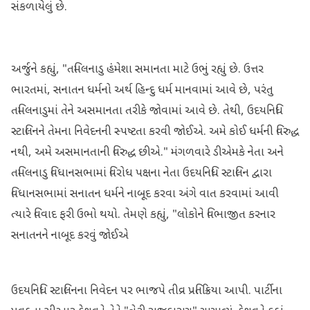
સંકળાયેલું છે.
અર્જુને કહ્યું, "તમિલનાડુ હંમેશા સમાનતા માટે ઉભું રહ્યું છે. ઉત્તર
ભારતમાં, સનાતન ધર્મનો અર્થ હિન્દુ ધર્મ માનવામાં આવે છે, પરંતુ
તમિલનાડુમાં તેને અસમાનતા તરીકે જોવામાં આવે છે. તેથી, ઉદયનિધિ
સ્ટાલિનને તેમના નિવેદનની સ્પષ્ટતા કરવી જોઈએ. અમે કોઈ ધર્મની વિરુદ્ધ
નથી, અમે અસમાનતાની વિરુદ્ધ છીએ." મંગળવારે ડીએમકે નેતા અને
તમિલનાડુ વિધાનસભામાં વિરોધ પક્ષના નેતા ઉદયનિધિ સ્ટાલિન દ્વારા
વિધાનસભામાં સનાતન ધર્મને નાબૂદ કરવા અંગે વાત કરવામાં આવી
ત્યારે વિવાદ ફરી ઉભો થયો. તેમણે કહ્યું, "લોકોને વિભાજીત કરનાર
સનાતનને નાબૂદ કરવું જોઈએ
ઉદયનિધિ સ્ટાલિનના નિવેદન પર ભાજપે તીવ્ર પ્રતિક્રિયા આપી. પાર્ટીના