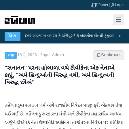
E-Paper
|
Login
હિંમતનગરમાં રહસ્યમય વાયરસ કે ચાંદીપુરા? 6 બાળકોના મોતથી ફફડાટ
બ્રેકિંગ
●
હવામાન વિ
15 મે, 2026
|
Super Admin
Bookmark
રાષ્ટ્રીય
"સનાતન" પરના હોબાળા વચ્ચે ટીવીકેના એક નેતાએ
કહ્યું, "અમે હિન્દુઓની વિરુદ્ધ નથી, અમે હિન્દુત્વની
વિરુદ્ધ છીએ"
તમિલનાડુમાં સનાતન ધર્મ અંગે રાજકીય નિવેદનબાજી ફરી એકવાર તેજ
થઈ ગઈ છે. તમિલનાડુ સરકારના મંત્રી અને ટીવીકેના મહાસચિવ આધવ
અર્જુને ડીએમકે નેતા ઉદયનિધિ સ્ટાલિનના તાજેતરના નિવેદન પર પ્રતિક્રિયા