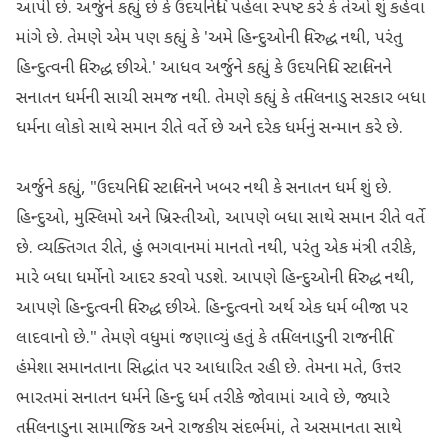
આપી છે. અર્જુને કહ્યું છે કે ઉદયનિધિ પહેલા સ્પષ્ટ કરે કે તેઓ શું કહેવા
માંગે છે. તેમણે એમ પણ કહ્યું કે 'અમે હિન્દુઓની વિરુદ્ધ નથી, પરંતુ
હિન્દુત્વની વિરુદ્ધ છીએ.' આધવ અર્જુને કહ્યું કે ઉદયનિધિ સ્ટાલિનને
સનાતન ધર્મની સાચી સમજ નથી. તેમણે કહ્યું કે તમિલનાડુ સરકાર બધા
ધર્મના લોકો સાથે સમાન રીતે વર્તે છે અને દરેક ધર્મનું સન્માન કરે છે.
અર્જુને કહ્યું, "ઉદયનિધિ સ્ટાલિનને ખબર નથી કે સનાતન ધર્મ શું છે.
હિન્દુઓ, મુસ્લિમો અને ખ્રિસ્તીઓ, આપણે બધા સાથે સમાન રીતે વર્તે
છે. વ્યક્તિગત રીતે, હું ભગવાનમાં માનતો નથી, પરંતુ એક મંત્રી તરીકે,
મારે બધા ધર્મોનો આદર કરવો પડશે. આપણે હિન્દુઓની વિરુદ્ધ નથી,
આપણે હિન્દુત્વની વિરુદ્ધ છીએ. હિન્દુત્વનો અર્થ એક ધર્મ બીજા પર
લાદવાનો છે." તેમણે વધુમાં જણાવ્યું હતું કે તમિલનાડુની રાજનીતિ
હંમેશા સમાનતાના સિદ્ધાંત પર આધારિત રહી છે. તેમના મતે, ઉત્તર
ભારતમાં સનાતન ધર્મને હિન્દુ ધર્મ તરીકે જોવામાં આવે છે, જ્યારે
તમિલનાડુના સામાજિક અને રાજકીય સંદર્ભમાં, તે અસમાનતા સાથે