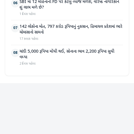
SBI માં 12 મહિનાની FD પર કેટલું વ્યાજ મળશે, વરિષ્ઠ નાગરિકોને
06
શું લાભ મળે છે?
1 દિવસ પહેલા
142 લોકોના મોત, 797 કરોડ રૂપિયાનું નુકસાન, હિમાચલ પ્રદેશમાં ભારે
07
ચોમાસાનો સામનો
17 કલાક પહેલા
ચાંદી 5,000 રૂપિયા મોંઘી થઈ, સોનાના ભાવ 2,200 રૂપિયા સુધી
08
વધ્યા
2 દિવસ પહેલા