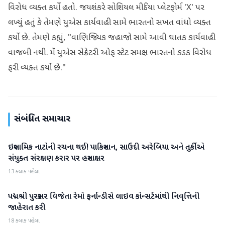
વિરોધ વ્યક્ત કર્યો હતો. જયશંકરે સોશિયલ મીડિયા પ્લેટફોર્મ 'X' પર
લખ્યું હતું કે તેમણે યુએસ કાર્યવાહી સામે ભારતનો સખત વાંધો વ્યક્ત
કર્યો છે. તેમણે કહ્યું, "વાણિજ્યિક જહાજો સામે આવી ઘાતક કાર્યવાહી
વાજબી નથી. મેં યુએસ સેક્રેટરી ઓફ સ્ટેટ સમક્ષ ભારતનો કડક વિરોધ
ફરી વ્યક્ત કર્યો છે."
સંબંધિત સમાચાર
ઇસ્લામિક નાટોની રચના થઈ! પાકિસ્તાન, સાઉદી અરેબિયા અને તુર્કીએ
આંતરરાષ્ટ્રીય
સંયુક્ત સંરક્ષણ કરાર પર હસ્તાક્ષર
13 કલાક પહેલા
પદ્મશ્રી પુરસ્કાર વિજેતા રેમો ફર્નાન્ડીસે લાઇવ કોન્સર્ટમાંથી નિવૃત્તિની
આંતરરાષ્ટ્રીય
જાહેરાત કરી
18 કલાક પહેલા