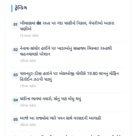
ટ્રેન્ડિંગ
ખીમાણામાં જાહેર રસ્તા પર ગંદા પાણીનો નિકાલ, વેપારીઓ આકરા
01
પાણીએ
16 કલાક પહેલા
નેનાવા-સાંચોર હાઈવે પર ખાડાઓનું સામ્રાજ્ય બિસ્માર રસ્તાથી
02
વાહનચાલકો પરેશાન
2 દિવસ પહેલા
પાલનપુર-ડીસા હાઇવે પર એસઓજી પોલીસે 19.80 લાખનું મોર્ફિન
03
હિરોઈન ઝડપી પાડ્યું
2 દિવસ પહેલા
ચાંદીના ભાવમાં વધારો, સોનું પણ મોંઘુ થયું
04
3 દિવસ પહેલા
આજે આ રાજ્યોમાં ભારે પવન સાથે વરસાદની આગાહી
05
4 દિવસ પહેલા