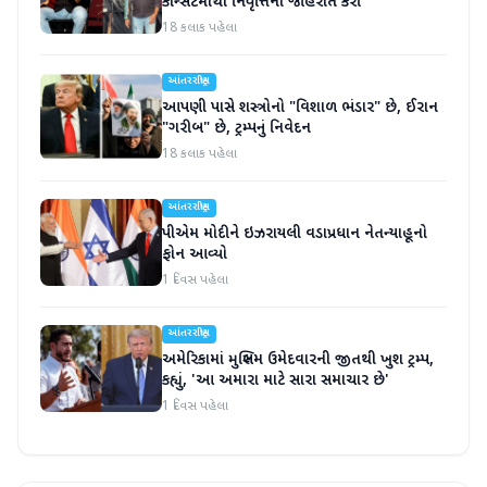
કોન્સર્ટમાંથી નિવૃત્તિની જાહેરાત કરી
18 કલાક પહેલા
આંતરરાષ્ટ્રીય
આપણી પાસે શસ્ત્રોનો "વિશાળ ભંડાર" છે, ઈરાન
"ગરીબ" છે, ટ્રમ્પનું નિવેદન
18 કલાક પહેલા
આંતરરાષ્ટ્રીય
પીએમ મોદીને ઇઝરાયલી વડાપ્રધાન નેતન્યાહૂનો
ફોન આવ્યો
1 દિવસ પહેલા
આંતરરાષ્ટ્રીય
અમેરિકામાં મુસ્લિમ ઉમેદવારની જીતથી ખુશ ટ્રમ્પ,
કહ્યું, 'આ અમારા માટે સારા સમાચાર છે'
1 દિવસ પહેલા