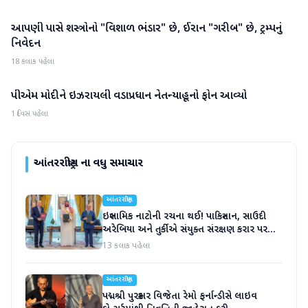
આપણી પાસે શસ્ત્રોનો "વિશાળ ભંડાર" છે, ઈરાન "ગરીબ" છે, ટ્રમ્પનું
આંતરરાષ્ટ્રીય
નિવેદન
18 કલાક પહેલા
પીએમ મોદીને ઇઝરાયલી વડાપ્રધાન નેતન્યાહૂનો ફોન આવ્યો
આંતરરાષ્ટ્રીય
1 દિવસ પહેલા
આંતરરાષ્ટ્રીય
ના વધુ સમાચાર
આંતરરાષ્ટ્રીય
ઇસ્લામિક નાટોની રચના થઈ! પાકિસ્તાન, સાઉદી
અરેબિયા અને તુર્કીએ સંયુક્ત સંરક્ષણ કરાર પર
હસ્તાક્ષર
13 કલાક પહેલા
આંતરરાષ્ટ્રીય
પદ્મશ્રી પુરસ્કાર વિજેતા રેમો ફર્નાન્ડીસે લાઇવ