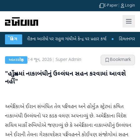
E-Paper
|
Login
્ષા લીકના આરોપો પર રાહુલ ગાંધીએ કેન્દ્ર પર પ્રહાર કર્યા
બ્રેકિંગ
●
હિંમતનગરમાં રહસ્યમય 
14 જૂન, 2026
|
Super Admin
Bookmark
આંતરરાષ્ટ્રીય
"હોર્મુઝમાં નાકાબંધીનું ઉલ્લંઘન સહન કરવામાં આવશે
નહીં"
અમેરિકાએ ઈરાન સંબંધિત તેલ પરિવહન અને હોર્મુઝ સ્ટ્રેટમાં કથિત
નાકાબંધી ઉલ્લંઘનો પર કડક વલણ અપનાવ્યું છે. અમેરિકાના વિદેશ
સચિવ માર્કો રુબિયોએ જણાવ્યું છે કે અમેરિકાના નાકાબંધીનું ઉલ્લંઘન
અને ઈરાની તેલના ગેરકાયદેસર પરિવહનને કોઈપણ સંજોગોમાં સહન