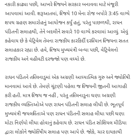
નકારી કાઢ્યા પછી, આખરે વિજયને સરકાર બનાવવા માટે મંજૂરી
આપવામાં આવી. શરૂઆતમાં, વિજયે 10 મેના રોજ બપોરે 3:45 વાગ્યે
શપથ ગ્રહણ સમારોહનું આયોજન કર્યું હતું, પરંતુ પાછળથી, રાધન
પંડિતની સલાહથી, તેને બદલીને સવારે 10 વાગ્યે કરવામાં આવ્યું. એવું
કહેવાય છે કે વેટ્રિવેલ તેમના રાજકીય કારકિર્દી દરમિયાન વિજયના સતત
સલાહકાર રહ્યા છે. હવે, વિજય મુખ્યમંત્રી બન્યા પછી, વેટ્રિવેલનો
રાજકીય અને વહીવટી દરજ્જો પણ વધ્યો છે.
રાધન પંડિતને તમિલનાડુમાં એક અગ્રણી આધ્યાત્મિક ગુરુ અને જ્યોતિષી
માનવામાં આવે છે. તેમણે ચૂંટણી પહેલા જ વિજયની જીતની આગાહી
કરી હતી. માત્ર વિજય જ નહીં , પરંતુ તમિલનાડુના ઘણા અગ્રણી
રાજકીય વ્યક્તિઓએ પણ રાધન પંડિતની સલાહ લીધી છે. ભૂતપૂર્વ
મુખ્યમંત્રી જયલલિતાએ પણ રાધન પંડિતની સલાહ લીધા પછી ઘણા
મોટા નિર્ણયો લીધા હોવાનું કહેવાય છે. રાધન પંડિત સોશિયલ મીડિયા
દ્વારા લોકોને જ્યોતિષીય સલાહ પણ આપે છે. જોકે, ચાર દાયકાથી