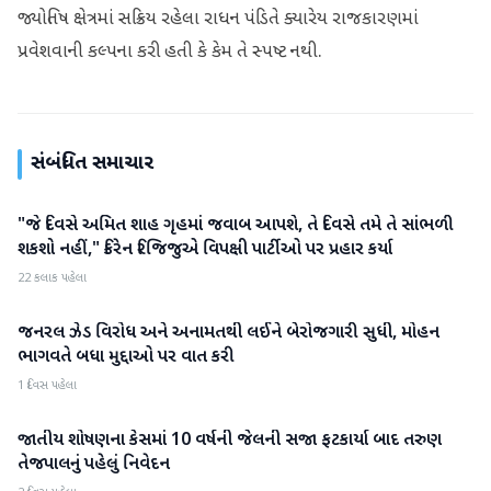
જ્યોતિષ ક્ષેત્રમાં સક્રિય રહેલા રાધન પંડિતે ક્યારેય રાજકારણમાં
પ્રવેશવાની કલ્પના કરી હતી કે કેમ તે સ્પષ્ટ નથી.
સંબંધિત સમાચાર
"જે દિવસે અમિત શાહ ગૃહમાં જવાબ આપશે, તે દિવસે તમે તે સાંભળી
રાજકારણ
શકશો નહીં," કિરેન રિજિજુએ વિપક્ષી પાર્ટીઓ પર પ્રહાર કર્યા
22 કલાક પહેલા
જનરલ ઝેડ વિરોધ અને અનામતથી લઈને બેરોજગારી સુધી, મોહન
રાજકારણ
ભાગવતે બધા મુદ્દાઓ પર વાત કરી
1 દિવસ પહેલા
જાતીય શોષણના કેસમાં 10 વર્ષની જેલની સજા ફટકાર્યા બાદ તરુણ
રાજકારણ
તેજપાલનું પહેલું નિવેદન