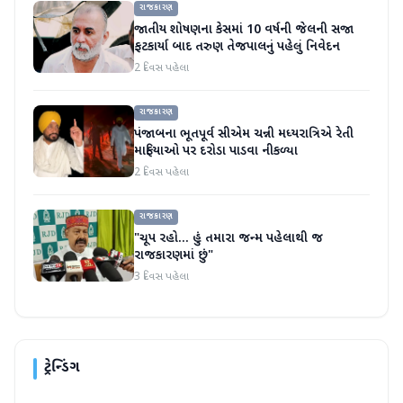
રાજકારણ
જાતીય શોષણના કેસમાં 10 વર્ષની જેલની સજા
ફટકાર્યા બાદ તરુણ તેજપાલનું પહેલું નિવેદન
2 દિવસ પહેલા
રાજકારણ
પંજાબના ભૂતપૂર્વ સીએમ ચન્ની મધ્યરાત્રિએ રેતી
માફિયાઓ પર દરોડા પાડવા નીકળ્યા
2 દિવસ પહેલા
રાજકારણ
"ચૂપ રહો... હું તમારા જન્મ પહેલાથી જ
રાજકારણમાં છું"
3 દિવસ પહેલા
ટ્રેન્ડિંગ