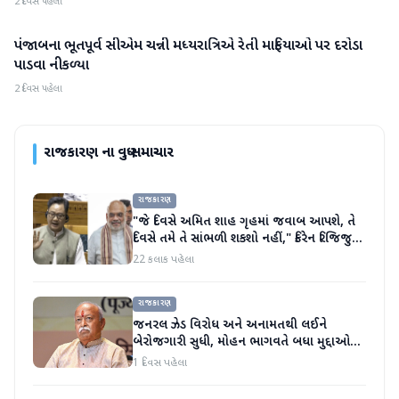
2 દિવસ પહેલા
પંજાબના ભૂતપૂર્વ સીએમ ચન્ની મધ્યરાત્રિએ રેતી માફિયાઓ પર દરોડા
રાજકારણ
પાડવા નીકળ્યા
2 દિવસ પહેલા
રાજકારણ
ના વધુ સમાચાર
રાજકારણ
"જે દિવસે અમિત શાહ ગૃહમાં જવાબ આપશે, તે
દિવસે તમે તે સાંભળી શકશો નહીં," કિરેન રિજિજુએ
વિપક્ષી પાર્ટીઓ પર પ્રહાર કર્યા
22 કલાક પહેલા
રાજકારણ
જનરલ ઝેડ વિરોધ અને અનામતથી લઈને
બેરોજગારી સુધી, મોહન ભાગવતે બધા મુદ્દાઓ
પર વાત કરી
1 દિવસ પહેલા