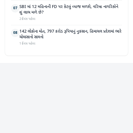
SBI માં 12 મહિનાની FD પર કેટલું વ્યાજ મળશે, વરિષ્ઠ નાગરિકોને
07
શું લાભ મળે છે?
2 દિવસ પહેલા
142 લોકોના મોત, 797 કરોડ રૂપિયાનું નુકસાન, હિમાચલ પ્રદેશમાં ભારે
08
ચોમાસાનો સામનો
1 દિવસ પહેલા