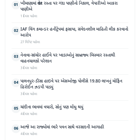
ખીમાણામાં જાહેર રસ્તા પર ગંદા પાણીનો નિકાલ, વેપારીઓ આકરા
01
પાણીએ
1 દિવસ પહેલા
IAF વિંગ કમાન્ડર હનીટ્રેપમાં ફસાયા, સંવેદનશીલ માહિતી લીક કરવાનો
02
આરોપ
27 મિનિટ પહેલા
નેનાવા-સાંચોર હાઈવે પર ખાડાઓનું સામ્રાજ્ય બિસ્માર રસ્તાથી
03
વાહનચાલકો પરેશાન
3 દિવસ પહેલા
પાલનપુર-ડીસા હાઇવે પર એસઓજી પોલીસે 19.80 લાખનું મોર્ફિન
04
હિરોઈન ઝડપી પાડ્યું
3 દિવસ પહેલા
ચાંદીના ભાવમાં વધારો, સોનું પણ મોંઘુ થયું
05
4 દિવસ પહેલા
આજે આ રાજ્યોમાં ભારે પવન સાથે વરસાદની આગાહી
06
4 દિવસ પહેલા