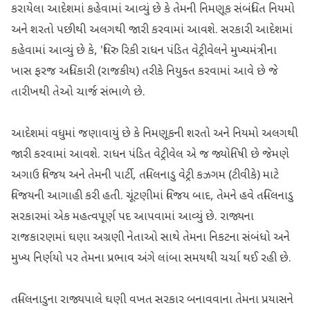
કરાયેલા આદેશમાં કહેવામાં આવ્યું છે કે તેમની નિમણૂક સંબંધિત નિયમો
અને શરતો પછીથી અલગથી જારી કરવામાં આવશે. સરકારી આદેશમાં
કહેવામાં આવ્યું છે કે, 'થિરુ રિકી રાધન પંડિત વેટ્રીવેલને મુખ્યમંત્રીના
ખાસ ફરજ અધિકારી (રાજકીય) તરીકે નિયુક્ત કરવામાં આવે છે જે
તારીખથી તેઓ ચાર્જ સંભાળે છે.
આદેશમાં વધુમાં જણાવાયું છે કે નિમણૂકની શરતો અને નિયમો અલગથી
જારી કરવામાં આવશે. રાધન પંડિત વેટ્રીવેલ એ જ જ્યોતિષી છે જેમણે
અગાઉ વિજય અને તેમની પાર્ટી, તમિલનાડુ વેટ્રી કઝગમ (ટીવીકે) માટે
વિજયની આગાહી કરી હતી. ચૂંટણીમાં વિજય બાદ, તેમને હવે તમિલનાડુ
સરકારમાં એક મહત્વપૂર્ણ પદ આપવામાં આવ્યું છે. રાજ્યના
રાજકારણમાં ઘણા અગ્રણી નેતાઓ સાથે તેમના નિકટના સંબંધો અને
મુખ્ય નિર્ણયો પર તેમના પ્રભાવ અંગે લાંબા સમયથી ચર્ચા થઈ રહી છે.
તમિલનાડુના રાજ્યપાલે ઘણી વખત સરકાર બનાવવાના તેમના પ્રયાસને