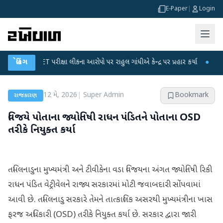
E-Paper
|
Login
-NET પરીક્ષા લીકના આરોપો પર રાહુલ ગાંધીએ કેન્દ્ર પર પ્રહાર કર્યા
બ્રેકિંગ
●
હિંમતનગરમાં
12 મે, 2026
|
Super Admin
Bookmark
રાજકારણ
વિજયે પોતાના જ્યોતિષી રાધન પંડિતને પોતાના OSD
તરીકે નિયુક્ત કર્યા
તમિલનાડુના મુખ્યમંત્રી અને ટીવીકેના વડા વિજયના અંગત જ્યોતિષી રિકી
રાધન પંડિત વેટ્રીવેલને રાજ્ય સરકારમાં મોટી જવાબદારી સોંપવામાં
આવી છે. તમિલનાડુ સરકારે તેમને તાત્કાલિક અસરથી મુખ્યમંત્રીના ખાસ
ફરજ અધિકારી (OSD) તરીકે નિયુક્ત કર્યા છે. સરકાર દ્વારા જારી