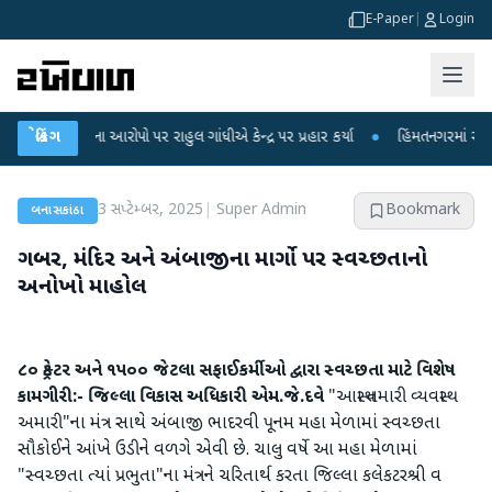
E-Paper
|
Login
લીકના આરોપો પર રાહુલ ગાંધીએ કેન્દ્ર પર પ્રહાર કર્યા
બ્રેકિંગ
●
હિંમતનગરમાં રહસ્યમય વાયર
3 સપ્ટેમ્બર, 2025
|
Super Admin
Bookmark
બનાસકાંઠા
ગબ્બર, મંદિર અને અંબાજીના માર્ગો પર સ્વચ્છતાનો
અનોખો માહોલ
૮૦ ટ્રેક્ટર અને ૧૫૦૦ જેટલા સફાઈકર્મીઓ દ્વારા સ્વચ્છતા માટે વિશેષ
કામગીરી:- જિલ્લા વિકાસ અધિકારી એમ.જે.દવે
"આસ્થા તમારી વ્યવસ્થા
અમારી"ના મંત્ર સાથે અંબાજી ભાદરવી પૂનમ મહા મેળામાં સ્વચ્છતા
સૌકોઈને આંખે ઉડીને વળગે એવી છે. ચાલુ વર્ષે આ મહા મેળામાં
"સ્વચ્છતા ત્યાં પ્રભુતા"ના મંત્રને ચરિતાર્થ કરતા જિલ્લા કલેકટરશ્રી વ