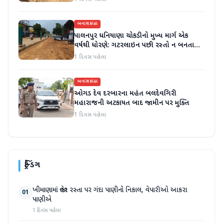
બનાસકાંઠા
પાલનપુર ધનિયાણા ચોકડીનો મુખ્ય માર્ગ એક
વર્ષથી ધોરણે: ગટરલાઇન પછી રસ્તો ન બનતા
હાલાકી
1 દિવસ પહેલા
બનાસકાંઠા
ઓગડ દેવ દરબારના મહંત બલદેવગિરી
મહારાજની અટકાયત બાદ જામીન પર મુક્તિ
1 દિવસ પહેલા
ટ્રેન્ડિંગ
ખીમાણામાં જાહેર રસ્તા પર ગંદા પાણીનો નિકાલ, વેપારીઓ આકરા
01
પાણીએ
1 દિવસ પહેલા