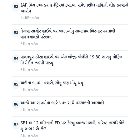
IAF વિંગ કમાન્ડર હનીટ્રેપમાં ફસાયા, સંવેદનશીલ માહિતી લીક કરવાનો
02
આરોપ
54 મિનિટ પહેલા
નેનાવા-સાંચોર હાઈવે પર ખાડાઓનું સામ્રાજ્ય બિસ્માર રસ્તાથી
03
વાહનચાલકો પરેશાન
3 દિવસ પહેલા
પાલનપુર-ડીસા હાઇવે પર એસઓજી પોલીસે 19.80 લાખનું મોર્ફિન
04
હિરોઈન ઝડપી પાડ્યું
3 દિવસ પહેલા
ચાંદીના ભાવમાં વધારો, સોનું પણ મોંઘુ થયું
05
4 દિવસ પહેલા
આજે આ રાજ્યોમાં ભારે પવન સાથે વરસાદની આગાહી
06
4 દિવસ પહેલા
SBI માં 12 મહિનાની FD પર કેટલું વ્યાજ મળશે, વરિષ્ઠ નાગરિકોને
07
શું લાભ મળે છે?
2 દિવસ પહેલા