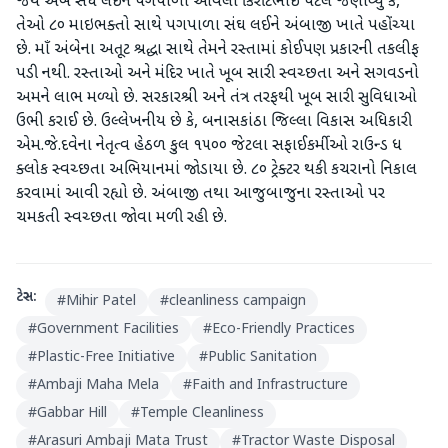
જય અંબે સંઘ લઈને પગપાળા આવેલા કિરીટભાઈ પટેલે જણાવ્યું કે,
તેઓ ૮૦ માઇભક્તો સાથે પગપાળા સંઘ લઈને અંબાજી ખાતે પહોંચ્યા
છે. માઁ અંબેના અતૂટ શ્રદ્ધા સાથે તેમને રસ્તામાં કોઈપણ પ્રકારની તકલીફ
પડી નથી. રસ્તાઓ અને મંદિર ખાતે ખૂબ સારી સ્વચ્છતા અને સગવડનો
અમને લાભ મળ્યો છે. સરકારશ્રી અને તંત્ર તરફથી ખૂબ સારી સુવિધાઓ
ઉભી કરાઈ છે. ઉલ્લેખનીય છે કે, બનાસકાંઠા જિલ્લા વિકાસ અધિકારી
એમ.જે.દવેના નેતૃત્વ હેઠળ કુલ ૧૫૦૦ જેટલા સફાઈકર્મીઓ રાઉન્ડ ધ
ક્લોક સ્વચ્છતા અભિયાનમાં જોડાયા છે. ૮૦ ટ્રેક્ટર થકી કચરાનો નિકાલ
કરવામાં આવી રહ્યો છે. અંબાજી તથા આજુબાજુના રસ્તાઓ પર
ચમકતી સ્વચ્છતા જોવા મળી રહી છે.
ટેગ્સ:
#
Mihir Patel
#
cleanliness campaign
#
Government Facilities
#
Eco-Friendly Practices
#
Plastic-Free Initiative
#
Public Sanitation
#
Ambaji Maha Mela
#
Faith and Infrastructure
#
Gabbar Hill
#
Temple Cleanliness
#
Arasuri Ambaji Mata Trust
#
Tractor Waste Disposal