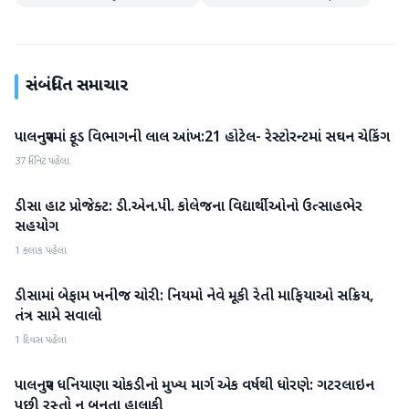
સંબંધિત સમાચાર
પાલનપુરમાં ફૂડ વિભાગની લાલ આંખ:21 હોટેલ- રેસ્ટોરન્ટમાં સઘન ચેકિંગ
બનાસકાંઠા
37 મિનિટ પહેલા
ડીસા હાટ પ્રોજેક્ટ: ડી.એન.પી. કોલેજના વિદ્યાર્થીઓનો ઉત્સાહભેર
બનાસકાંઠા
સહયોગ
1 કલાક પહેલા
ડીસામાં બેફામ ખનીજ ચોરી: નિયમો નેવે મૂકી રેતી માફિયાઓ સક્રિય,
બનાસકાંઠા
તંત્ર સામે સવાલો
1 દિવસ પહેલા
પાલનપુર ધનિયાણા ચોકડીનો મુખ્ય માર્ગ એક વર્ષથી ધોરણે: ગટરલાઇન
બનાસકાંઠા
પછી રસ્તો ન બનતા હાલાકી