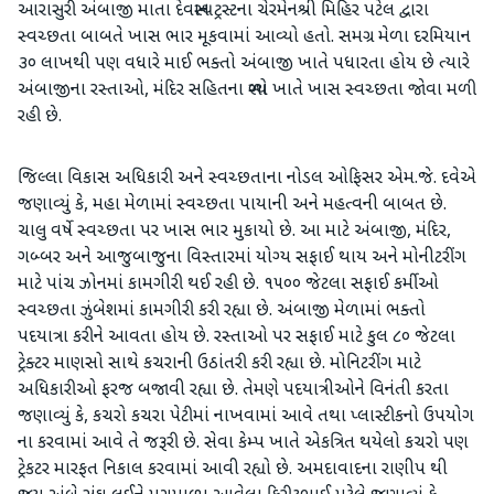
આરાસુરી અંબાજી માતા દેવસ્થાન ટ્રસ્ટના ચેરમેનશ્રી મિહિર પટેલ દ્વારા
સ્વચ્છતા બાબતે ખાસ ભાર મૂકવામાં આવ્યો હતો. સમગ્ર મેળા દરમિયાન
૩૦ લાખથી પણ વધારે માઈ ભક્તો અંબાજી ખાતે પધારતા હોય છે ત્યારે
અંબાજીના રસ્તાઓ, મંદિર સહિતના સ્થળો ખાતે ખાસ સ્વચ્છતા જોવા મળી
રહી છે.
જિલ્લા વિકાસ અધિકારી અને સ્વચ્છતાના નોડલ ઓફિસર એમ.જે. દવેએ
જણાવ્યું કે, મહા મેળામાં સ્વચ્છતા પાયાની અને મહત્વની બાબત છે.
ચાલુ વર્ષે સ્વચ્છતા પર ખાસ ભાર મુકાયો છે. આ માટે અંબાજી, મંદિર,
ગબ્બર અને આજુબાજુના વિસ્તારમાં યોગ્ય સફાઈ થાય અને મોનીટરીંગ
માટે પાંચ ઝોનમાં કામગીરી થઈ રહી છે. ૧૫૦૦ જેટલા સફાઈ કર્મીઓ
સ્વચ્છતા ઝુંબેશમાં કામગીરી કરી રહ્યા છે. અંબાજી મેળામાં ભક્તો
પદયાત્રા કરીને આવતા હોય છે. રસ્તાઓ પર સફાઈ માટે કુલ ૮૦ જેટલા
ટ્રેક્ટર માણસો સાથે કચરાની ઉઠાંતરી કરી રહ્યા છે. મોનિટરીંગ માટે
અધિકારીઓ ફરજ બજાવી રહ્યા છે. તેમણે પદયાત્રીઓને વિનંતી કરતા
જણાવ્યું કે, કચરો કચરા પેટીમાં નાખવામાં આવે તથા પ્લાસ્ટીકનો ઉપયોગ
ના કરવામાં આવે તે જરૂરી છે. સેવા કેમ્પ ખાતે એકત્રિત થયેલો કચરો પણ
ટ્રેકટર મારફત નિકાલ કરવામાં આવી રહ્યો છે. અમદાવાદના રાણીપ થી