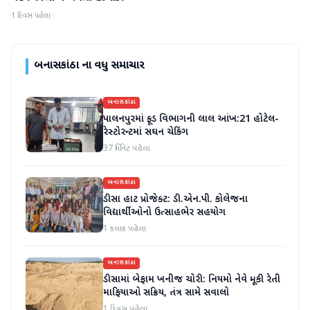
1 દિવસ પહેલા
બનાસકાંઠા
ના વધુ સમાચાર
બનાસકાંઠા
પાલનપુરમાં ફૂડ વિભાગની લાલ આંખ:21 હોટેલ-
રેસ્ટોરન્ટમાં સઘન ચેકિંગ
37 મિનિટ પહેલા
બનાસકાંઠા
ડીસા હાટ પ્રોજેક્ટ: ડી.એન.પી. કોલેજના
વિદ્યાર્થીઓનો ઉત્સાહભેર સહયોગ
1 કલાક પહેલા
બનાસકાંઠા
ડીસામાં બેફામ ખનીજ ચોરી: નિયમો નેવે મૂકી રેતી
માફિયાઓ સક્રિય, તંત્ર સામે સવાલો
1 દિવસ પહેલા