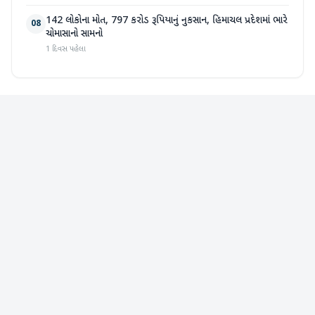
142 લોકોના મોત, 797 કરોડ રૂપિયાનું નુકસાન, હિમાચલ પ્રદેશમાં ભારે
08
ચોમાસાનો સામનો
1 દિવસ પહેલા