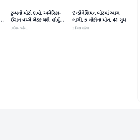
ટ્રમ્પનો મોટો દાવો, અમેરિકા-
ઇન્ડોનેશિયન બોટમાં આગ
આંતરરાષ્ટ્રીય
આંતરરાષ્ટ્રીય
ઈરાન વચ્ચે બેઠક થશે, હોર્મુઝ
લાગી, 5 લોકોના મોત, 41 ગુમ
ો
પર પરમાણુ કરારના સંકેત
3 દિવસ પહેલા
3 દિવસ પહેલા