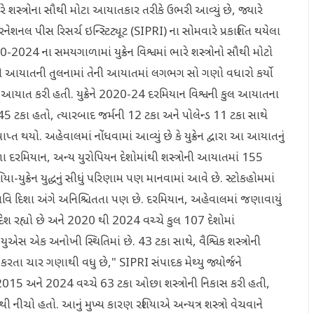
ાં ભારે શસ્ત્રોના સૌથી મોટા આયાતકાર તરીકે ઉભરી આવ્યું છે, જ્યારે
્ટરનેશનલ પીસ રિસર્ચ ઇન્સ્ટિટ્યૂટ (SIPRI) ના સોમવારે પ્રકાશિત થયેલા
024 ના સમયગાળામાં યુક્રેન વિશ્વમાં ભારે શસ્ત્રોનો સૌથી મોટો
ાન તેની આયાતની તુલનામાં તેની આયાતમાં લગભગ સો ગણો વધારો કર્યો
ોની આયાત કરી હતી. યુક્રેને 2020-24 દરમિયાન વિશ્વની કુલ આયાતના
5 ટકા હતો, ત્યારબાદ જર્મની 12 ટકા અને પોલેન્ડ 11 ટકા સાથે
ાપ્ત થયો. અહેવાલમાં નોંધવામાં આવ્યું છે કે યુક્રેન દ્વારા આ આયાતનું
ા દરમિયાન, અન્ય યુરોપિયન દેશોમાંથી શસ્ત્રોની આયાતમાં 155
યા-યુક્રેન યુદ્ધનું સીધું પરિણામ પણ માનવામાં આવે છે. સ્ટોકહોમમાં
વિ દિશા અંગે અનિશ્ચિતતા પણ છે. દરમિયાન, અહેવાલમાં જણાવાયું
ર દેશ રહ્યો છે અને 2020 થી 2024 વચ્ચે કુલ 107 દેશોમાં
 યુએસ એક અનોખી સ્થિતિમાં છે. 43 ટકા સાથે, વૈશ્વિક શસ્ત્રોની
કરતા ચાર ગણાથી વધુ છે," SIPRI સંપાદક મેથ્યુ જ્યોર્જને
એ 2015 અને 2024 વચ્ચે 63 ટકા ઓછા શસ્ત્રોની નિકાસ કરી હતી,
ી નીચો હતો. આનું મુખ્ય કારણ રશિયાએ અન્યત્ર શસ્ત્રો વેચવાને