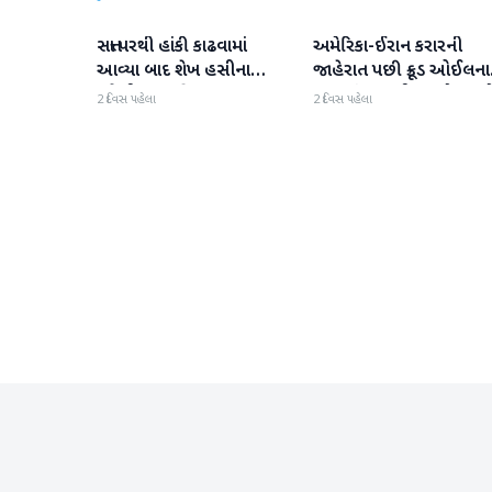
સત્તા પરથી હાંકી કાઢવામાં
અમેરિકા-ઈરાન કરારની
આંતરરાષ્ટ્રીય
આંતરરાષ્ટ્રીય
આવ્યા બાદ શેખ હસીના
જાહેરાત પછી ક્રૂડ ઓઈલના
પહેલી વાર દુનિયા સમક્ષ
ભાવમાં 6% થી વધુનો ઘટાડ
2 દિવસ પહેલા
2 દિવસ પહેલા
હાજર થશે