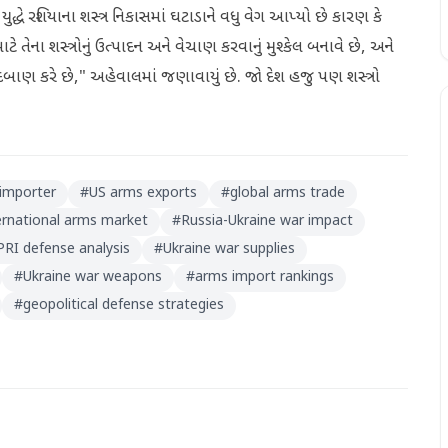
ેના યુદ્ધે રશિયાના શસ્ત્ર નિકાસમાં ઘટાડાને વધુ વેગ આપ્યો છે કારણ કે
માટે તેના શસ્ત્રોનું ઉત્પાદન અને વેચાણ કરવાનું મુશ્કેલ બનાવે છે, અને
 દબાણ કરે છે," અહેવાલમાં જણાવાયું છે. જો દેશ હજુ પણ શસ્ત્રો
 importer
#
US arms exports
#
global arms trade
ernational arms market
#
Russia-Ukraine war impact
PRI defense analysis
#
Ukraine war supplies
#
Ukraine war weapons
#
arms import rankings
#
geopolitical defense strategies