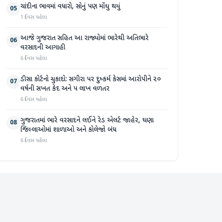
ચાંદીના ભાવમાં વધારો, સોનું પણ મોંઘુ થયું
05
1 દિવસ પહેલા
આજે ગુજરાત સહિત આ રાજ્યોમાં ભારેથી અતિભારે
06
વરસાદની આગાહી
6 દિવસ પહેલા
ડીસા કોર્ટનો ચુકાદો: સગીરા પર દુષ્કર્મ કેસમાં આરોપીને ૨૦
07
વર્ષની સખત કેદ અને ૫ લાખ વળતર
6 દિવસ પહેલા
ગુજરાતમાં ભારે વરસાદને લઈને રેડ એલર્ટ જાહેર, ઘણા
08
જિલ્લાઓમાં શાળાઓ અને કોલેજો બંધ
6 દિવસ પહેલા