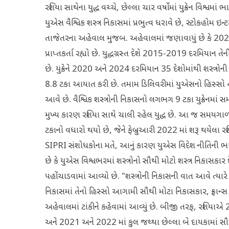
રશિયા સાથેના યુદ્ધ વચ્ચે, છેલ્લા ચાર વર્ષોમાં યુક્રેન વિશ્વમ
યુએસ વૈશ્વિક શસ્ત્ર નિકાસમાં પ્રભુત્વ ધરાવે છે, સ્ટોકહોમ ઇન
તાજેતરના અહેવાલ મુજબ. અહેવાલમાં જણાવાયું છે કે 2020-2
પ્રાપ્તકર્તા રહ્યો છે. યુદ્ધગ્રસ્ત દેશે 2015-2019 દરમિય
છે. યુક્રેને 2020 અને 2024 દરમિયાન 35 દેશોમાંથી શસ્ત્ર
8.8 ટકા આયાત કરી છે. તમામ ડિલિવરીમાં યુએસનો હિસ્સો 4
આવે છે. વૈશ્વિક શસ્ત્રોની નિકાસનો લગભગ 9 ટકા યુક્રેનમાં સમ
મુખ્ય કારણ રશિયા સાથે ચાલી રહેલ યુદ્ધ છે. આ જ સમયગાળ
ટકાનો વધારો થયો છે, જેને ફેબ્રુઆરી 2022 માં શરૂ થયેલા રશિ
SIPRI સંશોધકોના મતે, આનું કારણ યુએસ વિદેશ નીતિની ભા
છે કે યુએસ વિશ્વભરમાં શસ્ત્રોનો સૌથી મોટો શસ્ત્ર નિકાસકા
પહોંચાડવામાં આવ્યો છે. "શસ્ત્રોની નિકાસની વાત આવે ત્યારે
નિકાસમાં તેનો હિસ્સો આગામી સૌથી મોટા નિકાસકાર, ફ્રાન્સ 
અહેવાલમાં ટાંકીને કહેવામાં આવ્યું છે. બીજી તરફ, રશિયા
અને 2021 અને 2022 માં કુલ જથ્થા છેલ્લા બે દાયકામાં સૌથ