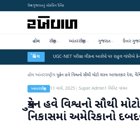
ઉત્તર ગુજરાતનું લોકપ્રિય દૈનિક
હોમ
રાષ્ટ્રીય
આંતરરાષ્ટ્રીય
ગુજરાત
ઉત્તર ગુજ
ેટા પ્લાન
●
UGC-NET પરીક્ષા લીકના આરોપો પર રાહુલ ગાંધીએ કેન્દ્ર પર પ્રહાર કર્યા
બ્રેકિંગ
હોમ
/
આંતરરાષ્ટ્રીય
/
યુક્રેન હવે વિશ્વનો સૌથી મોટો શસ્ત્ર આયાતકાર દેશ, વૈ
11 માર્ચ, 2025
|
Super Admin
1
મિનિટ વાંચન
આંતરરાષ્ટ્રીય
યુક્રેન હવે વિશ્વનો સૌથી મો
નિકાસમાં અમેરિકાનો દબદબો