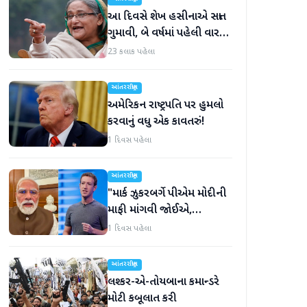
આ દિવસે શેખ હસીનાએ સત્તા
ગુમાવી, બે વર્ષમાં પહેલી વાર
દુનિયા સમક્ષ હાજર થશે
23 કલાક પહેલા
આંતરરાષ્ટ્રીય
અમેરિકન રાષ્ટ્રપતિ પર હુમલો
કરવાનું વધુ એક કાવતરું!
1 દિવસ પહેલા
આંતરરાષ્ટ્રીય
"માર્ક ઝુકરબર્ગે પીએમ મોદીની
માફી માંગવી જોઈએ,
નહીંતર..."
1 દિવસ પહેલા
આંતરરાષ્ટ્રીય
લશ્કર-એ-તોયબાના કમાન્ડરે
મોટી કબૂલાત કરી