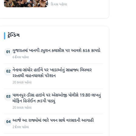
1 દિવસ પહેલા
ટ્રેન્ડિંગ
ગુજરાતમાં ખાનગી ટ્યુશન ક્લાસીસ પર આવશે કડક કાયદો
01
6 દિવસ પહેલા
નેનાવા-સાંચોર હાઈવે પર ખાડાઓનું સામ્રાજ્ય બિસ્માર
02
રસ્તાથી વાહનચાલકો પરેશાન
20 કલાક પહેલા
પાલનપુર-ડીસા હાઇવે પર એસઓજી પોલીસે 19.80 લાખનું
03
મોર્ફિન હિરોઈન ઝડપી પાડ્યું
20 કલાક પહેલા
આજે આ રાજ્યોમાં ભારે પવન સાથે વરસાદની આગાહી
04
2 દિવસ પહેલા