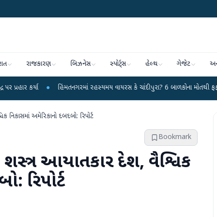
રાત
રાજકારણ
બિઝનેસ
સ્પોર્ટ્સ
હેલ્થ
ગેજેટ
અન
●
હિંમતનગરમાં રહસ્યમય વાયરસ કે ચાંદીપુરા? 6 બાળકોના મોતથી ફફડાટ
●
હવામ
શ્વિક નિકાસમાં અમેરિકાનો દબદબો: રિપોર્ટ
Bookmark
ટો શસ્ત્ર આયાતકાર દેશ, વૈશ્વિક
: રિપોર્ટ