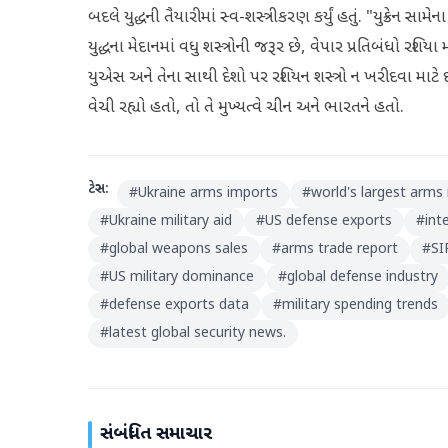
બદલે યુદ્ધની તૈયારીમાં સ્વ-શસ્ત્રીકરણ કર્યું હતું. "યુક્રેન સામ
યુદ્ધના મેદાનમાં વધુ શસ્ત્રોની જરૂર છે, વેપાર પ્રતિબંધો રશિયા 
યુએસ અને તેના સાથી દેશો પર રશિયન શસ્ત્રો ન ખરીદવા માટે
વેચી રહ્યો હતો, તો તે મુખ્યત્વે ચીન અને ભારતને હતો.
ટેગ્સ:
#
Ukraine arms imports
#
world's largest arms
#
Ukraine military aid
#
US defense exports
#
int
#
global weapons sales
#
arms trade report
#
SI
#
US military dominance
#
global defense industry
#
defense exports data
#
military spending trends
#
latest global security news.
સંબંધિત સમાચાર