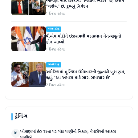
આપણી પાસે શસ્ત્રોનો "વિશાળ ભંડાર" છે, ઈરાન
"ગરીબ" છે, ટ્રમ્પનું નિવેદન
1 દિવસ પહેલા
આંતરરાષ્ટ્રીય
પીએમ મોદીને ઇઝરાયલી વડાપ્રધાન નેતન્યાહૂનો
ફોન આવ્યો
1 દિવસ પહેલા
આંતરરાષ્ટ્રીય
અમેરિકામાં મુસ્લિમ ઉમેદવારની જીતથી ખુશ ટ્રમ્પ,
કહ્યું, 'આ અમારા માટે સારા સમાચાર છે'
2 દિવસ પહેલા
ટ્રેન્ડિંગ
ખીમાણામાં જાહેર રસ્તા પર ગંદા પાણીનો નિકાલ, વેપારીઓ આકરા
01
પાણીએ