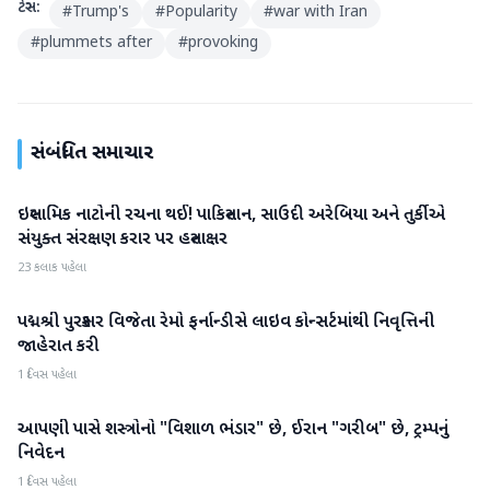
ટેગ્સ:
#
Trump's
#
Popularity
#
war with Iran
#
plummets after
#
provoking
સંબંધિત સમાચાર
ઇસ્લામિક નાટોની રચના થઈ! પાકિસ્તાન, સાઉદી અરેબિયા અને તુર્કીએ
આંતરરાષ્ટ્રીય
સંયુક્ત સંરક્ષણ કરાર પર હસ્તાક્ષર
23 કલાક પહેલા
પદ્મશ્રી પુરસ્કાર વિજેતા રેમો ફર્નાન્ડીસે લાઇવ કોન્સર્ટમાંથી નિવૃત્તિની
આંતરરાષ્ટ્રીય
જાહેરાત કરી
1 દિવસ પહેલા
આપણી પાસે શસ્ત્રોનો "વિશાળ ભંડાર" છે, ઈરાન "ગરીબ" છે, ટ્રમ્પનું
આંતરરાષ્ટ્રીય
નિવેદન
1 દિવસ પહેલા