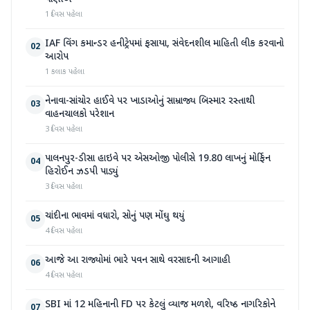
1 દિવસ પહેલા
IAF વિંગ કમાન્ડર હનીટ્રેપમાં ફસાયા, સંવેદનશીલ માહિતી લીક કરવાનો
02
આરોપ
1 કલાક પહેલા
નેનાવા-સાંચોર હાઈવે પર ખાડાઓનું સામ્રાજ્ય બિસ્માર રસ્તાથી
03
વાહનચાલકો પરેશાન
3 દિવસ પહેલા
પાલનપુર-ડીસા હાઇવે પર એસઓજી પોલીસે 19.80 લાખનું મોર્ફિન
04
હિરોઈન ઝડપી પાડ્યું
3 દિવસ પહેલા
ચાંદીના ભાવમાં વધારો, સોનું પણ મોંઘુ થયું
05
4 દિવસ પહેલા
આજે આ રાજ્યોમાં ભારે પવન સાથે વરસાદની આગાહી
06
4 દિવસ પહેલા
SBI માં 12 મહિનાની FD પર કેટલું વ્યાજ મળશે, વરિષ્ઠ નાગરિકોને
07