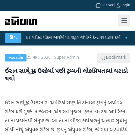
E-Paper
|
Login
UGC-NET પરીક્ષા લીકના આરોપો પર રાહુલ ગાંધીએ કેન્દ્ર પર પ્રહાર કર્યા
બ્રેકિંગ
●
હિંમતનગરમ
25 માર્ચ, 2026
|
Super Admin
Bookmark
આંતરરાષ્ટ્રીય
ઈરાન સાથે યુદ્ધ ઉશ્કેર્યા પછી ટ્રમ્પની લોકપ્રિયતામાં ઘટાડો
થયો
ઈરાન સાથે યુદ્ધ ઉશ્કેરનારા અમેરિકી રાષ્ટ્રપતિ ડોનાલ્ડ ટ્રમ્પનું અપ્રોવલ
રેટિંગ ઘટી ગયું છે. તાજેતરના એક સર્વે મુજબ, ફક્ત 36 ટકા અમેરિકનો
તેમના પ્રદર્શનથી સંતુષ્ટ છે. આ તેમના બીજા કાર્યકાળનું અત્યાર સુધીનું
સૌથી નીચું એપ્રુવલ રેટિંગ છે. ટ્રમ્પનું એપ્રુવલ રેટિંગ, જે ગયા અઠવાડિયે