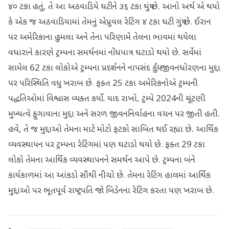
૪૦ ટકા હતું, તે આ અઠવાડિયે ઘટીને ૩૬ ટકા થયું છે. આનો અર્થ એ થયો
કે એક જ અઠવાડિયામાં તેમનું એપ્રુવલ રેટિંગ ૪ ટકા ઘટી ગયું છે. ઈરાન
પર અમેરિકાના હુમલા અને તેના પરિણામે તેલના ભાવમાં થયેલા
વધારાને કારણે ટ્રમ્પના સમર્થનમાં નોંધપાત્ર ઘટાડો થયો છે. સર્વેમાં
સામેલ 62 ટકા લોકોએ ટ્રમ્પના પ્રદર્શનને નાપસંદ કર્યું. જીવનધોરણના મુદ્દા
પર પરિસ્થિતિ વધુ ખરાબ છે. ફક્ત 25 ટકા અમેરિકનોએ ટ્રમ્પની
પદ્ધતિઓમાં વિશ્વાસ વ્યક્ત કર્યો. યાદ રાખો, ટ્રમ્પે 2024ની ચૂંટણી
મુખ્યત્વે ફુગાવાના મુદ્દા અને સરળ જીવનનિર્વાહના વચન પર જીતી હતી.
હવે, તે જ મુદ્દાઓ તેમના માટે મોટો ફટકો સાબિત થઈ રહ્યા છે. આર્થિક
વ્યવસ્થાપન પર ટ્રમ્પના રેટિંગમાં પણ ઘટાડો થયો છે. ફક્ત 29 ટકા
લોકો તેમના આર્થિક વ્યવસ્થાપનને સમર્થન આપે છે. ટ્રમ્પના બંને
કાર્યકાળમાં આ આંકડો સૌથી નીચો છે. તેમના રેટિંગ હાલમાં આર્થિક
મુદ્દાઓ પર ભૂતપૂર્વ રાષ્ટ્રપતિ જો બિડેનના રેટિંગ કરતા પણ ખરાબ છે.