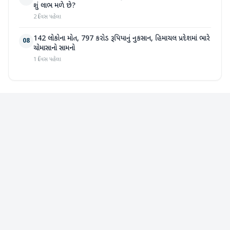
શું લાભ મળે છે?
2 દિવસ પહેલા
142 લોકોના મોત, 797 કરોડ રૂપિયાનું નુકસાન, હિમાચલ પ્રદેશમાં ભારે
08
ચોમાસાનો સામનો
1 દિવસ પહેલા