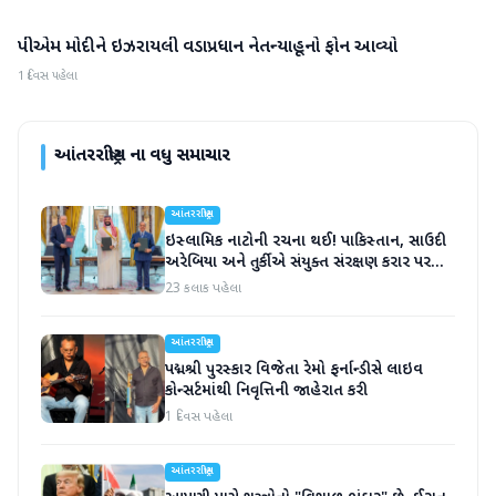
પીએમ મોદીને ઇઝરાયલી વડાપ્રધાન નેતન્યાહૂનો ફોન આવ્યો
આંતરરાષ્ટ્રીય
1 દિવસ પહેલા
આંતરરાષ્ટ્રીય
ના વધુ સમાચાર
આંતરરાષ્ટ્રીય
ઇસ્લામિક નાટોની રચના થઈ! પાકિસ્તાન, સાઉદી
અરેબિયા અને તુર્કીએ સંયુક્ત સંરક્ષણ કરાર પર
હસ્તાક્ષર
23 કલાક પહેલા
આંતરરાષ્ટ્રીય
પદ્મશ્રી પુરસ્કાર વિજેતા રેમો ફર્નાન્ડીસે લાઇવ
કોન્સર્ટમાંથી નિવૃત્તિની જાહેરાત કરી
1 દિવસ પહેલા
આંતરરાષ્ટ્રીય