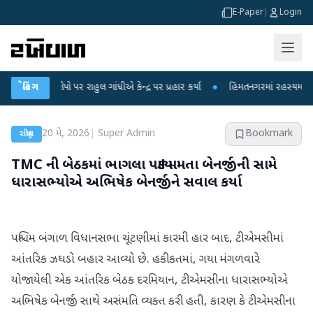
E-Paper
|
Login
રોપો પર રાહુલ ગાંધીએ કેન્દ્ર પર પ્રહાર કર્યા
બ્રેકિંગ
●
હિંમતનગરમાં રહસ્યમય વાયરસ કે ચ
20 મે, 2026
|
Super Admin
Bookmark
રાષ્ટ્રીય
TMC ની બેઠકમાં ભાગલા પડ્યા! મમતા બેનર્જીની સામે
ધારાસભ્યોએ અભિષેક બેનર્જીને સવાલ કર્યા
પશ્ચિમ બંગાળ વિધાનસભા ચૂંટણીમાં કારમી હાર બાદ, ટીએમસીમાં
આંતરિક ઝઘડો બહાર આવ્યો છે. હકીકતમાં, ગયા મંગળવારે
યોજાયેલી એક આંતરિક બેઠક દરમિયાન, ટીએમસીના ધારાસભ્યોએ
અભિષેક બેનર્જી સાથે અસંમતિ વ્યક્ત કરી હતી, કારણ કે ટીએમસીના