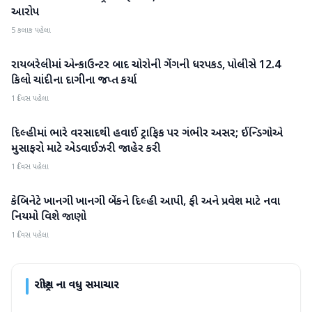
આરોપ
5 કલાક પહેલા
રાયબરેલીમાં એન્કાઉન્ટર બાદ ચોરોની ગેંગની ધરપકડ, પોલીસે 12.4
રાષ્ટ્રીય
કિલો ચાંદીના દાગીના જપ્ત કર્યા
1 દિવસ પહેલા
દિલ્હીમાં ભારે વરસાદથી હવાઈ ટ્રાફિક પર ગંભીર અસર; ઈન્ડિગોએ
રાષ્ટ્રીય
મુસાફરો માટે એડવાઈઝરી જાહેર કરી
1 દિવસ પહેલા
કેબિનેટે ખાનગી ખાનગી બેંકને દિલ્હી આપી, ફી અને પ્રવેશ માટે નવા
રાષ્ટ્રીય
નિયમો વિશે જાણો
1 દિવસ પહેલા
રાષ્ટ્રીય
ના વધુ સમાચાર