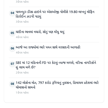
3 દિવસ પહેલા
પાલનપુર-ડીસા હાઇવે પર એસઓજી પોલીસે 19.80 લાખનું મોર્ફિન
04
હિરોઈન ઝડપી પાડ્યું
3 દિવસ પહેલા
ચાંદીના ભાવમાં વધારો, સોનું પણ મોંઘુ થયું
05
4 દિવસ પહેલા
આજે આ રાજ્યોમાં ભારે પવન સાથે વરસાદની આગાહી
06
4 દિવસ પહેલા
SBI માં 12 મહિનાની FD પર કેટલું વ્યાજ મળશે, વરિષ્ઠ નાગરિકોને
07
શું લાભ મળે છે?
2 દિવસ પહેલા
142 લોકોના મોત, 797 કરોડ રૂપિયાનું નુકસાન, હિમાચલ પ્રદેશમાં ભારે
08
ચોમાસાનો સામનો
1 દિવસ પહેલા