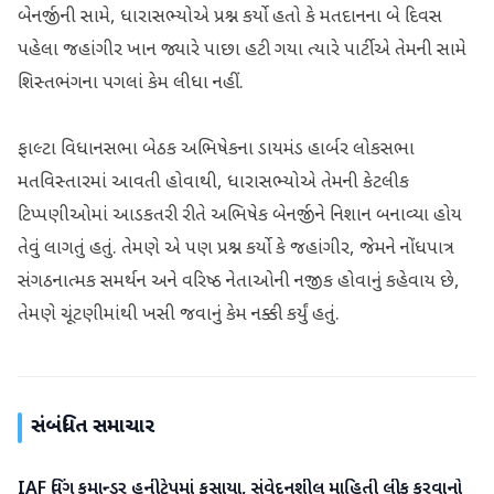
બેનર્જીની સામે, ધારાસભ્યોએ પ્રશ્ન કર્યો હતો કે મતદાનના બે દિવસ
પહેલા જહાંગીર ખાન જ્યારે પાછા હટી ગયા ત્યારે પાર્ટીએ તેમની સામે
શિસ્તભંગના પગલાં કેમ લીધા નહીં.
ફાલ્ટા વિધાનસભા બેઠક અભિષેકના ડાયમંડ હાર્બર લોકસભા
મતવિસ્તારમાં આવતી હોવાથી, ધારાસભ્યોએ તેમની કેટલીક
ટિપ્પણીઓમાં આડકતરી રીતે અભિષેક બેનર્જીને નિશાન બનાવ્યા હોય
તેવું લાગતું હતું. તેમણે એ પણ પ્રશ્ન કર્યો કે જહાંગીર, જેમને નોંધપાત્ર
સંગઠનાત્મક સમર્થન અને વરિષ્ઠ નેતાઓની નજીક હોવાનું કહેવાય છે,
તેમણે ચૂંટણીમાંથી ખસી જવાનું કેમ નક્કી કર્યું હતું.
સંબંધિત સમાચાર
IAF વિંગ કમાન્ડર હનીટ્રેપમાં ફસાયા, સંવેદનશીલ માહિતી લીક કરવાનો
રાષ્ટ્રીય