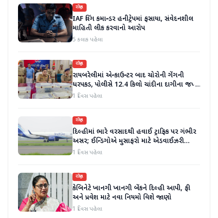
રાષ્ટ્રીય
IAF વિંગ કમાન્ડર હનીટ્રેપમાં ફસાયા, સંવેદનશીલ
માહિતી લીક કરવાનો આરોપ
5 કલાક પહેલા
રાષ્ટ્રીય
રાયબરેલીમાં એન્કાઉન્ટર બાદ ચોરોની ગેંગની
ધરપકડ, પોલીસે 12.4 કિલો ચાંદીના દાગીના જપ્ત
કર્યા
1 દિવસ પહેલા
રાષ્ટ્રીય
દિલ્હીમાં ભારે વરસાદથી હવાઈ ટ્રાફિક પર ગંભીર
અસર; ઈન્ડિગોએ મુસાફરો માટે એડવાઈઝરી
જાહેર કરી
1 દિવસ પહેલા
રાષ્ટ્રીય
કેબિનેટે ખાનગી ખાનગી બેંકને દિલ્હી આપી, ફી
અને પ્રવેશ માટે નવા નિયમો વિશે જાણો
1 દિવસ પહેલા