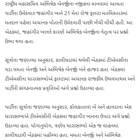
રાષ્ટ્રીય મહાસચિવ અભિષેક બેનર્જીના નજીકના માનવામાં આવતા
પાર્ટીના ઉમેદવાર જહાંગીર ખાને 21 મેના રોજ ફાલ્ટા મતવિસ્તારમાં
મતદાન પહેલાં અચાનક પોતાની ઉમેદવારી પાછી ખેંચી લીધી હતી. આ
બેઠકમાં, જહાંગીર ખાનને કારણે અભિષેક બેનર્જીના નેતૃત્વ પર પ્રશ્નો
ઉભા થયા હતા.
સૂત્રોના જણાવ્યા અનુસાર, કાલીઘાટમાં થયેલી બેઠકમાં ટીએમસીના
વડા મમતા બેનર્જી અને અભિષેક બેનર્જી બંને હાજર હતા. બેઠકમાં
ટીએમસીના ધારાસભ્યોએ ફાલ્ટામાં અચાનક રાજકીય ઉથલપાથલ અને
પાર્ટીની સંગઠનાત્મક પ્રવૃત્તિઓ અંગે પ્રશ્નો ઉઠાવ્યા હતા.
પાર્ટીના સૂત્રોના જણાવ્યા અનુસાર, કોલકાતાના બે અને હાવડાના એક
ધારાસભ્યએ ટીએમસીની બેઠકમાં જહાંગીર ખાનના ઉપાડ અંગે પ્રશ્નો
ઉઠાવ્યા હતા. યોગાનુયોગ, ત્રણેય ધારાસભ્યો એક જ વાહનમાં
કાલીઘાટની બેઠકમાં પહોંચ્યા હતા. મમતા બેનર્જી અને અભિષેક