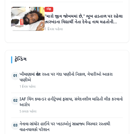
રાષ્ટ્રીય
"મારો જીવ જોખમમાં છે," ભૂખ હડતાળ પર રહેલા
ઝારખંડના વિદ્યાર્થી નેતા દેવેન્દ્ર નાથ મહતોની
તબિયત ખરાબ
1 દિવસ પહેલા
ટ્રેન્ડિંગ
ખીમાણામાં જાહેર રસ્તા પર ગંદા પાણીનો નિકાલ, વેપારીઓ આકરા
01
પાણીએ
1 દિવસ પહેલા
IAF વિંગ કમાન્ડર હનીટ્રેપમાં ફસાયા, સંવેદનશીલ માહિતી લીક કરવાનો
02
આરોપ
5 કલાક પહેલા
નેનાવા-સાંચોર હાઈવે પર ખાડાઓનું સામ્રાજ્ય બિસ્માર રસ્તાથી
03
વાહનચાલકો પરેશાન