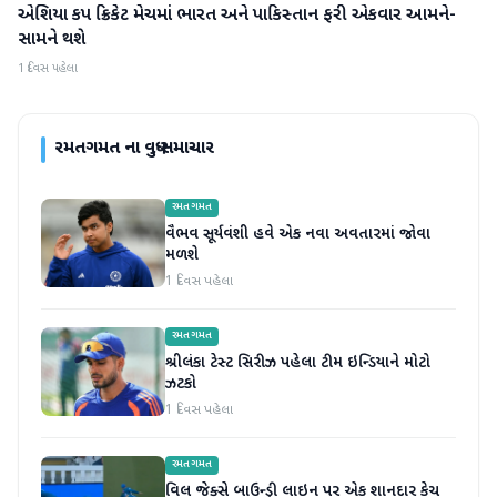
એશિયા કપ ક્રિકેટ મેચમાં ભારત અને પાકિસ્તાન ફરી એકવાર આમને-
રમતગમત
સામને થશે
1 દિવસ પહેલા
રમતગમત
ના વધુ સમાચાર
રમતગમત
વૈભવ સૂર્યવંશી હવે એક નવા અવતારમાં જોવા
મળશે
1 દિવસ પહેલા
રમતગમત
શ્રીલંકા ટેસ્ટ સિરીઝ પહેલા ટીમ ઇન્ડિયાને મોટો
ઝટકો
1 દિવસ પહેલા
રમતગમત
વિલ જેક્સે બાઉન્ડ્રી લાઇન પર એક શાનદાર કેચ