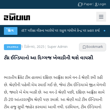
E-Paper
|
Login
UGC-NET પરીક્ષા લીકના આરોપો પર રાહુલ ગાંધીએ કેન્દ્ર પર પ્રહાર કર્યા
બ્રેકિંગ
●
હિંમતનગરમ
1 ડિસેમ્બર, 2025
|
Super Admin
Bookmark
રમતગમત
ટીમ ઈન્ડિયાનો આ દિગ્ગજ ખેલાડીની થશે વાપસી
ભારતીય ક્રિકેટ ટીમ હાલમાં દક્ષિણ આફ્રિકા સામે વન-ડે શ્રેણી રમી રહી
છે. શ્રેણીની પહેલી મેચ રમાઈ ગઈ છે, જેમાં ટીમ ઈન્ડિયાએ જીત મેળવી
છે, જ્યારે બે મેચ બાકી છે. આ વન-ડે શ્રેણી પછી, દક્ષિણ આફ્રિકા સામે
ટી-20 આંતરરાષ્ટ્રીય શ્રેણી પણ રમાશે. આ શ્રેણી માટે ટીમ ઈન્ડિયાની
ટીમ હજુ સુધી જાહેર કરવામાં આવી નથી. દરમિયાન, ટીમ ઈન્ડિયાનો