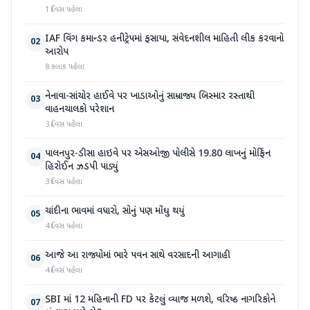
1 દિવસ પહેલા
IAF વિંગ કમાન્ડર હનીટ્રેપમાં ફસાયા, સંવેદનશીલ માહિતી લીક કરવાનો
02
આરોપ
8 કલાક પહેલા
નેનાવા-સાંચોર હાઈવે પર ખાડાઓનું સામ્રાજ્ય બિસ્માર રસ્તાથી
03
વાહનચાલકો પરેશાન
3 દિવસ પહેલા
પાલનપુર-ડીસા હાઇવે પર એસઓજી પોલીસે 19.80 લાખનું મોર્ફિન
04
હિરોઈન ઝડપી પાડ્યું
3 દિવસ પહેલા
ચાંદીના ભાવમાં વધારો, સોનું પણ મોંઘુ થયું
05
4 દિવસ પહેલા
આજે આ રાજ્યોમાં ભારે પવન સાથે વરસાદની આગાહી
06
4 દિવસ પહેલા
SBI માં 12 મહિનાની FD પર કેટલું વ્યાજ મળશે, વરિષ્ઠ નાગરિકોને
07