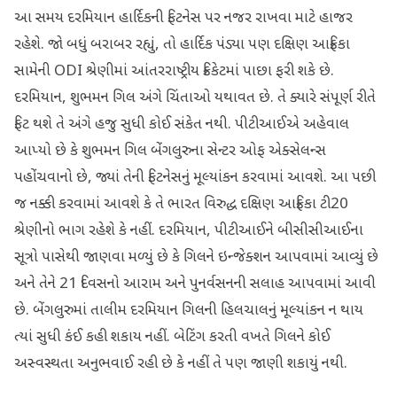
આ સમય દરમિયાન હાર્દિકની ફિટનેસ પર નજર રાખવા માટે હાજર
રહેશે. જો બધું બરાબર રહ્યું, તો હાર્દિક પંડ્યા પણ દક્ષિણ આફ્રિકા
સામેની ODI શ્રેણીમાં આંતરરાષ્ટ્રીય ક્રિકેટમાં પાછા ફરી શકે છે.
દરમિયાન, શુભમન ગિલ અંગે ચિંતાઓ યથાવત છે. તે ક્યારે સંપૂર્ણ રીતે
ફિટ થશે તે અંગે હજુ સુધી કોઈ સંકેત નથી. પીટીઆઈએ અહેવાલ
આપ્યો છે કે શુભમન ગિલ બેંગલુરુના સેન્ટર ઓફ એક્સેલન્સ
પહોંચવાનો છે, જ્યાં તેની ફિટનેસનું મૂલ્યાંકન કરવામાં આવશે. આ પછી
જ નક્કી કરવામાં આવશે કે તે ભારત વિરુદ્ધ દક્ષિણ આફ્રિકા ટી20
શ્રેણીનો ભાગ રહેશે કે નહીં. દરમિયાન, પીટીઆઈને બીસીસીઆઈના
સૂત્રો પાસેથી જાણવા મળ્યું છે કે ગિલને ઇન્જેક્શન આપવામાં આવ્યું છે
અને તેને 21 દિવસનો આરામ અને પુનર્વસનની સલાહ આપવામાં આવી
છે. બેંગલુરુમાં તાલીમ દરમિયાન ગિલની હિલચાલનું મૂલ્યાંકન ન થાય
ત્યાં સુધી કંઈ કહી શકાય નહીં. બેટિંગ કરતી વખતે ગિલને કોઈ
અસ્વસ્થતા અનુભવાઈ રહી છે કે નહીં તે પણ જાણી શકાયું નથી.