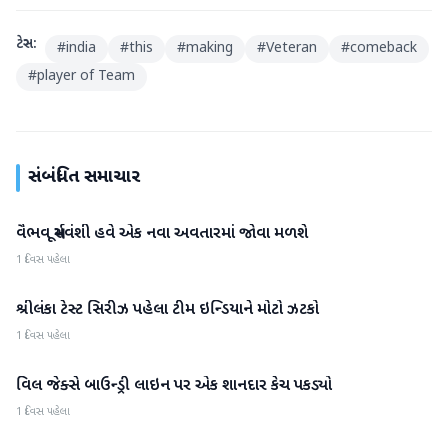
ટેગ્સ:
#
india
#
this
#
making
#
Veteran
#
comeback
#
player of Team
સંબંધિત સમાચાર
વૈભવ સૂર્યવંશી હવે એક નવા અવતારમાં જોવા મળશે
રમતગમત
1 દિવસ પહેલા
શ્રીલંકા ટેસ્ટ સિરીઝ પહેલા ટીમ ઇન્ડિયાને મોટો ઝટકો
રમતગમત
1 દિવસ પહેલા
વિલ જેક્સે બાઉન્ડ્રી લાઇન પર એક શાનદાર કેચ પકડ્યો
રમતગમત
1 દિવસ પહેલા