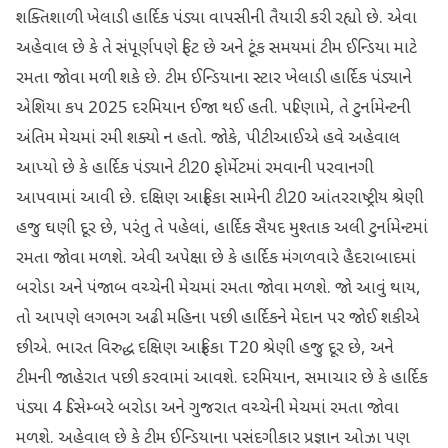
શક્તિશાળી ખેલાડી હાર્દિક પંડ્યા વાપસીની તૈયારી કરી રહ્યો છે. એવા
અહેવાલ છે કે તે સંપૂર્ણપણે ફિટ છે અને ટૂંક સમયમાં ટીમ ઈન્ડિયા માટે
રમતા જોવા મળી શકે છે. ટીમ ઈન્ડિયાના સ્ટાર ખેલાડી હાર્દિક પંડ્યાને
એશિયા કપ 2025 દરમિયાન ઈજા થઈ હતી. પરિણામે, તે ટુર્નામેન્ટની
અંતિમ મેચમાં રમી શક્યો ન હતો. જોકે, પીટીઆઈએ હવે અહેવાલ
આપ્યો છે કે હાર્દિક પંડ્યાને ટી20 ફોર્મેટમાં રમવાની પરવાનગી
આપવામાં આવી છે. દક્ષિણ આફ્રિકા સામેની ટી20 આંતરરાષ્ટ્રીય શ્રેણી
હજુ ઘણી દૂર છે, પરંતુ તે પહેલાં, હાર્દિક સૈયદ મુશ્તાક અલી ટુર્નામેન્ટમાં
રમતા જોવા મળશે. એવી અપેક્ષા છે કે હાર્દિક મંગળવારે હૈદરાબાદમાં
બરોડા અને પંજાબ વચ્ચેની મેચમાં રમતા જોવા મળશે. જો આવું થાય,
તો આપણે લગભગ અઢી મહિના પછી હાર્દિકને મેદાન પર જોઈ શકીએ
છીએ. ભારત વિરુદ્ધ દક્ષિણ આફ્રિકા T20 શ્રેણી હજુ દૂર છે, અને
ટીમની જાહેરાત પછી કરવામાં આવશે. દરમિયાન, સમાચાર છે કે હાર્દિક
પંડ્યા 4 ડિસેમ્બરે બરોડા અને ગુજરાત વચ્ચેની મેચમાં રમતા જોવા
મળશે. અહેવાલ છે કે ટીમ ઈન્ડિયાના પસંદગીકાર પ્રજ્ઞાન ઓઝા પણ