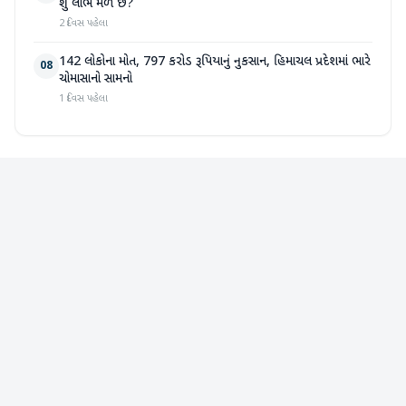
શું લાભ મળે છે?
2 દિવસ પહેલા
142 લોકોના મોત, 797 કરોડ રૂપિયાનું નુકસાન, હિમાચલ પ્રદેશમાં ભારે
08
ચોમાસાનો સામનો
1 દિવસ પહેલા