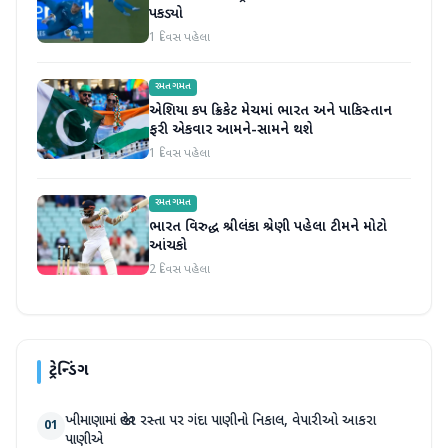
પકડ્યો
1 દિવસ પહેલા
રમતગમત
એશિયા કપ ક્રિકેટ મેચમાં ભારત અને પાકિસ્તાન
ફરી એકવાર આમને-સામને થશે
1 દિવસ પહેલા
રમતગમત
ભારત વિરુદ્ધ શ્રીલંકા શ્રેણી પહેલા ટીમને મોટો
આંચકો
2 દિવસ પહેલા
ટ્રેન્ડિંગ
ખીમાણામાં જાહેર રસ્તા પર ગંદા પાણીનો નિકાલ, વેપારીઓ આકરા
01
પાણીએ