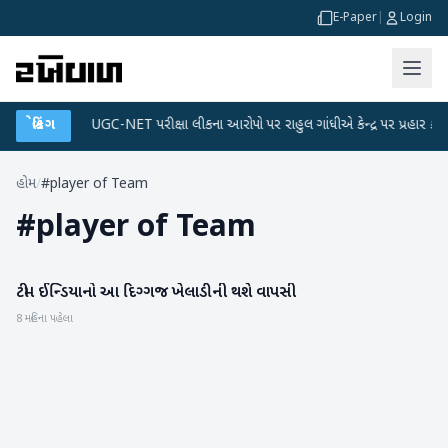
E-Paper
|
Login
ા પ્લાન
બ્રેકિંગ
●
UGC-NET પરીક્ષા લીકના આરોપો પર રાહુલ ગાંધીએ કેન્દ્ર પર પ્રહાર કર્યા
હોમ
/
#player of Team
#
player of Team
ટીમ ઈન્ડિયાનો આ દિગ્ગજ ખેલાડીની થશે વાપસી
રમતગમત
8 મહિના પહેલા