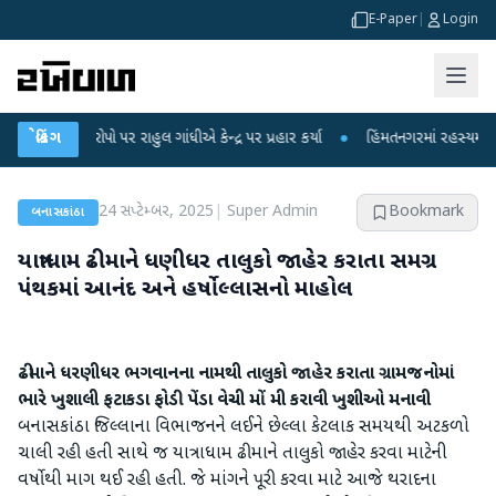
E-Paper
|
Login
લ ગાંધીએ કેન્દ્ર પર પ્રહાર કર્યા
બ્રેકિંગ
●
હિંમતનગરમાં રહસ્યમય વાયરસ કે ચાંદીપુરા? 6
24 સપ્ટેમ્બર, 2025
|
Super Admin
Bookmark
બનાસકાંઠા
યાત્રાધામ ઢીમાને ધણીધર તાલુકો જાહેર કરાતા સમગ્ર
પંથકમાં આનંદ અને હર્ષોલ્લાસનો માહોલ
ઢીમાને ધરણીધર ભગવાનના નામથી તાલુકો જાહેર કરાતા ગ્રામજનોમાં
ભારે ખુશાલી ફટાકડા ફોડી પેંડા વેચી મોં મી કરાવી ખુશીઓ મનાવી
બનાસકાંઠા જિલ્લાના વિભાજનને લઈને છેલ્લા કેટલાક સમયથી અટકળો
ચાલી રહી હતી સાથે જ યાત્રાધામ ઢીમાને તાલુકો જાહેર કરવા માટેની
વર્ષોથી માગ થઈ રહી હતી. જે માંગને પૂરી કરવા માટે આજે થરાદના