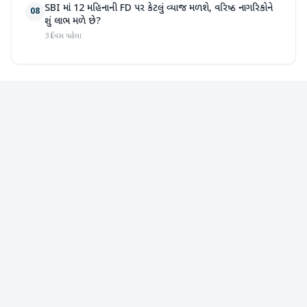
SBI માં 12 મહિનાની FD પર કેટલું વ્યાજ મળશે, વરિષ્ઠ નાગરિકોને
08
શું લાભ મળે છે?
3 દિવસ પહેલા