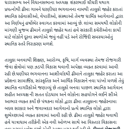
ધારાસભ્ય અને વિધાનસભાના અધ્યક્ષ શંકરભાઈ ચૌધરી યથાગ
પ્રયત્નોથી ઢીમા ગામને ધરણીધર ભગવાનના નામથી તાલુકો જાહેર કરાતાં
સ્થાનિક રહેવાસીઓ, વેપારીઓ, સંસ્થાઓ તેમજ ધાર્મિક આગેવાનો દ્વારા
આ નિર્ણયનું હર્ષોભેર સ્વાગત કરવામાં આવ્યું છે. લાંબા સમયથી લોકોની
માંગણી મુજબ ઢીમાને તાલુકો જાહેર થતાં હવે સરકારી કચેરીઓના કાર્યો
માટે લોકોને દૂરના સ્થળોએ જવું નહીં પડે અને રોજિંદી સમસ્યાઓનું
સ્થાનિક સ્તરે નિરાકરણ મળશે.
તાલુકા બનવાથી શિક્ષણ, આરોગ્ય, કૃષિ, માર્ગ વ્યવસ્થા તેમજ રોજગારી
જેવા ક્ષેત્રોમાં પણ ઝડપી વિકાસ થવાની અપેક્ષા વ્યક્ત કરવામાં આવી
રહી છે.ધણીધર ભગવાનના આશીર્વાદથી ઢીમાને તાલુકા જાહેર કરાતા આ
પ્રદેશના સામાજિક, સાંસ્કૃતિક અને આર્થિક વિકાસને નવા પાંખો મળશે તેવું
સ્થાનિક નાગરિકોએ જણાવ્યું છે તાલુકો બનવા પાછળ સ્થાનિક આગેવાન
સહીત અધ્યક્ષ ની સતત દોડધામ અને લોકોના સહયોગને લઈને સૌએ
આભાર વ્યક્ત કર્યો છે પંથકના લોકો દ્વારા ઢીમા તાલુકાના જાહેરનામા
બદલ સરકાર અને જવાબદાર આગેવાનો પ્રત્યે સ્થાનિક લોકો દ્વારા
શુભેચ્છાઓ વ્યક્ત કરવામાં આવી રહી છે. ઢીમા તાલુકો જાહેર થવાથી
હવે યાત્રાધામ તરીકેની એક નવી ઓળખ સાથે આ વિસ્તાર વિકાસના