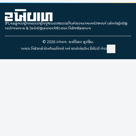
IPL
મહાકુંભ
રાષ્ટ્રીય
આંતરરાષ્ટ્રીય
ગુજરાત
રાજકારણ
બિઝનેસ
રમતગમત
મનોરંજન
ધર્મ દર્શન
એસ્ટ્રોલોજી
આરોગ્ય
સાયન્સ & ટેકનોલોજી
હવામાન
ગેજેટ
વાંચન વિશેષ
જોક્સ
અન્ય
©
2026
રખેવાળ. સર્વાધિકાર સુરક્ષિત.
અમારા વિશે
સંપર્ક
ગોપનીયતા
નિયમો અને શરતો
એકાઉન્ટ ડિલીટ
ઈ-પેપર