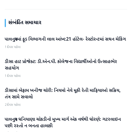
સંબંધિત સમાચાર
પાલનપુરમાં ફૂડ વિભાગની લાલ આંખ:21 હોટેલ- રેસ્ટોરન્ટમાં સઘન ચેકિંગ
બનાસકાંઠા
1 દિવસ પહેલા
ડીસા હાટ પ્રોજેક્ટ: ડી.એન.પી. કોલેજના વિદ્યાર્થીઓનો ઉત્સાહભેર
બનાસકાંઠા
સહયોગ
1 દિવસ પહેલા
ડીસામાં બેફામ ખનીજ ચોરી: નિયમો નેવે મૂકી રેતી માફિયાઓ સક્રિય,
બનાસકાંઠા
તંત્ર સામે સવાલો
2 દિવસ પહેલા
પાલનપુર ધનિયાણા ચોકડીનો મુખ્ય માર્ગ એક વર્ષથી ધોરણે: ગટરલાઇન
બનાસકાંઠા
પછી રસ્તો ન બનતા હાલાકી