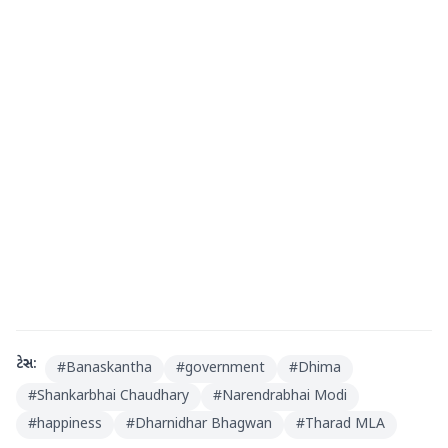
ટેગ્સ:
#
Banaskantha
#
government
#
Dhima
#
Shankarbhai Chaudhary
#
Narendrabhai Modi
#
happiness
#
Dharnidhar Bhagwan
#
Tharad MLA