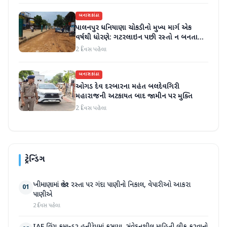
બનાસકાંઠા
પાલનપુર ધનિયાણા ચોકડીનો મુખ્ય માર્ગ એક
વર્ષથી ધોરણે: ગટરલાઇન પછી રસ્તો ન બનતા
હાલાકી
2 દિવસ પહેલા
બનાસકાંઠા
ઓગડ દેવ દરબારના મહંત બલદેવગિરી
મહારાજની અટકાયત બાદ જામીન પર મુક્તિ
2 દિવસ પહેલા
ટ્રેન્ડિંગ
ખીમાણામાં જાહેર રસ્તા પર ગંદા પાણીનો નિકાલ, વેપારીઓ આકરા
01
પાણીએ
2 દિવસ પહેલા