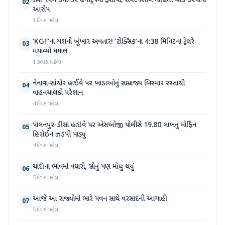
IAF વિંગ કમાન્ડર હનીટ્રેપમાં ફસાયા, સંવેદનશીલ માહિતી લીક કરવાનો
02
આરોપ
1 દિવસ પહેલા
‘KGF’ના યશનો ખૂંખાર અવતાર! ‘ટોક્સિક’ના 4:38 મિનિટના ટ્રેલરે
03
મચાવ્યો ધમાલ
1 કલાક પહેલા
નેનાવા-સાંચોર હાઈવે પર ખાડાઓનું સામ્રાજ્ય બિસ્માર રસ્તાથી
04
વાહનચાલકો પરેશાન
4 દિવસ પહેલા
પાલનપુર-ડીસા હાઇવે પર એસઓજી પોલીસે 19.80 લાખનું મોર્ફિન
05
હિરોઈન ઝડપી પાડ્યું
4 દિવસ પહેલા
ચાંદીના ભાવમાં વધારો, સોનું પણ મોંઘુ થયું
06
5 દિવસ પહેલા
આજે આ રાજ્યોમાં ભારે પવન સાથે વરસાદની આગાહી
07
5 દિવસ પહેલા