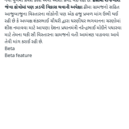
નવા યુગમાં પ્રવેશ કરશે એવી આશા પ્રગટ થઈ રહી છે.
ઢીમામાં રોજગારી
જેવા ક્ષેત્રોમાં પણ ઝડપી વિકાસ થવાની અપેક્ષા
ઢીમા ગ્રામજનો સહિત
આજુબાજુના વિસ્તારના લોકોની પણ એક હજુ પ્રબળ માંગ ઉભી થઈ
રહી છે કે અધ્યક્ષ શંકરભાઈ ચૌધરી દ્વારા ધરણીધર ભગવાનના ચરણોમાં
શીશ નમાવવા માટે આપણા દેશના પ્રધાનમંત્રી નરેન્દ્રભાઈ મોદીને પધારવા
માટે તેમના થકી સૌ વિસ્તારના ગ્રામજનો વતી આમંત્રણ પાઠવવા આવે
તેવી માંગ કરાઈ રહી છે.
Beta
Beta feature