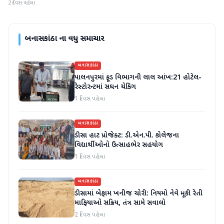
2 દિવસ પહેલા
બનાસકાંઠા
ના વધુ સમાચાર
બનાસકાંઠા
પાલનપુરમાં ફૂડ વિભાગની લાલ આંખ:21 હોટેલ-
રેસ્ટોરન્ટમાં સઘન ચેકિંગ
1 દિવસ પહેલા
બનાસકાંઠા
ડીસા હાટ પ્રોજેક્ટ: ડી.એન.પી. કોલેજના
વિદ્યાર્થીઓનો ઉત્સાહભેર સહયોગ
1 દિવસ પહેલા
બનાસકાંઠા
ડીસામાં બેફામ ખનીજ ચોરી: નિયમો નેવે મૂકી રેતી
માફિયાઓ સક્રિય, તંત્ર સામે સવાલો
2 દિવસ પહેલા