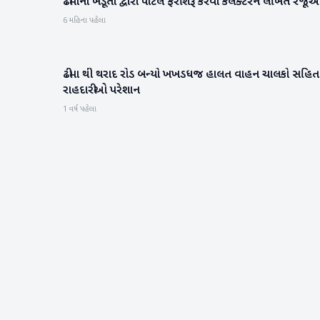
ઢીમાના ખેડૂતો દ્વારા પોર્ટલ ફરી શરૂ કરવા કલેક્ટરને લેખિત રજ
વાવ-થરાદ
6 મહિના પહેલા
ઢીમા થી થરાદ રોડ બન્યો ખખડધજ હાલત વાહન ચાલકો સહિત
બનાસકાંઠા
રાહદારીઓ પરેશાન
1 વર્ષ પહેલા