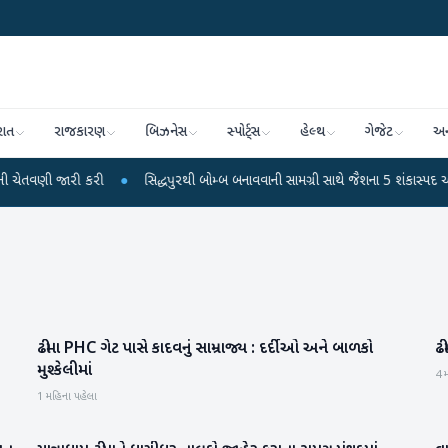
રાત
રાજકારણ
બિઝનેસ
સ્પોર્ટ્સ
હેલ્થ
ગેજેટ
અન
જારી કરી
●
સિદ્ધપુરથી બોમ્બ બનાવવાની સામગ્રી સાથે જૈશના 5 શંકાસ્પદ આતંકી ઝડપ
ઢીમા PHC ગેટ પાસે કાદવનું સામ્રાજ્ય : દર્દીઓ અને બાળકો
ઢ
વાવ-થરાદ
મુશ્કેલીમાં
4 
1 મહિના પહેલા