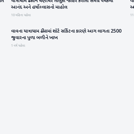
ૂઆત
યાત્રાધામ ઢીમાને ધણીધર તાલુકો જાહેર કરાતા સમગ્ર પંથકમાં
વ
બનાસકાંઠા
આનંદ અને હર્ષોલ્લાસનો માહોલ
આ
10 મહિના પહેલા
11
વાવના યાત્રાધામ ઢીમામાં શોર્ટ સર્કિટના કારણે આગ લાગતા 2500
બનાસકાંઠા
જુવારના પુળા બળીને ખાખ
1 વર્ષ પહેલા