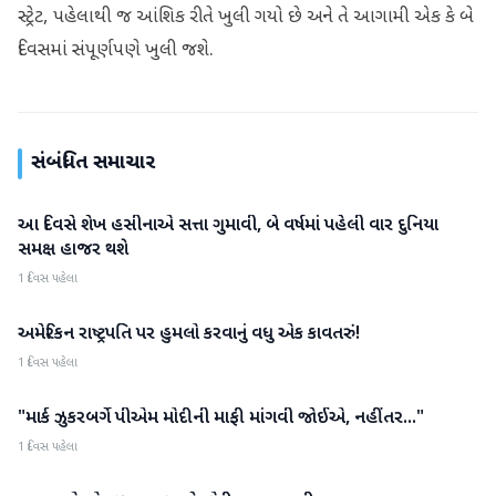
સ્ટ્રેટ, પહેલાથી જ આંશિક રીતે ખુલી ગયો છે અને તે આગામી એક કે બે
દિવસમાં સંપૂર્ણપણે ખુલી જશે.
સંબંધિત સમાચાર
આ દિવસે શેખ હસીનાએ સત્તા ગુમાવી, બે વર્ષમાં પહેલી વાર દુનિયા
આંતરરાષ્ટ્રીય
સમક્ષ હાજર થશે
1 દિવસ પહેલા
અમેરિકન રાષ્ટ્રપતિ પર હુમલો કરવાનું વધુ એક કાવતરું!
આંતરરાષ્ટ્રીય
1 દિવસ પહેલા
"માર્ક ઝુકરબર્ગે પીએમ મોદીની માફી માંગવી જોઈએ, નહીંતર..."
આંતરરાષ્ટ્રીય
1 દિવસ પહેલા