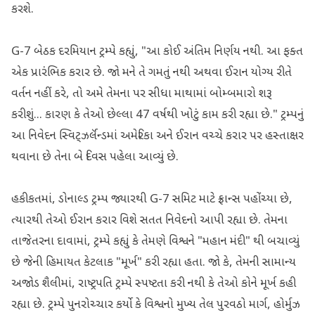
કરશે.
G-7 બેઠક દરમિયાન ટ્રમ્પે કહ્યું, "આ કોઈ અંતિમ નિર્ણય નથી. આ ફક્ત
એક પ્રારંભિક કરાર છે. જો મને તે ગમતું નથી અથવા ઈરાન યોગ્ય રીતે
વર્તન નહીં કરે, તો અમે તેમના પર સીધા માથામાં બોમ્બમારો શરૂ
કરીશું... કારણ કે તેઓ છેલ્લા 47 વર્ષથી ખોટું કામ કરી રહ્યા છે." ટ્રમ્પનું
આ નિવેદન સ્વિટ્ઝર્લૅન્ડમાં અમેરિકા અને ઈરાન વચ્ચે કરાર પર હસ્તાક્ષર
થવાના છે તેના બે દિવસ પહેલા આવ્યું છે.
હકીકતમાં, ડોનાલ્ડ ટ્રમ્પ જ્યારથી G-7 સમિટ માટે ફ્રાન્સ પહોંચ્યા છે,
ત્યારથી તેઓ ઈરાન કરાર વિશે સતત નિવેદનો આપી રહ્યા છે. તેમના
તાજેતરના દાવામાં, ટ્રમ્પે કહ્યું કે તેમણે વિશ્વને "મહાન મંદી" થી બચાવ્યું
છે જેની હિમાયત કેટલાક "મૂર્ખ" કરી રહ્યા હતા. જો કે, તેમની સામાન્ય
અજોડ શૈલીમાં, રાષ્ટ્રપતિ ટ્રમ્પે સ્પષ્ટતા કરી નથી કે તેઓ કોને મૂર્ખ કહી
રહ્યા છે. ટ્રમ્પે પુનરોચ્ચાર કર્યો કે વિશ્વનો મુખ્ય તેલ પુરવઠો માર્ગ, હોર્મુઝ