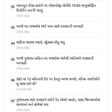
પાલનપુર-ડીસા હાઇવે પર એસઓજી પોલીસે 19.80 લાખનું મોર્ફિન
02
હિરોઈન ઝડપી પાડ્યું
1 દિવસ પહેલા
આજે આ રાજ્યોમાં ભારે પવન સાથે વરસાદની આગાહી
03
2 દિવસ પહેલા
ચાંદીના ભાવમાં વધારો, સોનું પણ મોંઘુ થયું
04
2 દિવસ પહેલા
આજે ગુજરાત સહિત આ રાજ્યોમાં ભારેથી અતિભારે વરસાદની
05
આગાહી
6 દિવસ પહેલા
SBI માં 12 મહિનાની FD પર કેટલું વ્યાજ મળશે, વરિષ્ઠ નાગરિકોને
06
શું લાભ મળે છે?
21 કલાક પહેલા
ગુજરાતમાં ભારે વરસાદને લઈને રેડ એલર્ટ જાહેર, ઘણા જિલ્લાઓમાં
07
શાળાઓ અને કોલેજો બંધ
6 દિવસ પહેલા