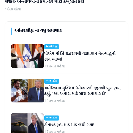
લશ્કર-એ-તોયબાના કમાન્ડરે મોટી કબૂલાત કરી
આંતરરાષ્ટ્રીય
1 દિવસ પહેલા
આંતરરાષ્ટ્રીય
ના વધુ સમાચાર
આંતરરાષ્ટ્રીય
પીએમ મોદીને ઇઝરાયલી વડાપ્રધાન નેતન્યાહૂનો
ફોન આવ્યો
11 કલાક પહેલા
આંતરરાષ્ટ્રીય
અમેરિકામાં મુસ્લિમ ઉમેદવારની જીતથી ખુશ ટ્રમ્પ,
કહ્યું, 'આ અમારા માટે સારા સમાચાર છે'
14 કલાક પહેલા
આંતરરાષ્ટ્રીય
ડોનાલ્ડ ટ્રમ્પ માંડ માંડ બચી ગયા!
17 કલાક પહેલા