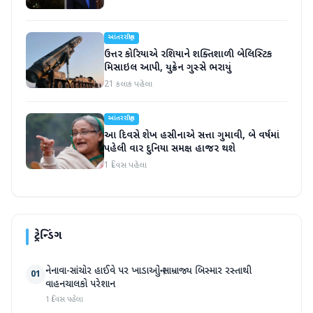
આંતરરાષ્ટ્રીય
ઉત્તર કોરિયાએ રશિયાને શક્તિશાળી બેલિસ્ટિક
મિસાઇલ આપી, યુક્રેન ગુસ્સે ભરાયું
21 કલાક પહેલા
આંતરરાષ્ટ્રીય
આ દિવસે શેખ હસીનાએ સત્તા ગુમાવી, બે વર્ષમાં
પહેલી વાર દુનિયા સમક્ષ હાજર થશે
1 દિવસ પહેલા
ટ્રેન્ડિંગ
નેનાવા-સાંચોર હાઈવે પર ખાડાઓનું સામ્રાજ્ય બિસ્માર રસ્તાથી
01
વાહનચાલકો પરેશાન
1 દિવસ પહેલા