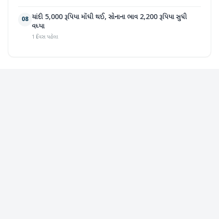
ચાંદી 5,000 રૂપિયા મોંઘી થઈ, સોનાના ભાવ 2,200 રૂપિયા સુધી
08
વધ્યા
1 દિવસ પહેલા