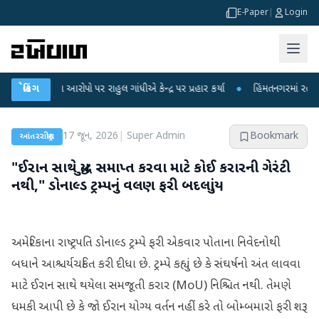
E-Paper
|
Login
લીકના આરોપો પર રાહુલ ગાંધીએ કેન્દ્ર પર પ્રહાર કર્યા
બ્રેકિંગ
●
હિંમતનગરમાં રહસ્યમય વાયર
17 જૂન, 2026
|
Super Admin
Bookmark
આંતરરાષ્ટ્રીય
"ઈરાન સાથે યુદ્ધ સમાપ્ત કરવા માટે કોઈ કરારની ગેરંટી
નથી," ડોનાલ્ડ ટ્રમ્પનું વલણ ફરી બદલાયું
અમેરિકાના રાષ્ટ્રપતિ ડોનાલ્ડ ટ્રમ્પે ફરી એકવાર પોતાના નિવેદનોથી
બધાને આશ્ચર્યચકિત કરી દીધા છે. ટ્રમ્પે કહ્યું છે કે સંઘર્ષનો અંત લાવવા
માટે ઈરાન સાથે થયેલા સમજૂતી કરાર (MoU) નિશ્ચિત નથી. તેમણે
ધમકી આપી છે કે જો ઈરાન યોગ્ય વર્તન નહીં કરે તો બોમ્બમારો ફરી શરૂ