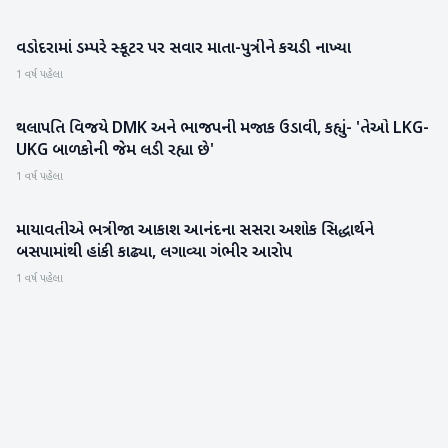
વડોદરામાં ડમ્પરે સ્કૂટર પર સવાર માતા-પુત્રીને કચડી નાખ્યા
ગુજરાત
1 વર્ષ પહેલા
થલાપતિ વિજયે DMK અને ભાજપની મજાક ઉડાવી, કહ્યું- 'તેઓ LKG-
રાષ્ટ્રીય
UKG બાળકોની જેમ લડી રહ્યા છે'
1 વર્ષ પહેલા
માયાવતીએ ભત્રીજા આકાશ આનંદના સસરા અશોક સિદ્ધાર્થને
રાષ્ટ્રીય
બસપામાંથી હાંકી કાઢ્યા, લગાવ્યા ગંભીર આરોપ
1 વર્ષ પહેલા