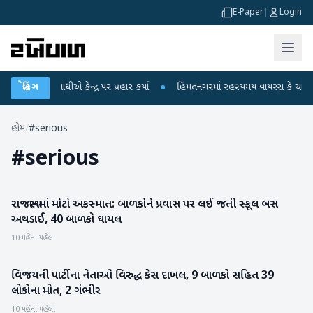
E-Paper
|
Login
ાહુલ ગાંધીએ કેન્દ્ર પર પ્રહાર કર્યા
બ્રેકિંગ
●
હિંમતનગરમાં રહસ્યમય વાયરસ કે ચાંદીપુરા
હોમ
/
#serious
#
serious
રાજસ્થાનમાં મોટો અકસ્માત: બાળકોને પ્રવાસ પર લઈ જતી સ્કૂલ બસ
રાષ્ટ્રીય
અથડાઈ, 40 બાળકો ઘાયલ
10 મહિના પહેલા
વિજયની પાર્ટીના નેતાઓ વિરુદ્ધ કેસ દાખલ, 9 બાળકો સહિત 39
રાષ્ટ્રીય
લોકોના મોત, 2 ગંભીર
10 મહિના પહેલા