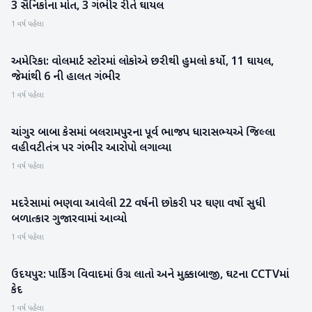
3 સૈનિકોના મોત, 3 ગંભીર રીતે ઘાયલ
1 વર્ષ પહેલા
અમેરિકા: વોલમાર્ટ સ્ટોરમાં લોકોએ છરીથી હુમલો કર્યો, 11 ઘાયલ,
આંતરરાષ્ટ્રીય
જેમાંથી 6 ની હાલત ગંભીર
1 વર્ષ પહેલા
ચાંગુર બાબા કેસમાં બલરામપુરના પૂર્વ ભાજપ ધારાસભ્યએ જિલ્લા
રાષ્ટ્રીય
વહીવટીતંત્ર પર ગંભીર આરોપો લગાવ્યા
1 વર્ષ પહેલા
મદરેસામાં ભણવા આવેલી 22 વર્ષની છોકરી પર ઘણા વર્ષો સુધી
રાષ્ટ્રીય
બળાત્કાર ગુજારવામાં આવ્યો
1 વર્ષ પહેલા
ઉદયપુર: પાર્કિંગ વિવાદમાં ઉગ્ર લાતો અને મુક્કાબાજી, ઘટના CCTVમાં
રાષ્ટ્રીય
કેદ
1 વર્ષ પહેલા