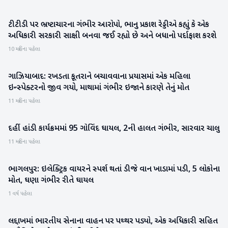
ટીટીડી પર ભ્રષ્ટાચારના ગંભીર આરોપો, ભાનુ પ્રકાશ રેડ્ડીએ કહ્યું કે એક
રાષ્ટ્રીય
અધિકારી સરકારી સાક્ષી બનવા જઈ રહ્યો છે અને બધાનો પર્દાફાશ કરશે
10 મહિના પહેલા
ગાઝિયાબાદ: રખડતા કૂતરાને બચાવવાના પ્રયાસમાં એક મહિલા
રાષ્ટ્રીય
ઇન્સ્પેક્ટરનો જીવ ગયો, માથામાં ગંભીર ઇજાને કારણે તેનું મોત
11 મહિના પહેલા
દહીં હાંડી કાર્યક્રમમાં 95 ગોવિંદ ઘાયલ, 2ની હાલત ગંભીર, સારવાર ચાલુ
રાષ્ટ્રીય
11 મહિના પહેલા
ભાગલપુર: ઇલેક્ટ્રિક વાયરને સ્પર્શ થતાં ડીજે વાન ખાડામાં પડી, 5 લોકોના
રાષ્ટ્રીય
મોત, ઘણા ગંભીર રીતે ઘાયલ
1 વર્ષ પહેલા
લદ્દાખમાં ભારતીય સેનાના વાહન પર પથ્થર પડ્યો, એક અધિકારી સહિત
રાષ્ટ્રીય