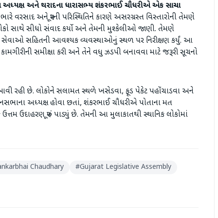
ભાના અધ્યક્ષ અને થરાદના ધારાસભ્ય શંકરભાઈ ચૌધરીએ એક સાચા
ારે વરસાદ અને પૂરની પરિસ્થિતિને કારણે અસરગ્રસ્ત વિસ્તારોની તેમણે
ોકો સાથે સીધો સંવાદ કર્યો અને તેમની મુશ્કેલીઓ જાણી. તેમણે
 સેવાઓ સહિતની આવશ્યક વ્યવસ્થાઓનું સ્થળ પર નિરીક્ષણ કર્યું. આ
ત કામગીરીની સમીક્ષા કરી અને તેને વધુ ઝડપી બનાવવા માટે જરૂરી સૂચનો
ં આવી રહી છે. લોકોને સલામત સ્થળે ખસેડવા, ફૂડ પેકેટ પહોંચાડવા અને
વિધાનસભાના અધ્યક્ષ હોવા છતાં, શંકરભાઈ ચૌધરીએ પોતાના મત
્તમ ઉદાહરણ પૂરું પાડ્યું છે. તેમની આ મુલાકાતથી સ્થાનિક લોકોમાં
ankarbhai Chaudhary
#
Gujarat Legislative Assembly