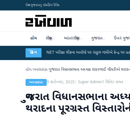
ઉત્તર ગુજરાતનું લોકપ્રિય દૈનિક
હોમ
રાષ્ટ્રીય
આંતરરાષ્ટ્રીય
ગુજરાત
ઉત્તર ગુજ
●
UGC-NET પરીક્ષા લીકના આરોપો પર રાહુલ ગાંધીએ કેન્દ્ર પર પ્રહાર કર્યા
બ્રેકિંગ
●
હ
હોમ
/
બનાસકાંઠા
/
ગુજરાત વિધાનસભાના અધ્યક્ષ શંકરભાઈ ચૌધરીએ થરાદના પ
9 સપ્ટેમ્બર, 2025
|
Super Admin
1
મિનિટ વાંચન
બનાસકાંઠા
ગુજરાત વિધાનસભાના અધ્
થરાદના પૂરગ્રસ્ત વિસ્તારો