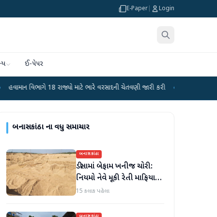
E-Paper
|
Login
્ય
ઈ-પેપર
ે 18 રાજ્યો માટે ભારે વરસાદની ચેતવણી જારી કરી
●
સિદ્ધપુરથી બોમ્બ બનાવવાની સ
બનાસકાંઠા
ના વધુ સમાચાર
બનાસકાંઠા
ડીસામાં બેફામ ખનીજ ચોરી:
નિયમો નેવે મૂકી રેતી માફિયાઓ
સક્રિય, તંત્ર સામે સવાલો
15 કલાક પહેલા
બનાસકાંઠા