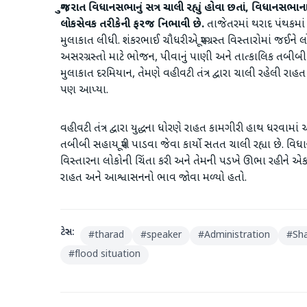
ગુજરાત વિધાનસભાનું સત્ર ચાલી રહ્યું હોવા છતાં, વિધાનસ
લોકસેવક તરીકેની ફરજ નિભાવી છે.
તાજેતરમાં થરાદ પંથકમાં ભ
મુલાકાત લીધી. શંકરભાઈ ચૌધરીએ પૂરગ્રસ્ત વિસ્તારોમાં જઈને લ
અસરગ્રસ્તો માટે ભોજન, પીવાનું પાણી અને તાત્કાલિક તબીબી
મુલાકાત દરમિયાન, તેમણે વહીવટી તંત્ર દ્વારા ચાલી રહેલી રાહ
પણ આપ્યા.
વહીવટી તંત્ર દ્વારા યુદ્ધના ધોરણે રાહત કામગીરી હાથ ધરવામા
તબીબી સહાય પૂરી પાડવા જેવા કાર્યો સતત ચાલી રહ્યા છે. 
વિસ્તારના લોકોની ચિંતા કરી અને તેમની પડખે ઊભા રહીને એક ઉત
રાહત અને આશ્વાસનનો ભાવ જોવા મળ્યો હતો.
ટેગ્સ:
#
tharad
#
speaker
#
Administration
#
Sh
#
flood situation