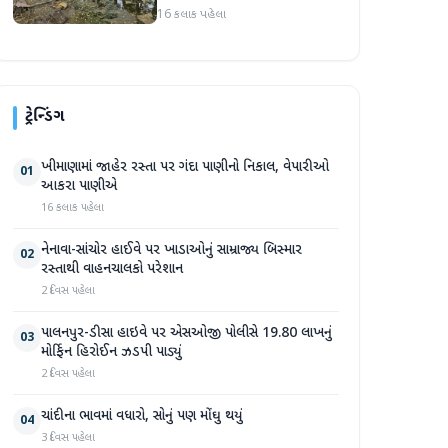
સપ્તાહમાં સેંકડો ભૂંડોના મોત
16 કલાક પહેલા
ટ્રેન્ડિંગ
ખીમાણામાં જાહેર રસ્તા પર ગંદા પાણીનો નિકાલ, વેપારીઓ
01
આકરા પાણીએ
16 કલાક પહેલા
નેનાવા-સાંચોર હાઈવે પર ખાડાઓનું સામ્રાજ્ય બિસ્માર
02
રસ્તાથી વાહનચાલકો પરેશાન
2 દિવસ પહેલા
પાલનપુર-ડીસા હાઇવે પર એસઓજી પોલીસે 19.80 લાખનું
03
મોર્ફિન હિરોઈન ઝડપી પાડ્યું
2 દિવસ પહેલા
ચાંદીના ભાવમાં વધારો, સોનું પણ મોંઘુ થયું
04
3 દિવસ પહેલા