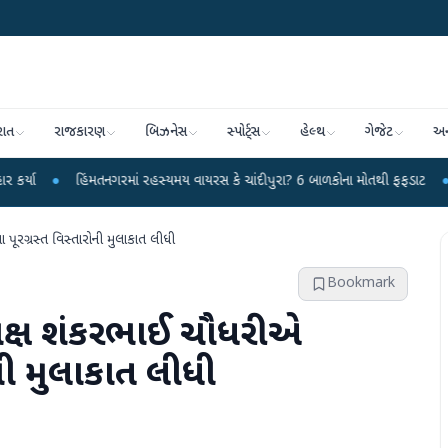
રાત
રાજકારણ
બિઝનેસ
સ્પોર્ટ્સ
હેલ્થ
ગેજેટ
અન
િંમતનગરમાં રહસ્યમય વાયરસ કે ચાંદીપુરા? 6 બાળકોના મોતથી ફફડાટ
●
હવામાન વિભાગ
ૂરગ્રસ્ત વિસ્તારોની મુલાકાત લીધી
Bookmark
યક્ષ શંકરભાઈ ચૌધરીએ
ની મુલાકાત લીધી