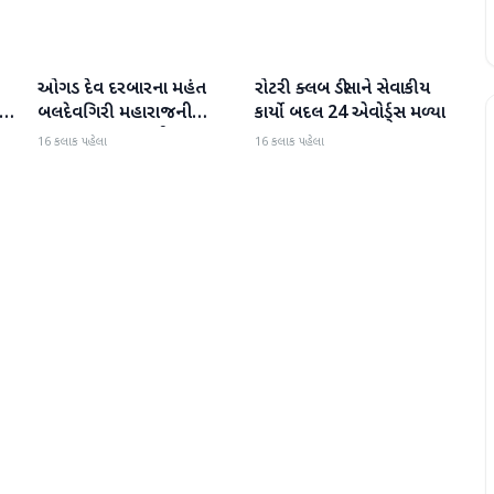
ઓગડ દેવ દરબારના મહંત
રોટરી ક્લબ ડીસાને સેવાકીય
બનાસકાંઠા
બનાસકાંઠા
:
બલદેવગિરી મહારાજની
કાર્યો બદલ 24 એવોર્ડ્સ મળ્યા
અટકાયત બાદ જામીન પર
16 કલાક પહેલા
16 કલાક પહેલા
મુક્તિ