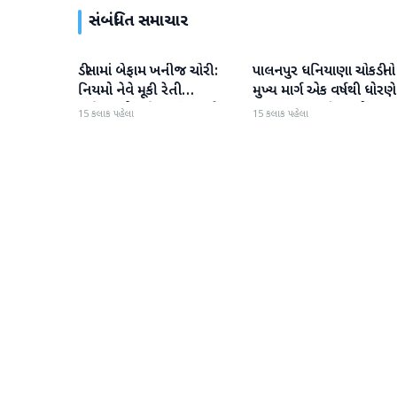
સંબંધિત સમાચાર
ડીસામાં બેફામ ખનીજ ચોરી:
પાલનપુર ધનિયાણા ચોકડીનો
બનાસકાંઠા
બનાસકાંઠા
નિયમો નેવે મૂકી રેતી
મુખ્ય માર્ગ એક વર્ષથી ધોરણે
માફિયાઓ સક્રિય, તંત્ર સામે
ગટરલાઇન પછી રસ્તો ન
15 કલાક પહેલા
15 કલાક પહેલા
સવાલો
બનતા હાલાકી