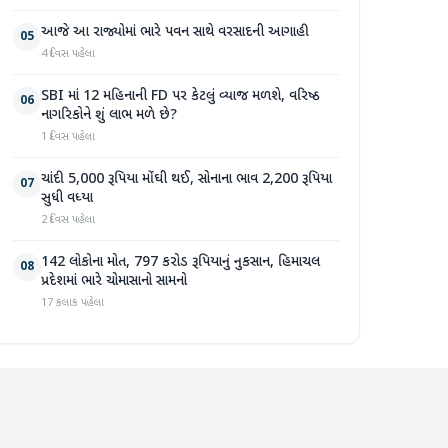
આજે આ રાજ્યોમાં ભારે પવન સાથે વરસાદની આગાહી
05
4 દિવસ પહેલા
SBI માં 12 મહિનાની FD પર કેટલું વ્યાજ મળશે, વરિષ્ઠ
06
નાગરિકોને શું લાભ મળે છે?
1 દિવસ પહેલા
ચાંદી 5,000 રૂપિયા મોંઘી થઈ, સોનાના ભાવ 2,200 રૂપિયા
07
સુધી વધ્યા
2 દિવસ પહેલા
142 લોકોના મોત, 797 કરોડ રૂપિયાનું નુકસાન, હિમાચલ
08
પ્રદેશમાં ભારે ચોમાસાનો સામનો
17 કલાક પહેલા