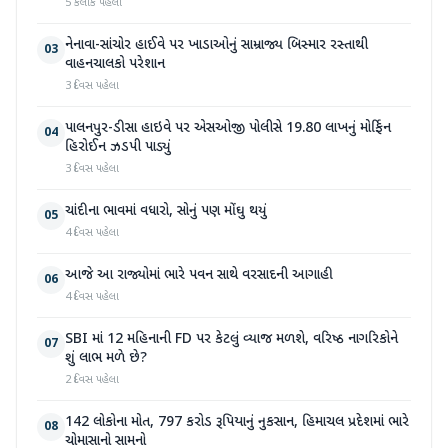
5 કલાક પહેલા
નેનાવા-સાંચોર હાઈવે પર ખાડાઓનું સામ્રાજ્ય બિસ્માર રસ્તાથી
03
વાહનચાલકો પરેશાન
3 દિવસ પહેલા
પાલનપુર-ડીસા હાઇવે પર એસઓજી પોલીસે 19.80 લાખનું મોર્ફિન
04
હિરોઈન ઝડપી પાડ્યું
3 દિવસ પહેલા
ચાંદીના ભાવમાં વધારો, સોનું પણ મોંઘુ થયું
05
4 દિવસ પહેલા
આજે આ રાજ્યોમાં ભારે પવન સાથે વરસાદની આગાહી
06
4 દિવસ પહેલા
SBI માં 12 મહિનાની FD પર કેટલું વ્યાજ મળશે, વરિષ્ઠ નાગરિકોને
07
શું લાભ મળે છે?
2 દિવસ પહેલા
142 લોકોના મોત, 797 કરોડ રૂપિયાનું નુકસાન, હિમાચલ પ્રદેશમાં ભારે
08
ચોમાસાનો સામનો