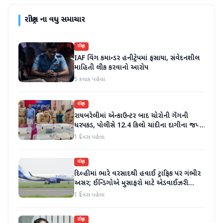
રાષ્ટ્રીય
ના વધુ સમાચાર
રાષ્ટ્રીય
IAF વિંગ કમાન્ડર હનીટ્રેપમાં ફસાયા, સંવેદનશીલ
માહિતી લીક કરવાનો આરોપ
5 કલાક પહેલા
રાષ્ટ્રીય
રાયબરેલીમાં એન્કાઉન્ટર બાદ ચોરોની ગેંગની
ધરપકડ, પોલીસે 12.4 કિલો ચાંદીના દાગીના જપ્ત
કર્યા
1 દિવસ પહેલા
રાષ્ટ્રીય
દિલ્હીમાં ભારે વરસાદથી હવાઈ ટ્રાફિક પર ગંભીર
અસર; ઈન્ડિગોએ મુસાફરો માટે એડવાઈઝરી
જાહેર કરી
1 દિવસ પહેલા
રાષ્ટ્રીય