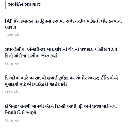
સંબંધિત સમાચાર
IAF વિંગ કમાન્ડર હનીટ્રેપમાં ફસાયા, સંવેદનશીલ માહિતી લીક કરવાનો
રાષ્ટ્રીય
આરોપ
5 કલાક પહેલા
રાયબરેલીમાં એન્કાઉન્ટર બાદ ચોરોની ગેંગની ધરપકડ, પોલીસે 12.4
રાષ્ટ્રીય
કિલો ચાંદીના દાગીના જપ્ત કર્યા
1 દિવસ પહેલા
દિલ્હીમાં ભારે વરસાદથી હવાઈ ટ્રાફિક પર ગંભીર અસર; ઈન્ડિગોએ
રાષ્ટ્રીય
મુસાફરો માટે એડવાઈઝરી જાહેર કરી
1 દિવસ પહેલા
કેબિનેટે ખાનગી ખાનગી બેંકને દિલ્હી આપી, ફી અને પ્રવેશ માટે નવા
રાષ્ટ્રીય
નિયમો વિશે જાણો
1 દિવસ પહેલા