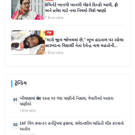
કેબિનેટે ખાનગી ખાનગી બેંકને દિલ્હી આપી, ફી
અને પ્રવેશ માટે નવા નિયમો વિશે જાણો
1 દિવસ પહેલા
રાષ્ટ્રીય
"મારો જીવ જોખમમાં છે," ભૂખ હડતાળ પર રહેલા
ઝારખંડના વિદ્યાર્થી નેતા દેવેન્દ્ર નાથ મહતોની
તબિયત ખરાબ
1 દિવસ પહેલા
ટ્રેન્ડિંગ
ખીમાણામાં જાહેર રસ્તા પર ગંદા પાણીનો નિકાલ, વેપારીઓ આકરા
01
પાણીએ
1 દિવસ પહેલા
IAF વિંગ કમાન્ડર હનીટ્રેપમાં ફસાયા, સંવેદનશીલ માહિતી લીક કરવાનો
02
આરોપ