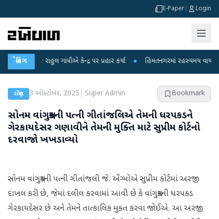
E-Paper
|
Login
ર રાહુલ ગાંધીએ કેન્દ્ર પર પ્રહાર કર્યા
બ્રેકિંગ
●
હિંમતનગરમાં રહસ્યમય વાયરસ કે ચાંદીપુ
3 ઑક્ટોબર, 2025
|
Super Admin
Bookmark
રાષ્ટ્રીય
સોનમ વાંગચુકની પત્ની ગીતાંજલિએ તેમની ધરપકડને
ગેરકાયદેસર ગણાવીને તેમની મુક્તિ માટે સુપ્રીમ કોર્ટનો
દરવાજો ખખડાવ્યો
સોનમ વાંગચુકની પત્ની ગીતાંજલી જે. એંગ્મોએ સુપ્રીમ કોર્ટમાં અરજી
દાખલ કરી છે, જેમાં દલીલ કરવામાં આવી છે કે વાંગચુકની ધરપકડ
ગેરકાયદેસર છે અને તેમને તાત્કાલિક મુક્ત કરવા જોઈએ. આ અરજી