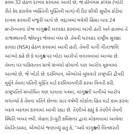
કલમ 32 હેઠળ દાખલ કરવામાં આવી છે, જે હેબિયસ કોર્પસ (ખોટી
રીતે કેદ કરાયેલ વ્યક્તિની મુક્તિની માંગ) ની રિટ સીધી સુપ્રીમ કોર્ટમાં
દાખલ કરવાની મંજૂરી આપે છે. લદ્દાખમાં થયેલી હિંસા બાદ 24
સપ્ટેમ્બરના રોજ વાંગચુકની ધરપકડ કરવામાં આવી હતી અને હાલમાં તે
રાજસ્થાનની જોધપુર જેલમાં બંધ છે. તેમની ધરપકડ રાષ્ટ્રીય સુરક્ષા
કાયદા (NSA) હેઠળ કરવામાં આવી હતી. તેમની પત્ની ગીતાંજલિ
આંગ્મો કહે છે કે વાંગચુક પર ખોટા આરોપો લગાવવામાં આવ્યા છે.
તેમના પર પાકિસ્તાન સાથે સંબંધો હોવાનો પણ આરોપ મૂકવામાં
આવ્યો છે, જે ખોટો છે. દરમિયાન, એંગ્મોએ બુધવારે રાષ્ટ્રપતિ દ્રૌપદી
મુર્મુને તેમના પતિની મુક્તિ માટે દરમિયાનગીરી કરવા વિનંતી કરી.
રાષ્ટ્રપતિને સંબોધિત ત્રણ પાનાના પત્રમાં, વાંગચુકની પત્નીએ આરોપ
લગાવ્યો કે તેમના પતિને છેલ્લા ચાર વર્ષથી લોકોના હિત માટે કામ કરવા
બદલ બદનામ કરવામાં આવી રહ્યા છે. તેણીએ કહ્યું કે તેણીને તેમની
સ્થિતિ ખબર નથી. લેહના ડેપ્યુટી કમિશનર દ્વારા મોકલવામાં આવેલા
મેમોરેન્ડમમાં, એંગ્મોએ જણાવ્યું હતું કે, "અમે વાંગચુકની બિનશરતી