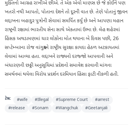
મુક્તિનો આગ્રહ રાખીએ છીએ. તે એક એવો માણસ છે જે કોઈને પણ
ખતરો નથી આપતો, પોતાના દેશને તો દૂરની વાત છે. તેણે પોતાનું જીવન
લદ્દાખના બહાદુર પુત્રોની સેવામાં સમર્પિત કર્યું છે અને આપણા મહાન
રાષ્ટ્રની રક્ષામાં ભારતીય સેના સાથે એકતામાં ઉભા છે. લેહ શહેરમાં
હિંસક અથડામણમાં ચાર લોકોના મોત થયાના બે દિવસ પછી, 26
સપ્ટેમ્બરના રોજ વાંગચુકને રાષ્ટ્રીય સુરક્ષા કાયદા હેઠળ અટકાયતમાં
લેવામાં આવ્યા હતા. લદ્દાખને રાજ્યનો દરજ્જો આપવાની અને
બંધારણની છઠ્ઠી અનુસૂચિમાં પ્રદેશનો સમાવેશ કરવાની માંગના
સમર્થનમાં થયેલા વિરોધ પ્રદર્શન દરમિયાન હિંસા ફાટી નીકળી હતી.
ટેગ્સ:
#
wife
#
Illegal
#
Supreme Court
#
arrest
#
release
#
Sonam
#
Wangchuk
#
Geetanjali