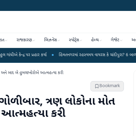
રાત
રાજકારણ
બિઝનેસ
સ્પોર્ટ્સ
હેલ્થ
ગેજેટ
અન
ર પ્રહાર કર્યા
●
હિંમતનગરમાં રહસ્યમય વાયરસ કે ચાંદીપુરા? 6 બાળકોના મોતથી ફફ
ત અને બાદ બે હુમલાખોરોએ આત્મહત્યા કરી
Bookmark
 ગોળીબાર, ત્રણ લોકોના મોત
 આત્મહત્યા કરી