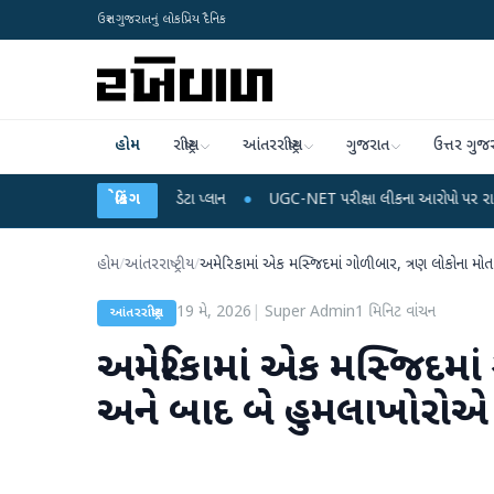
ઉત્તર ગુજરાતનું લોકપ્રિય દૈનિક
હોમ
રાષ્ટ્રીય
આંતરરાષ્ટ્રીય
ગુજરાત
ઉત્તર ગુજ
 રિચાર્જ અને ડેટા પ્લાન
બ્રેકિંગ
●
UGC-NET પરીક્ષા લીકના આરોપો પર રાહુલ ગાંધીએ કેન્દ્ર પ
હોમ
/
આંતરરાષ્ટ્રીય
/
અમેરિકામાં એક મસ્જિદમાં ગોળીબાર, ત્રણ લોકોના મો
19 મે, 2026
|
Super Admin
1
મિનિટ વાંચન
આંતરરાષ્ટ્રીય
અમેરિકામાં એક મસ્જિદમાં
અને બાદ બે હુમલાખોરોએ