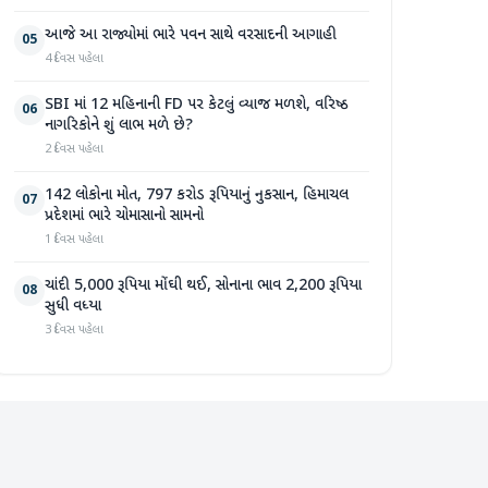
આજે આ રાજ્યોમાં ભારે પવન સાથે વરસાદની આગાહી
05
4 દિવસ પહેલા
SBI માં 12 મહિનાની FD પર કેટલું વ્યાજ મળશે, વરિષ્ઠ
06
નાગરિકોને શું લાભ મળે છે?
2 દિવસ પહેલા
142 લોકોના મોત, 797 કરોડ રૂપિયાનું નુકસાન, હિમાચલ
07
પ્રદેશમાં ભારે ચોમાસાનો સામનો
1 દિવસ પહેલા
ચાંદી 5,000 રૂપિયા મોંઘી થઈ, સોનાના ભાવ 2,200 રૂપિયા
08
સુધી વધ્યા
3 દિવસ પહેલા