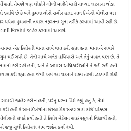
હતો. તેમણે ત્રણ લોકોને ગોળી મારીને મારી નાખ્યા. ઘટનાના થોડા
દર્શાવે છે કે બંને હુમલાખોરો સગીર હતા. સાન ડિએગો પોલીસ વડા
ટર પર થયેલા હુમલાની તપાસ નફરતના ગુના તરીકે કરવામાં આવી રહી છે.
આગામી દિવસોમાં જાહેર કરવામાં આવશે.
આતમાં એક કિશોરની માતા સાથે વાત કરી રહ્યા હતા. માતાએ સવારે
્ર ગુમ થઈ ગયો છે, તેની સાથે અનેક હથિયારો અને તેનું વાહન પણ છે. તે
 સામનો કરી રહી હતી, અને તે અમારા અધિકારીઓને તે કહી રહી હતી.
 પ્રયાસ કરી રહ્યા હતા જેથી અમે આ ઘટનાને શક્ય તેટલી ઝડપથી રોકી
ામગ્રી જાહેર કરી ન હતી, પરંતુ ઘટના વિશે કહ્યું હતું કે, તેમાં
તા કરી હતી કે સાન ડિએગોના ઇસ્લામિક સેન્ટર સામે કોઈ ચોક્કસ
નો સંપર્ક કર્યો હતો તે કિશોર મેડિસન હાઇ સ્કૂલનો વિદ્યાર્થી હતો,
ે હજુ સુધી કિશોરના નામ જાહેર કર્યા નથી.