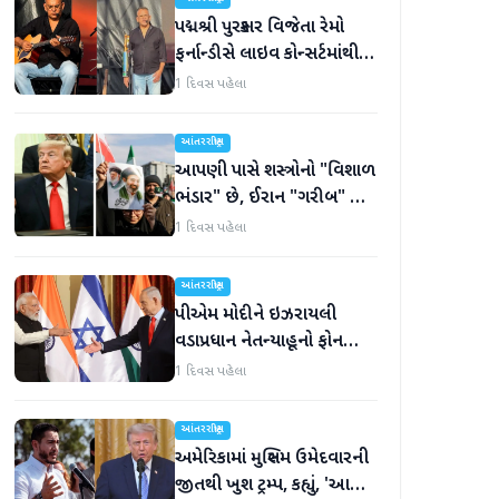
પદ્મશ્રી પુરસ્કાર વિજેતા રેમો
ફર્નાન્ડીસે લાઇવ કોન્સર્ટમાંથી
નિવૃત્તિની જાહેરાત કરી
1 દિવસ પહેલા
આંતરરાષ્ટ્રીય
આપણી પાસે શસ્ત્રોનો "વિશાળ
ભંડાર" છે, ઈરાન "ગરીબ" છે,
ટ્રમ્પનું નિવેદન
1 દિવસ પહેલા
આંતરરાષ્ટ્રીય
પીએમ મોદીને ઇઝરાયલી
વડાપ્રધાન નેતન્યાહૂનો ફોન
આવ્યો
1 દિવસ પહેલા
આંતરરાષ્ટ્રીય
અમેરિકામાં મુસ્લિમ ઉમેદવારની
જીતથી ખુશ ટ્રમ્પ, કહ્યું, 'આ