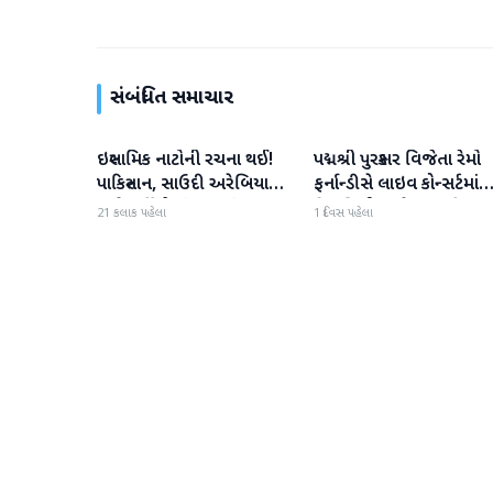
સંબંધિત સમાચાર
ઇસ્લામિક નાટોની રચના થઈ!
પદ્મશ્રી પુરસ્કાર વિજેતા રેમો
આંતરરાષ્ટ્રીય
આંતરરાષ્ટ્રીય
પાકિસ્તાન, સાઉદી અરેબિયા
ફર્નાન્ડીસે લાઇવ કોન્સર્ટમાંથ
અને તુર્કીએ સંયુક્ત સંરક્ષણ
નિવૃત્તિની જાહેરાત કરી
21 કલાક પહેલા
1 દિવસ પહેલા
કરાર પર હસ્તાક્ષર