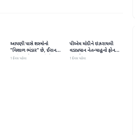
આપણી પાસે શસ્ત્રોનો
પીએમ મોદીને ઇઝરાયલી
આંતરરાષ્ટ્રીય
આંતરરાષ્ટ્રીય
ી
"વિશાળ ભંડાર" છે, ઈરાન
વડાપ્રધાન નેતન્યાહૂનો ફોન
"ગરીબ" છે, ટ્રમ્પનું નિવેદન
આવ્યો
1 દિવસ પહેલા
1 દિવસ પહેલા