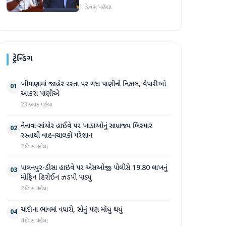
અમારા માટે સારા સમાચાર છે'
1 દિવસ પહેલા
ટ્રેન્ડિંગ
ખીમાણામાં જાહેર રસ્તા પર ગંદા પાણીનો નિકાલ, વેપારીઓ
01
આકરા પાણીએ
23 કલાક પહેલા
નેનાવા-સાંચોર હાઈવે પર ખાડાઓનું સામ્રાજ્ય બિસ્માર
02
રસ્તાથી વાહનચાલકો પરેશાન
2 દિવસ પહેલા
પાલનપુર-ડીસા હાઇવે પર એસઓજી પોલીસે 19.80 લાખનું
03
મોર્ફિન હિરોઈન ઝડપી પાડ્યું
2 દિવસ પહેલા
ચાંદીના ભાવમાં વધારો, સોનું પણ મોંઘુ થયું
04
4 દિવસ પહેલા