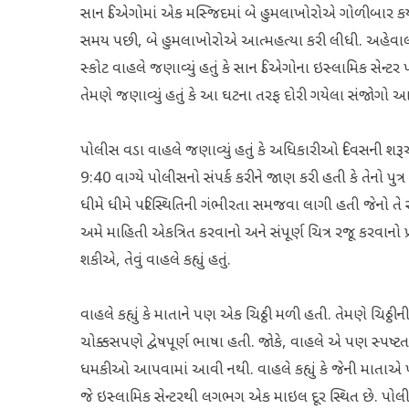
સાન ડિએગોમાં એક મસ્જિદમાં બે હુમલાખોરોએ ગોળીબાર કર્યો 
સમય પછી, બે હુમલાખોરોએ આત્મહત્યા કરી લીધી. અહેવાલો 
સ્કોટ વાહલે જણાવ્યું હતું કે સાન ડિએગોના ઇસ્લામિક સેન્
તેમણે જણાવ્યું હતું કે આ ઘટના તરફ દોરી ગયેલા સંજોગો 
પોલીસ વડા વાહલે જણાવ્યું હતું કે અધિકારીઓ દિવસની શરૂ
9:40 વાગ્યે પોલીસનો સંપર્ક કરીને જાણ કરી હતી કે તેનો પુત
ધીમે ધીમે પરિસ્થિતિની ગંભીરતા સમજવા લાગી હતી જેનો તે
અમે માહિતી એકત્રિત કરવાનો અને સંપૂર્ણ ચિત્ર રજૂ કરવાનો
શકીએ, તેવું વાહલે કહ્યું હતું.
વાહલે કહ્યું કે માતાને પણ એક ચિઠ્ઠી મળી હતી. તેમણે ચિઠ્ઠીની સ
ચોક્કસપણે દ્વેષપૂર્ણ ભાષા હતી. જોકે, વાહલે એ પણ સ્પષ્ટ
ધમકીઓ આપવામાં આવી નથી. વાહલે કહ્યું કે જેની માતાએ પોલીસ
જે ઇસ્લામિક સેન્ટરથી લગભગ એક માઇલ દૂર સ્થિત છે. પોલીસ