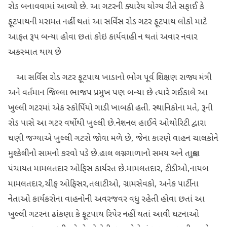
રોડ બનાવવામાં આવ્યો છે. આ ગટરની ક્યારેય યોગ્ય રીતે સફાઈ કે
ફૂટપાથની મરામત નહીં થતાં આ સર્વિસ રોડ ગટર ફૂટપાથ લોકો માટે
આફત રૂપ બન્યા હોવા છતાં કોઇ કાર્યવાહી ન થતાં અવાર નવાર
અકસ્માત થાય છે
આ સર્વિસ રોડ ગટર ફૂટપાથ ખાડાનો ભોગ પૂર્વ શિક્ષણ રાજ્ય મંત્રી
અને વર્તમાન જિલ્લા ભાજપ પ્રમુખ પણ બન્યા છે ત્યારે ગઈકાલે આ
ખુલ્લી ગટરમાં એક સ્કોર્પિયો ગાડી ખાબકી હતી. સ્થાનિકોના મતે, રૂની
રોડ પાસે આ ગટર વર્ષોથી ખુલ્લી છે.નેશનલ હાઈવે ઓથોરિટી દ્વારા
ઘણી જગ્યાએ ખુલ્લી ગટરો જોવા મળે છે, જેના કારણે વાહન ચાલકોને
મુશ્કેલીનો સામનો કરવો પડે છે.હાલ લગ્નગાળાનો સમય અને તાલુકા
પંચાયત મામલતદાર ઓફિસ કાર્યરત છે.મામલતદાર, ટીડીઓ,નાયબ
મામલતદાર,ચીફ ઓફિસર,તલાટીઓ, ગ્રામસેવકો, અનેક પાર્ટીના
નેતાઓ કાર્યકરોના વાહનોની અવરજવર વધુ રહેતી હોવા છતાં આ
ખુલ્લી ગટરના ઢાંકણા કે ફૂટપાથ રિપેર નહીં થતાં આવી ઘટનાઓ