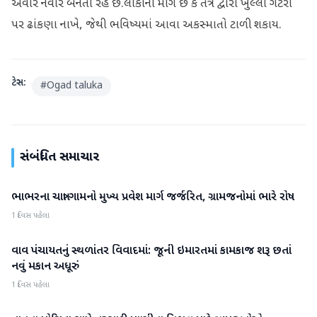
અવાર નવાર બનતી રહે છે.લોકોની માગ છે કે તંત્ર દ્વારા ખુલ્લી ગટરો
પર ઢાંકણા નાખે, જેથી ભવિષ્યમાં આવા અકસ્માતો ટાળી શકાય.
ટેગ્સ:
#
Ogad taluka
સંબંધિત સમાચાર
ભાભરના ચાત્રા ગામનો મુખ્ય પ્રવેશ માર્ગ જર્જરિત, ગ્રામજનોમાં ભારે રોષ
વાવ-થરાદ
1 દિવસ પહેલા
વાવ પંચાયતનું સ્થળાંતર વિવાદમાં: જૂની ઇમારતમાં કામકાજ શરૂ છતાં
વાવ-થરાદ
નવું મકાન અધૂરું
1 દિવસ પહેલા