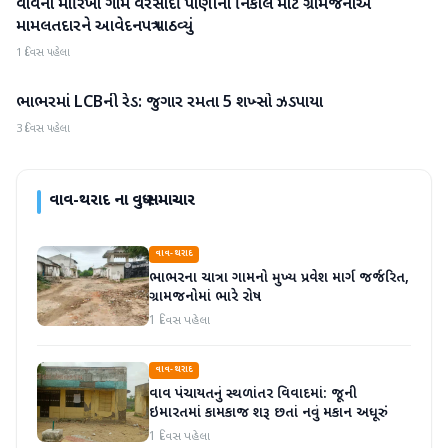
વાવના મોરિખા ગામે વરસાદી પાણીના નિકાલ માટે ગ્રામજનોએ
વાવ-થરાદ
મામલતદારને આવેદનપત્ર પાઠવ્યું
1 દિવસ પહેલા
ભાભરમાં LCBની રેડ: જુગાર રમતા 5 શખ્સો ઝડપાયા
વાવ-થરાદ
3 દિવસ પહેલા
વાવ-થરાદ
ના વધુ સમાચાર
વાવ-થરાદ
ભાભરના ચાત્રા ગામનો મુખ્ય પ્રવેશ માર્ગ જર્જરિત,
ગ્રામજનોમાં ભારે રોષ
1 દિવસ પહેલા
વાવ-થરાદ
વાવ પંચાયતનું સ્થળાંતર વિવાદમાં: જૂની
ઇમારતમાં કામકાજ શરૂ છતાં નવું મકાન અધૂરું
1 દિવસ પહેલા