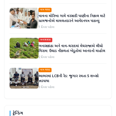
વાવ-થરાદ
વાવના મોરિખા ગામે વરસાદી પાણીના નિકાલ માટે
ગ્રામજનોએ મામલતદારને આવેદનપત્ર પાઠવ્યું
1 દિવસ પહેલા
બનાસકાંઠા
બનાસકાંઠા અને વાવ-થરાદમાં મેઘરાજાએ લીધો
વિરામ: ઉઘાડ નીકળતાં ખેડૂતોમાં આનંદનો માહોલ
2 દિવસ પહેલા
વાવ-થરાદ
ભાભરમાં LCBની રેડ: જુગાર રમતા 5 શખ્સો
ઝડપાયા
3 દિવસ પહેલા
ટ્રેન્ડિંગ