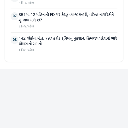
4 દિવસ પહેલા
SBI માં 12 મહિનાની FD પર કેટલું વ્યાજ મળશે, વરિષ્ઠ નાગરિકોને
07
શું લાભ મળે છે?
2 દિવસ પહેલા
142 લોકોના મોત, 797 કરોડ રૂપિયાનું નુકસાન, હિમાચલ પ્રદેશમાં ભારે
08
ચોમાસાનો સામનો
1 દિવસ પહેલા