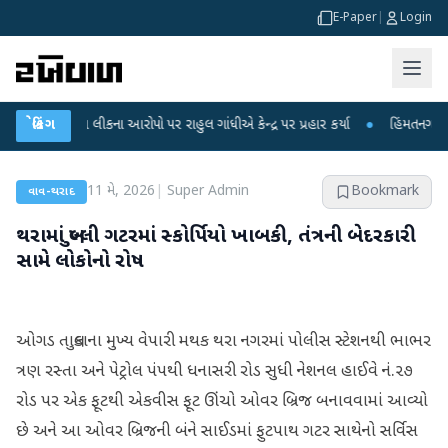
E-Paper
|
Login
પરીક્ષા લીકના આરોપો પર રાહુલ ગાંધીએ કેન્દ્ર પર પ્રહાર કર્યા
બ્રેકિંગ
●
હિંમતનગરમાં રહસ્
11 મે, 2026
|
Super Admin
Bookmark
વાવ-થરાદ
થરામાં ખુલ્લી ગટરમાં સ્કોર્પિયો ખાબકી, તંત્રની બેદરકારી
સામે લોકોનો રોષ
ઓગડ તાલુકાના મુખ્ય વેપારી મથક થરા નગરમાં પોલીસ સ્ટેશનથી ભાભર
ત્રણ રસ્તા અને પેટ્રોલ પંપથી ધનાસરી રોડ સુધી નેશનલ હાઈવે નં.૨૭
રોડ પર એક ફૂટથી એકવીસ ફૂટ ઊંચો ઓવર બ્રિજ બનાવવામાં આવ્યો
છે અને આ ઓવર બ્રિજની બંને સાઈડમાં ફુટપાથ ગટર સાથેનો સર્વિસ