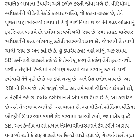
સ્થાનિક ભાષાના ઉપયોગ અંગે દલીલ કરતી જોવા મળે છે. વીડિયોમાં,
અધિકારીને વીડિયો રેકોર્ડ કરનાર વ્યક્તિ, જે કદાચ ગ્રાહક છે, તેને
પૂછતા પણ સાંભળી શકાય છે કે શું કોઈ નિયમ છે જે તેને કન્નડ બોલવાનું
ફરજિયાત બનાવે છે. દલીલ ઝડપથી વધી જાય છે જ્યાં ગ્રાહક વારંવાર
અધિકારીને કન્નડ બોલવાનું કહેતી સાંભળી શકાય છે, જે સમયે તે ત્યાંથી
ચાલી જાય છે અને કહે છે કે, હું ક્યારેય કન્નડ નહીં બોલું. એક સમયે,
SBI કર્મચારી ગ્રાહકને કહે છે કે તેમને શું કરવું તે કહેવું તેની ફરજ નથી.
પછી તે તેણીને હિન્દીમાં નહીં પણ કન્નડમાં વાત કરવાનું કહે છે. પછી
કર્મચારી તેને પૂછે છે કે આ ક્યાં લખ્યું છે, અને ઉગ્ર દલીલ થાય છે. આ
RBI નો નિયમ છે. તમે જાણો છો... હા, તમે મારો વીડિયો લઈ શકો છો,
તે તેણીને કહે છે. દલીલ દરમિયાન તે એમ પણ ઉમેરે છે કે, આ કર્ણાટક
છે અને તે જવાબ આપે છે, આ ભારત છે. આ વીડિયો સોશિયલ મીડિયા
પ્લેટફોર્મ X પર વ્યાપકપણે શેર કરવામાં આવ્યો હતો, જ્યાં એક યુઝરે
SBI અને કેન્દ્રીય નાણાં પ્રધાન નિર્મલા સીતારમણને ટેગ કરીને આરોપ
લગાવ્યો હતો કે સ્ટાફ ગ્રાહકો પર હિન્દી લાદી રહ્યા છે, ગેરવર્તન કરી રહ્યા