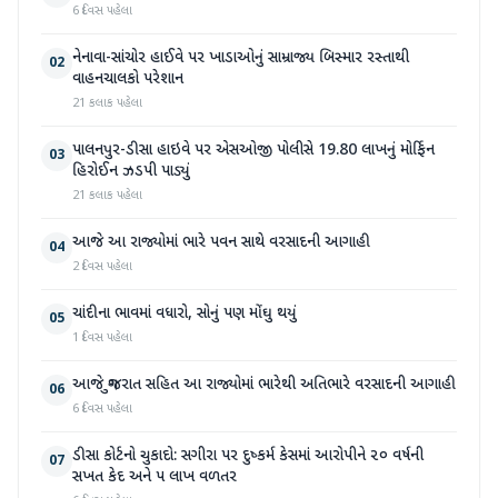
6 દિવસ પહેલા
નેનાવા-સાંચોર હાઈવે પર ખાડાઓનું સામ્રાજ્ય બિસ્માર રસ્તાથી
02
વાહનચાલકો પરેશાન
21 કલાક પહેલા
પાલનપુર-ડીસા હાઇવે પર એસઓજી પોલીસે 19.80 લાખનું મોર્ફિન
03
હિરોઈન ઝડપી પાડ્યું
21 કલાક પહેલા
આજે આ રાજ્યોમાં ભારે પવન સાથે વરસાદની આગાહી
04
2 દિવસ પહેલા
ચાંદીના ભાવમાં વધારો, સોનું પણ મોંઘુ થયું
05
1 દિવસ પહેલા
આજે ગુજરાત સહિત આ રાજ્યોમાં ભારેથી અતિભારે વરસાદની આગાહી
06
6 દિવસ પહેલા
ડીસા કોર્ટનો ચુકાદો: સગીરા પર દુષ્કર્મ કેસમાં આરોપીને ૨૦ વર્ષની
07
સખત કેદ અને ૫ લાખ વળતર