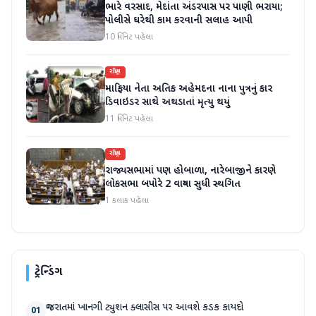
ભારે વરસાદ, મેદાંતા અંડરપાસ પર પાણી ભરાયા;
પોલીસે ઘરેથી કામ કરવાની સલાહ આપી
10 મિનિટ પહેલા
રાષ્ટ્રીય
માફિયા નેતા અતિક અહેમદના નાના પુત્રનું કાર
ડિવાઇડર સાથે અથડાતાં મૃત્યુ થયું
11 મિનિટ પહેલા
રાષ્ટ્રીય
રાજ્યસભામાં પણ હોબાળા, નારેબાજીને કારણે
લોકસભા બપોરે 2 વાગ્યા સુધી સ્થગિત
1 કલાક પહેલા
ટ્રેન્ડિંગ
ગુજરાતમાં ખાનગી ટ્યુશન ક્લાસીસ પર આવશે કડક કાયદો
01