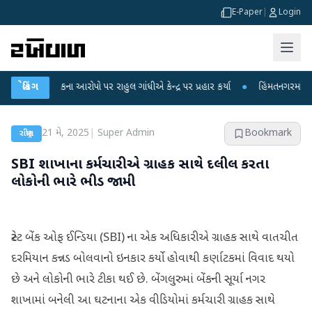
E-Paper
|
Login
ા લીકના આરોપો પર રાહુલ ગાંધીએ કેન્દ્ર પર પ્રહાર કર્યા
બ્રેકિંગ
●
હિંમતનગરમાં રહસ્યમય વા
21 મે, 2025
|
Super Admin
Bookmark
રાષ્ટ્રીય
SBI શાખાના કર્મચારીએ ગ્રાહક સાથે દલીલ કરતા
લોકોની ભારે ભીડ જામી
સ્ટેટ બેંક ઓફ ઈન્ડિયા (SBI) ના એક અધિકારીએ ગ્રાહક સાથે વાતચીત
દરમિયાન કન્નડ બોલવાનો ઇનકાર કર્યો હોવાથી કર્ણાટકમાં વિવાદ થયો
છે અને લોકોની ભારે ટીકા થઈ છે. બેંગલુરુમાં બેંકની સૂર્યા નગર
શાખામાં બનેલી આ ઘટનાના એક વીડિયોમાં કર્મચારી ગ્રાહક સાથે