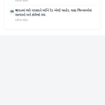
6 દિવસ પહેલા
ગુજરાતમાં ભારે વરસાદને લઈને રેડ એલર્ટ જાહેર, ઘણા જિલ્લાઓમાં
08
શાળાઓ અને કોલેજો બંધ
6 દિવસ પહેલા