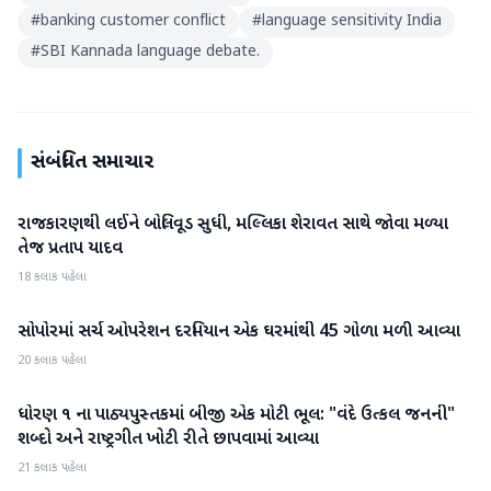
#
banking customer conflict
#
language sensitivity India
#
SBI Kannada language debate.
સંબંધિત સમાચાર
રાજકારણથી લઈને બોલિવૂડ સુધી, મલ્લિકા શેરાવત સાથે જોવા મળ્યા
રાષ્ટ્રીય
તેજ પ્રતાપ યાદવ
18 કલાક પહેલા
સોપોરમાં સર્ચ ઓપરેશન દરમિયાન એક ઘરમાંથી 45 ગોળા મળી આવ્યા
રાષ્ટ્રીય
20 કલાક પહેલા
ધોરણ ૧ ના પાઠ્યપુસ્તકમાં બીજી એક મોટી ભૂલ: "વંદે ઉત્કલ જનની"
રાષ્ટ્રીય
શબ્દો અને રાષ્ટ્રગીત ખોટી રીતે છાપવામાં આવ્યા
21 કલાક પહેલા