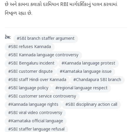
છે અને કામના કલાકો દરમિયાન RBI માર્ગદર્શિકાનું પાલન કરવામાં
નિષ્ફળ રહ્યા છે.
ટેગ્સ:
#
SBI branch staffer argument
#
SBI refuses Kannada
#
SBI Kannada language controversy
#
SBI Bengaluru incident
#
Kannada language protest
#
SBI customer dispute
#
Karnataka language issue
#
SBI staff Hindi over Kannada
#
Chandapura SBI branch
#
SBI language policy
#
regional language respect
#
SBI customer service controversy
#
Kannada language rights
#
SBI disciplinary action call
#
SBI viral video controversy
#
Karnataka official language
#
SBI staffer language refusal