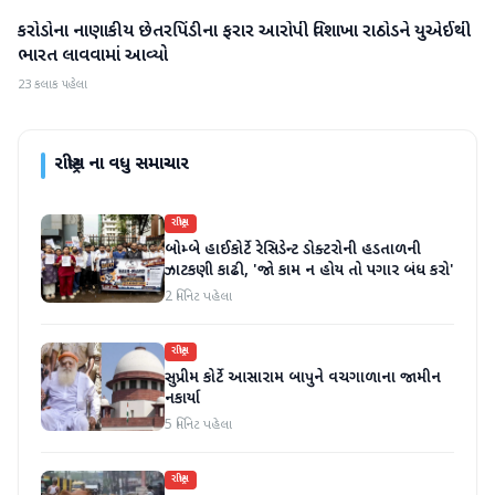
કરોડોના નાણાકીય છેતરપિંડીના ફરાર આરોપી વિશાખા રાઠોડને યુએઈથી
રાષ્ટ્રીય
ભારત લાવવામાં આવ્યો
23 કલાક પહેલા
રાષ્ટ્રીય
ના વધુ સમાચાર
રાષ્ટ્રીય
બોમ્બે હાઈકોર્ટે રેસિડેન્ટ ડોક્ટરોની હડતાળની
ઝાટકણી કાઢી, 'જો કામ ન હોય તો પગાર બંધ કરો'
2 મિનિટ પહેલા
રાષ્ટ્રીય
સુપ્રીમ કોર્ટે આસારામ બાપુને વચગાળાના જામીન
નકાર્યા
5 મિનિટ પહેલા
રાષ્ટ્રીય