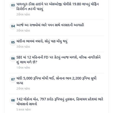
પાલનપુર-ડીસા હાઇવે પર એસઓજી પોલીસે 19.80 લાખનું મોર્ફિન
03
હિરોઈન ઝડપી પાડ્યું
2 દિવસ પહેલા
આજે આ રાજ્યોમાં ભારે પવન સાથે વરસાદની આગાહી
04
3 દિવસ પહેલા
ચાંદીના ભાવમાં વધારો, સોનું પણ મોંઘુ થયું
05
3 દિવસ પહેલા
SBI માં 12 મહિનાની FD પર કેટલું વ્યાજ મળશે, વરિષ્ઠ નાગરિકોને
06
શું લાભ મળે છે?
1 દિવસ પહેલા
ચાંદી 5,000 રૂપિયા મોંઘી થઈ, સોનાના ભાવ 2,200 રૂપિયા સુધી
07
વધ્યા
2 દિવસ પહેલા
142 લોકોના મોત, 797 કરોડ રૂપિયાનું નુકસાન, હિમાચલ પ્રદેશમાં ભારે
08
ચોમાસાનો સામનો
5 કલાક પહેલા