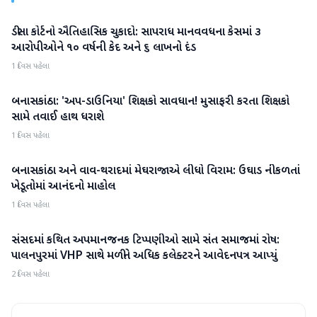
ડીસા કોર્ટનો ઐતિહાસિક ચુકાદો: સાપરાધ માનવવધના કેસમાં ૩
બનાસકાંઠા
આરોપીઓને ૧૦ વર્ષની કેદ અને ૬ લાખનો દંડ
1 દિવસ પહેલા
બનાસકાંઠા: 'અપ-ડાઉનિયા' શિક્ષકો સાવધાન! મુસાફરી કરતા શિક્ષકો
બનાસકાંઠા
સામે તવાઈ હાથ ધરાશે
1 દિવસ પહેલા
બનાસકાંઠા અને વાવ-થરાદમાં મેઘરાજાએ લીધો વિરામ: ઉઘાડ નીકળતાં
બનાસકાંઠા
ખેડૂતોમાં આનંદનો માહોલ
1 દિવસ પહેલા
સંસદમાં કથિત અપમાનજનક ટિપ્પણીઓ સામે સંત સમાજમાં રોષ:
બનાસકાંઠા
પાલનપુરમાં VHP સાથે મળીને અધિક કલેક્ટરને આવેદનપત્ર આપ્યું
2 દિવસ પહેલા