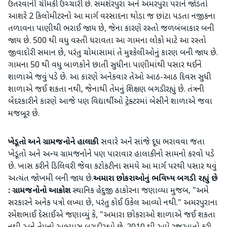
ઉતરવાની ચીમકી ઉચ્ચારી છે​. સમશેરપુરા અને અમરપુરા પરાને જોડતો
આશરે 2 કિલોમીટરનો આ માર્ગ વરસાદના થોડા જ છાંટા પડતા નજીકના
તળાવના પાણીથી ભરાઈ જાય છે, જેના કારણે રસ્તો જળબંબાકાર બની
જાય છે. 500 થી વધુ વસ્તી ધરાવતા આ ગામના લોકો માટે આ રસ્તો
જીવાદોરી સમાન છે, પરંતુ ચોમાસામાં તે મુશ્કેલીઓનું કારણ બની જાય છે.
ગામના 50 થી વધુ બાળકોને છાતી સુધીના પાણીમાંથી પસાર થઈને
શાળાએ જવું પડે છે. આ કારણે અનેકવાર તેઓ આઠ-આઠ દિવસ સુધી
શાળાએ જઈ શકતા નથી, જેનાથી તેમનું શિક્ષણ બગડી રહ્યું છે. તંત્રની
બેદરકારીને કારણે આજે પણ વિદ્યાર્થીઓ ટ્રેક્ટરમાં બેસીને શાળાએ જવા
મજબૂર છે.
​ખેડૂતો અને ગ્રામજનોને હાલાકી
સવારે અને સાંજે દૂધ ભરાવવા જતા
ખેડૂતો અને અન્ય ગ્રામજનોને પણ પારાવાર હાલાકીનો સામનો કરવો પડે
છે. ખાસ કરીને ડિલિવરી જેવા કટોકટીના સમયે આ માર્ગ પરથી પસાર થવું
અત્યંત જોખમી બની જાય છે. ​
અમારા છોકરાઓનું ભવિષ્ય બગડી રહ્યું છે
: ગ્રામજનોનો આક્રોશ
સ્થાનિક હેદુજી ઠાકોરના જણાવ્યા મુજબ, "અમે
સરકારને અનેક પત્રો લખ્યા છે, પરંતુ કોઈ ઉકેલ આવ્યો નથી." અમરપુરાના
રમેશભાઈ દેસાઈએ જણાવ્યું કે, "અમારા છોકરાઓ શાળાએ જઈ શકતા