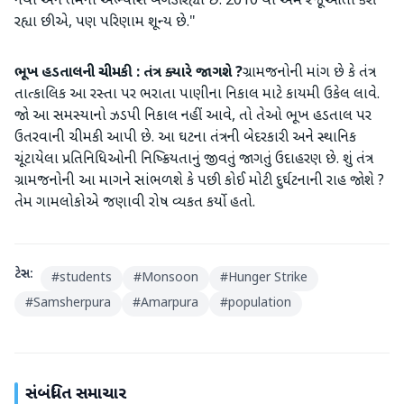
નથી અને તેમનો અભ્યાસ બગડી રહ્યો છે. 2010 થી અમે રજૂઆતો કરી
રહ્યા છીએ, પણ પરિણામ શૂન્ય છે."
​ભૂખ હડતાલની ચીમકી : તંત્ર ક્યારે જાગશે ?​
ગ્રામજનોની માંગ છે કે તંત્ર
તાત્કાલિક આ રસ્તા પર ભરાતા પાણીના નિકાલ માટે કાયમી ઉકેલ લાવે.
જો આ સમસ્યાનો ઝડપી નિકાલ નહીં આવે, તો તેઓ ભૂખ હડતાલ પર
ઉતરવાની ચીમકી આપી છે. આ ઘટના તંત્રની બેદરકારી અને સ્થાનિક
ચૂંટાયેલા પ્રતિનિધિઓની નિષ્ક્રિયતાનું જીવતું જાગતું ઉદાહરણ છે. શું તંત્ર
ગ્રામજનોની આ માગને સાંભળશે કે પછી કોઈ મોટી દુર્ઘટનાની રાહ જોશે ?
તેમ ગામલોકોએ જણાવી રોષ વ્યકત કર્યો હતો.
ટેગ્સ:
#
students
#
Monsoon
#
Hunger Strike
#
Samsherpura
#
Amarpura
#
population
સંબંધિત સમાચાર