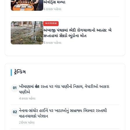
એવોર્ડ્સ મળ્યા
4 કલાક પહેલા
બનાસકાંઠા
અંબાજી પંથકમાં ભેદી રોગચાળાનો આતંક: બે
સપ્તાહમાં સેંકડો ભૂંડોના મોત
4 કલાક પહેલા
ટ્રેન્ડિંગ
ખીમાણામાં જાહેર રસ્તા પર ગંદા પાણીનો નિકાલ, વેપારીઓ આકરા
01
પાણીએ
4 કલાક પહેલા
નેનાવા-સાંચોર હાઈવે પર ખાડાઓનું સામ્રાજ્ય બિસ્માર રસ્તાથી
02
વાહનચાલકો પરેશાન
2 દિવસ પહેલા