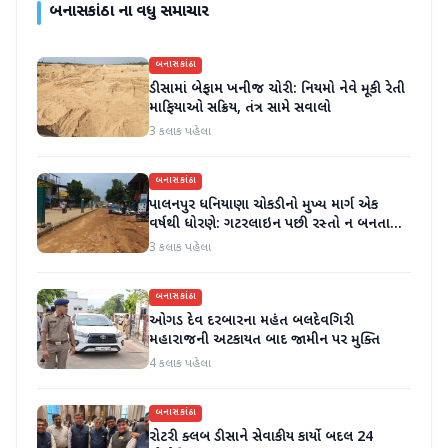
બનાસકાંઠા
ના વધુ સમાચાર
બનાસકાંઠા
ડીસામાં બેફામ ખનીજ ચોરી: નિયમો નેવે મૂકી રેતી
માફિયાઓ સક્રિય, તંત્ર સામે સવાલો
3 કલાક પહેલા
બનાસકાંઠા
પાલનપુર ધનિયાણા ચોકડીનો મુખ્ય માર્ગ એક
વર્ષથી ધોરણે: ગટરલાઇન પછી રસ્તો ન બનતા
હાલાકી
3 કલાક પહેલા
બનાસકાંઠા
ઓગડ દેવ દરબારના મહંત બલદેવગિરી
મહારાજની અટકાયત બાદ જામીન પર મુક્તિ
4 કલાક પહેલા
બનાસકાંઠા
રોટરી ક્લબ ડીસાને સેવાકીય કાર્યો બદલ 24