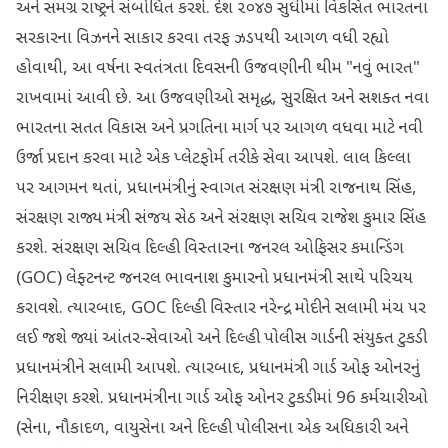
અને સમગ્ર રાષ્ટ્રને સંબોધિત કરશે. દેશ ૨૦૪૭ સુધીમાં વિકસિત ભારતના
સરકારના વિઝનને સાકાર કરવા તરફ ઝડપથી આગળ વધી રહ્યો
હોવાથી, આ વર્ષના સ્વતંત્રતા દિવસની ઉજવણીની થીમ "નવું ભારત"
રાખવામાં આવી છે. આ ઉજવણીઓ સમૃદ્ધ, સુરક્ષિત અને સશક્ત નવા
ભારતના સતત વિકાસ અને પ્રગતિના માર્ગ પર આગળ વધવા માટે નવી
ઉર્જા પ્રદાન કરવા માટે એક પ્લેટફોર્મ તરીકે સેવા આપશે. લાલ કિલ્લા
પર આગમન થતાં, પ્રધાનમંત્રીનું સ્વાગત સંરક્ષણ મંત્રી રાજનાથ સિંહ,
સંરક્ષણ રાજ્ય મંત્રી સંજય સેઠ અને સંરક્ષણ સચિવ રાજેશ કુમાર સિંહ
કરશે. સંરક્ષણ સચિવ દિલ્હી વિસ્તારના જનરલ ઓફિસર કમાન્ડિંગ
(GOC) લેફ્ટનન્ટ જનરલ ભાવનાશ કુમારનો પ્રધાનમંત્રી સાથે પરિચય
કરાવશે. ત્યારબાદ, GOC દિલ્હી વિસ્તાર નરેન્દ્ર મોદીને સલામી મંચ પર
લઈ જશે જ્યાં આંતર-સેવાઓ અને દિલ્હી પોલીસ ગાર્ડની સંયુક્ત ટુકડી
પ્રધાનમંત્રીને સલામી આપશે. ત્યારબાદ, પ્રધાનમંત્રી ગાર્ડ ઓફ ઓનરનું
નિરીક્ષણ કરશે. પ્રધાનમંત્રીના ગાર્ડ ઓફ ઓનર ટુકડીમાં 96 કર્મચારીઓ
(સેના, નૌકાદળ, વાયુસેના અને દિલ્હી પોલીસના એક અધિકારી અને