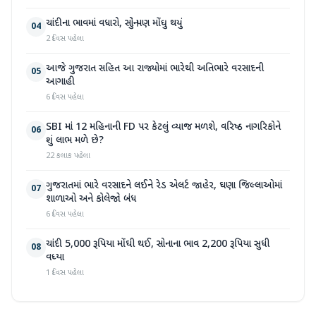
ચાંદીના ભાવમાં વધારો, સોનું પણ મોંઘુ થયું
04
2 દિવસ પહેલા
આજે ગુજરાત સહિત આ રાજ્યોમાં ભારેથી અતિભારે વરસાદની
05
આગાહી
6 દિવસ પહેલા
SBI માં 12 મહિનાની FD પર કેટલું વ્યાજ મળશે, વરિષ્ઠ નાગરિકોને
06
શું લાભ મળે છે?
22 કલાક પહેલા
ગુજરાતમાં ભારે વરસાદને લઈને રેડ એલર્ટ જાહેર, ઘણા જિલ્લાઓમાં
07
શાળાઓ અને કોલેજો બંધ
6 દિવસ પહેલા
ચાંદી 5,000 રૂપિયા મોંઘી થઈ, સોનાના ભાવ 2,200 રૂપિયા સુધી
08
વધ્યા
1 દિવસ પહેલા