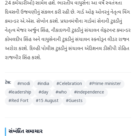
24 કર્મચારીઓ) સામેલ હશે. ભારતીય વાયુસેના આ વર્ષે સ્વતંત્રતા
દિવસની ઉજવણીનું સંકલન કરી રહી છે. ગાર્ડ ઓફ ઓનરનું નેતૃત્વ વિંગ
કમાન્ડર એ.એસ. સેખોન કરશે. પ્રધાનમંત્રીના ગાર્ડમાં સેનાની ટુકડીનું
નેતૃત્વ મેજર અર્જુન સિંહ, નૌકાદળની ટુકડીનું સંચાલન લેફ્ટનન્ટ કમાન્ડર
કોમલદીપ સિંહ અને વાયુસેનાની ટુકડીનું સંચાલન સ્ક્વોડ્રન લીડર રાજન
અરોરા કરશે. દિલ્હી પોલીસ ટુકડીનું સંચાલન એડિશનલ ડીસીપી રોહિત
રાજબીર સિંહ કરશે.
ટેગ્સ:
#
modi
#
india
#
Celebration
#
Prime minister
#
leadership
#
day
#
who
#
independence
#
Red Fort
#
15 August
#
Guests
સંબંધિત સમાચાર