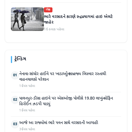
રાષ્ટ્રીય
ભારે વરસાદને કારણે રુદ્રપ્રયાગમાં હાઇ એલર્ટ
જાહેર
16 કલાક પહેલા
ટ્રેન્ડિંગ
નેનાવા-સાંચોર હાઈવે પર ખાડાઓનું સામ્રાજ્ય બિસ્માર રસ્તાથી
01
વાહનચાલકો પરેશાન
1 દિવસ પહેલા
પાલનપુર-ડીસા હાઇવે પર એસઓજી પોલીસે 19.80 લાખનું મોર્ફિન
02
હિરોઈન ઝડપી પાડ્યું
1 દિવસ પહેલા
આજે આ રાજ્યોમાં ભારે પવન સાથે વરસાદની આગાહી
03
3 દિવસ પહેલા