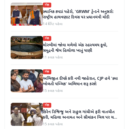
રાષ્ટ્રીય
સ્થાનિક કપડાં પહેરો, 'GRWM' ટ્રેન્ડને અનુસરો:
રાષ્ટ્રીય હાથવણાટ દિવસ પર પ્રધાનમંત્રી મોદી
14 મિનિટ પહેલા
રાષ્ટ્રીય
મોરબીમાં જોવા મળેલો એક રહસ્યમય કૂવો,
સમુદ્રની જેમ હિલોળા ખાતું પાણી
11 કલાક પહેલા
રાષ્ટ્રીય
અભિજીત દીપકે કરી નવી જાહેરાત, CJP હવે 'ક્યા
બોલતી પબ્લિક' અભિયાન શરૂ કરશે
15 કલાક પહેલા
રાષ્ટ્રીય
કિરેન રિજિજુ અને રાહુલ ગાંધીએ ફરી વાતચીત
કરી, મહિલા અનામત અને સીમાંકન બિલ પર ચર્ચા
કરી
15 કલાક પહેલા