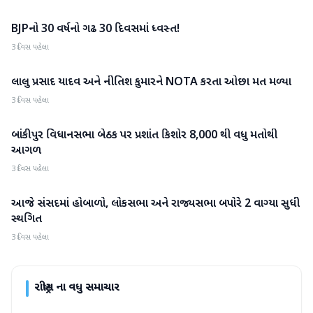
BJPનો 30 વર્ષનો ગઢ 30 દિવસમાં ધ્વસ્ત!
રાષ્ટ્રીય
3 દિવસ પહેલા
લાલુ પ્રસાદ યાદવ અને નીતિશ કુમારને NOTA કરતા ઓછા મત મળ્યા
રાષ્ટ્રીય
3 દિવસ પહેલા
બાંકીપુર વિધાનસભા બેઠક પર પ્રશાંત કિશોર 8,000 થી વધુ મતોથી
રાષ્ટ્રીય
આગળ
3 દિવસ પહેલા
આજે સંસદમાં હોબાળો, લોકસભા અને રાજ્યસભા બપોરે 2 વાગ્યા સુધી
રાષ્ટ્રીય
સ્થગિત
3 દિવસ પહેલા
રાષ્ટ્રીય
ના વધુ સમાચાર