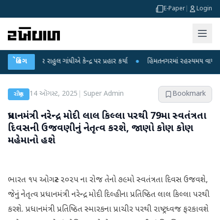
E-Paper
|
Login
પર રાહુલ ગાંધીએ કેન્દ્ર પર પ્રહાર કર્યા
બ્રેકિંગ
●
હિંમતનગરમાં રહસ્યમય વાયરસ કે ચાંદીપ
14 ઑગસ્ટ, 2025
|
Super Admin
Bookmark
રાષ્ટ્રીય
પ્રધાનમંત્રી નરેન્દ્ર મોદી લાલ કિલ્લા પરથી 79મા સ્વતંત્રતા
દિવસની ઉજવણીનું નેતૃત્વ કરશે, જાણો કોણ કોણ
મહેમાનો હશે
ભારત ૧૫ ઓગસ્ટ ૨૦૨૫ ના રોજ તેનો ૭૯મો સ્વતંત્રતા દિવસ ઉજવશે,
જેનું નેતૃત્વ પ્રધાનમંત્રી નરેન્દ્ર મોદી દિલ્હીના પ્રતિષ્ઠિત લાલ કિલ્લા પરથી
કરશે. પ્રધાનમંત્રી પ્રતિષ્ઠિત સ્મારકના પ્રાચીર પરથી રાષ્ટ્રધ્વજ ફરકાવશે