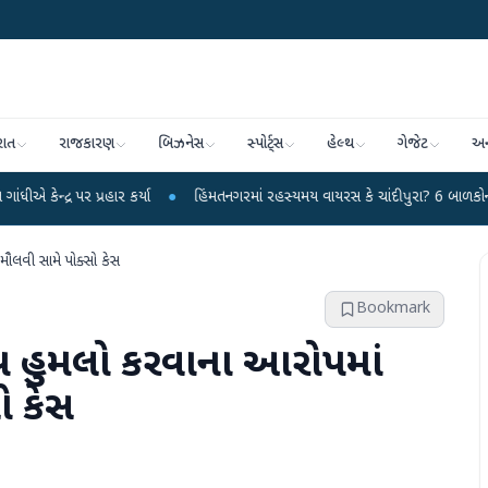
રાત
રાજકારણ
બિઝનેસ
સ્પોર્ટ્સ
હેલ્થ
ગેજેટ
અન
રહાર કર્યા
●
હિંમતનગરમાં રહસ્યમય વાયરસ કે ચાંદીપુરા? 6 બાળકોના મોતથી ફફડાટ
ૌલવી સામે પોક્સો કેસ
Bookmark
ય હુમલો કરવાના આરોપમાં
ો કેસ