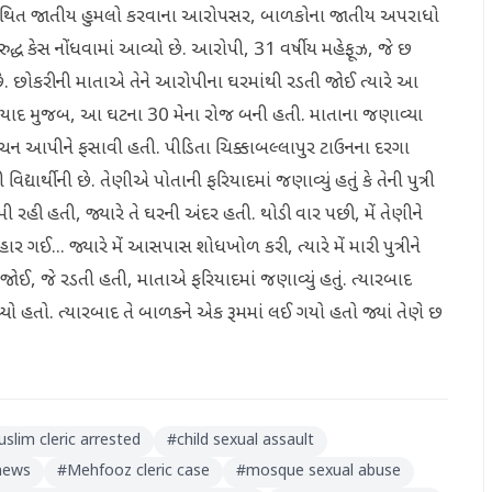
 પર કથિત જાતીય હુમલો કરવાના આરોપસર, બાળકોના જાતીય અપરાધો
્ધ કેસ નોંધવામાં આવ્યો છે. આરોપી, 31 વર્ષીય મહેફૂઝ, જે છ
. છોકરીની માતાએ તેને આરોપીના ઘરમાંથી રડતી જોઈ ત્યારે આ
 ફરિયાદ મુજબ, આ ઘટના 30 મેના રોજ બની હતી. માતાના જણાવ્યા
ું વચન આપીને ફસાવી હતી. પીડિતા ચિક્કાબલ્લાપુર ટાઉનના દરગા
દ્યાર્થીની છે. તેણીએ પોતાની ફરિયાદમાં જણાવ્યું હતું કે તેની પુત્રી
 રહી હતી, જ્યારે તે ઘરની અંદર હતી. થોડી વાર પછી, મેં તેણીને
 ગઈ... જ્યારે મેં આસપાસ શોધખોળ કરી, ત્યારે મેં મારી પુત્રીને
ઈ, જે રડતી હતી, માતાએ ફરિયાદમાં જણાવ્યું હતું. ત્યારબાદ
્યો હતો. ત્યારબાદ તે બાળકને એક રૂમમાં લઈ ગયો હતો જ્યાં તેણે છ
slim cleric arrested
#
child sexual assault
 news
#
Mehfooz cleric case
#
mosque sexual abuse