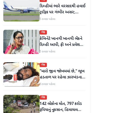
દિલ્હીમાં ભારે વરસાદથી હવાઈ
ટ્રાફિક પર ગંભીર અસર;
ઈન્ડિગોએ મુસાફરો માટે
5 કલાક પહેલા
એડવાઈઝરી જાહેર કરી
રાષ્ટ્રીય
કેબિનેટે ખાનગી ખાનગી બેંકને
દિલ્હી આપી, ફી અને પ્રવેશ
માટે નવા નિયમો વિશે જાણો
5 કલાક પહેલા
રાષ્ટ્રીય
"મારો જીવ જોખમમાં છે," ભૂખ
હડતાળ પર રહેલા ઝારખંડના
વિદ્યાર્થી નેતા દેવેન્દ્ર નાથ
6 કલાક પહેલા
મહતોની તબિયત ખરાબ
રાષ્ટ્રીય
142 લોકોના મોત, 797 કરોડ
રૂપિયાનું નુકસાન, હિમાચલ