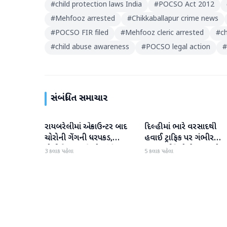
#
child protection laws India
#
POCSO Act 2012
#
Mehfooz arrested
#
Chikkaballapur crime news
#
POCSO FIR filed
#
Mehfooz cleric arrested
#
ch
#
child abuse awareness
#
POCSO legal action
#
સંબંધિત સમાચાર
રાયબરેલીમાં એન્કાઉન્ટર બાદ
દિલ્હીમાં ભારે વરસાદથી
રાષ્ટ્રીય
રાષ્ટ્રીય
ચોરોની ગેંગની ધરપકડ,
હવાઈ ટ્રાફિક પર ગંભીર
પોલીસે 12.4 કિલો ચાંદીના
અસર; ઈન્ડિગોએ મુસાફરો મા
3 કલાક પહેલા
5 કલાક પહેલા
દાગીના જપ્ત કર્યા
એડવાઈઝરી જાહેર કરી