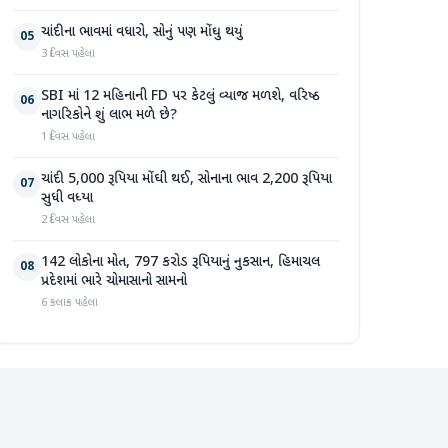
ચાંદીના ભાવમાં વધારો, સોનું પણ મોંઘુ થયું
05
3 દિવસ પહેલા
SBI માં 12 મહિનાની FD પર કેટલું વ્યાજ મળશે, વરિષ્ઠ
06
નાગરિકોને શું લાભ મળે છે?
1 દિવસ પહેલા
ચાંદી 5,000 રૂપિયા મોંઘી થઈ, સોનાના ભાવ 2,200 રૂપિયા
07
સુધી વધ્યા
2 દિવસ પહેલા
142 લોકોના મોત, 797 કરોડ રૂપિયાનું નુકસાન, હિમાચલ
08
પ્રદેશમાં ભારે ચોમાસાનો સામનો
6 કલાક પહેલા