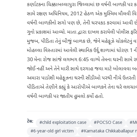
કર્ણાટકના ચિક્કાબલ્લાપુરા જિલ્લામાં છ વર્ષની બાળકી
સામે રક્ષણ અધિનિયમ, 2012 હેઠળ એક મુસ્લિમ મૌલવી વિરુદ
વર્ષની બાળકીનો સગો પણ છે, તેની ધરપકડ કરવામાં આવી છે
ગુનો પ્રકાશમાં આવ્યો. માતા દ્વારા દાખલ કરાયેલી પોલીસ
મુજબ, પીડિતા તેનું બીજું બાળક છે, જેને મહેફૂઝે ચોકલેટન
મોહલ્લા વિસ્તારમાં આવેલી સ્થાનિક ઉર્દૂ શાળામાં ધોરણ 1 ની વિ
30 મેના રોજ સાંજે લગભગ 6:45 વાગ્યે તેમના ઘરની સામે રમી
જોઈ નહીં અને તેને મારી સાથે દરગાહ જવા માટે બોલાવવા બહાર
અમારા પાડોશી મહેફૂઝના ઘરની સીડીઓ પરથી નીચે ઉતરતી જો
પીડિતાએ તેણીને કહ્યું કે આરોપીએ બાળકને તેના ઘરે લલચાવ
વર્ષની બાળકી પર જાતીય હુમલો કર્યો હતો.
ટેગ્સ:
#
child exploitation case
#
POCSO Case
#
Mu
#
6-year-old girl victim
#
Karnataka Chikkaballapur