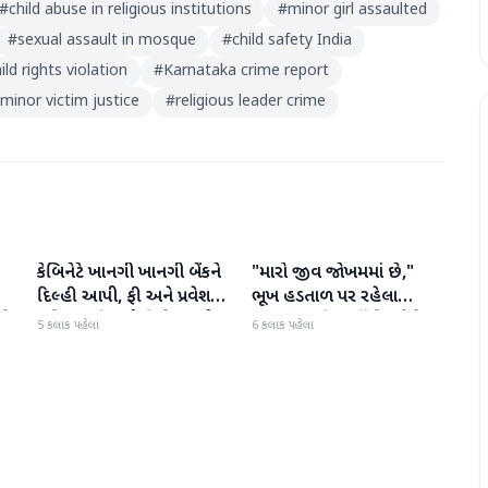
#
child abuse in religious institutions
#
minor girl assaulted
#
sexual assault in mosque
#
child safety India
ild rights violation
#
Karnataka crime report
minor victim justice
#
religious leader crime
કેબિનેટે ખાનગી ખાનગી બેંકને
"મારો જીવ જોખમમાં છે,"
રાષ્ટ્રીય
રાષ્ટ્રીય
દિલ્હી આપી, ફી અને પ્રવેશ
ભૂખ હડતાળ પર રહેલા
ટે
માટે નવા નિયમો વિશે જાણો
ઝારખંડના વિદ્યાર્થી નેતા દેવેન્દ્ર
5 કલાક પહેલા
6 કલાક પહેલા
નાથ મહતોની તબિયત ખરાબ