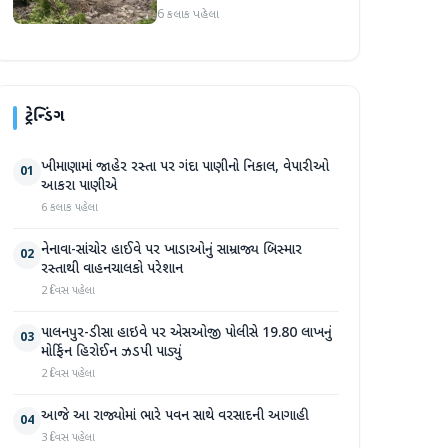
પ્રદેશમાં ભારે ચોમાસાનો સામનો
6 કલાક પહેલા
ટ્રેન્ડિંગ
ખીમાણામાં જાહેર રસ્તા પર ગંદા પાણીનો નિકાલ, વેપારીઓ
01
આકરા પાણીએ
6 કલાક પહેલા
નેનાવા-સાંચોર હાઈવે પર ખાડાઓનું સામ્રાજ્ય બિસ્માર
02
રસ્તાથી વાહનચાલકો પરેશાન
2 દિવસ પહેલા
પાલનપુર-ડીસા હાઇવે પર એસઓજી પોલીસે 19.80 લાખનું
03
મોર્ફિન હિરોઈન ઝડપી પાડ્યું
2 દિવસ પહેલા
આજે આ રાજ્યોમાં ભારે પવન સાથે વરસાદની આગાહી
04
3 દિવસ પહેલા