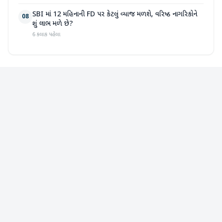
SBI માં 12 મહિનાની FD પર કેટલું વ્યાજ મળશે, વરિષ્ઠ નાગરિકોને
08
શું લાભ મળે છે?
6 કલાક પહેલા