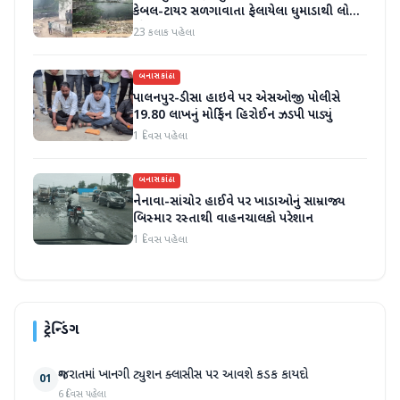
કેબલ-ટાયર સળગાવાતા ફેલાયેલા ધુમાડાથી લોકો
પરેશાન
23 કલાક પહેલા
બનાસકાંઠા
પાલનપુર-ડીસા હાઇવે પર એસઓજી પોલીસે
19.80 લાખનું મોર્ફિન હિરોઈન ઝડપી પાડ્યું
1 દિવસ પહેલા
બનાસકાંઠા
નેનાવા-સાંચોર હાઈવે પર ખાડાઓનું સામ્રાજ્ય
બિસ્માર રસ્તાથી વાહનચાલકો પરેશાન
1 દિવસ પહેલા
ટ્રેન્ડિંગ
ગુજરાતમાં ખાનગી ટ્યુશન ક્લાસીસ પર આવશે કડક કાયદો
01
6 દિવસ પહેલા