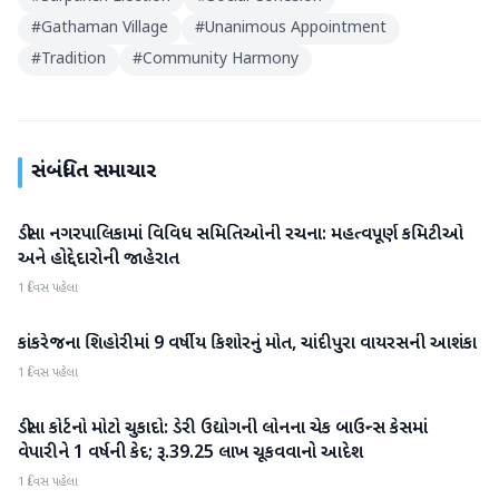
#
Gathaman Village
#
Unanimous Appointment
#
Tradition
#
Community Harmony
સંબંધિત સમાચાર
ડીસા નગરપાલિકામાં વિવિધ સમિતિઓની રચના: મહત્વપૂર્ણ કમિટીઓ
બનાસકાંઠા
અને હોદ્દેદારોની જાહેરાત
1 દિવસ પહેલા
કાંકરેજના શિહોરીમાં 9 વર્ષીય કિશોરનું મોત, ચાંદીપુરા વાયરસની આશંકા
બનાસકાંઠા
1 દિવસ પહેલા
ડીસા કોર્ટનો મોટો ચુકાદો: ડેરી ઉદ્યોગની લોનના ચેક બાઉન્સ કેસમાં
બનાસકાંઠા
વેપારીને 1 વર્ષની કેદ; રૂ.39.25 લાખ ચૂકવવાનો આદેશ
1 દિવસ પહેલા