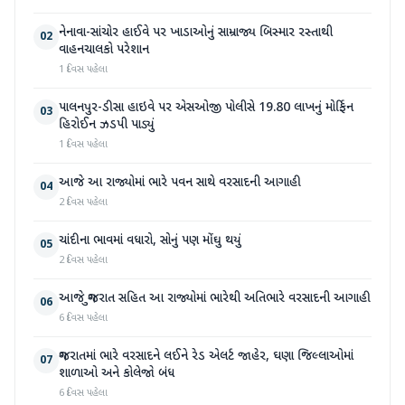
નેનાવા-સાંચોર હાઈવે પર ખાડાઓનું સામ્રાજ્ય બિસ્માર રસ્તાથી
02
વાહનચાલકો પરેશાન
1 દિવસ પહેલા
પાલનપુર-ડીસા હાઇવે પર એસઓજી પોલીસે 19.80 લાખનું મોર્ફિન
03
હિરોઈન ઝડપી પાડ્યું
1 દિવસ પહેલા
આજે આ રાજ્યોમાં ભારે પવન સાથે વરસાદની આગાહી
04
2 દિવસ પહેલા
ચાંદીના ભાવમાં વધારો, સોનું પણ મોંઘુ થયું
05
2 દિવસ પહેલા
આજે ગુજરાત સહિત આ રાજ્યોમાં ભારેથી અતિભારે વરસાદની આગાહી
06
6 દિવસ પહેલા
ગુજરાતમાં ભારે વરસાદને લઈને રેડ એલર્ટ જાહેર, ઘણા જિલ્લાઓમાં
07
શાળાઓ અને કોલેજો બંધ
6 દિવસ પહેલા