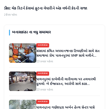
ડીસા: ચેક રિટર્ન કેસમાં ફ્રૂટના વેપારીને એક વર્ષની કેદની સજા
બનાસકાંઠા
2 દિવસ પહેલા
બનાસકાંઠા
ના વધુ સમાચાર
બનાસકાંઠા
સંસદમાં કથિત અપમાનજનક ટિપ્પણીઓ સામે સંત
સમાજમાં રોષ: પાલનપુરમાં VHP સાથે મળીને
અધિક કલેક્ટરને આવેદનપત્ર આપ્યું
23 કલાક પહેલા
બનાસકાંઠા
પાલનપુરમાં દાબેલીની લારીવાળા પર તલવારથી
હુમલો: બે ઈજાગ્રસ્ત, આરોપી સામે કડક
કાર્યવાહીની માંગ
23 કલાક પહેલા
બનાસકાંઠા
પાલનપુરના ગણેશપુરા અર્બન હેલ્થ સેન્ટર પાસે