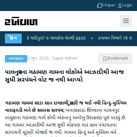
E-Paper
|
Login
વાયરસ કે ચાંદીપુરા? 6 બાળકોના મોતથી ફફડાટ
બ્રેકિંગ
●
હવામાન વિભાગે 18 રાજ્યો માટે ભ
5 જૂન, 2025
|
Super Admin
Bookmark
બનાસકાંઠા
પાલનપુરના ગઠામણ ગામના લોકોએ આઝાદીથી આજ
સુધી સરપંચને વોટ જ નથી આપ્યો
ગઠામણ ગામમાં સાડા સાત દાયકાથી ચૂંટણી જ થઈ નથી
હિન્દુ-મુસ્લિમ
વારાફરતી બને છે સમરસ સરપંચ;
બનાસકાંઠા જિલ્લાના પાલનપુર
તાલુકાના ગઠામણ ગામે કોમી એકતાનું અનોખુ ઉદાહરણ પૂરું પાડ્યું છે.
આ ગામમાં આઝાદીથી આજ સુધી એકપણ વાર ગ્રામ પંચાયતના
સરપંચની ચૂંટણી યોજાઈ જ નથી. ગામમાં હિન્દુ અને મુસ્લિમ બંને