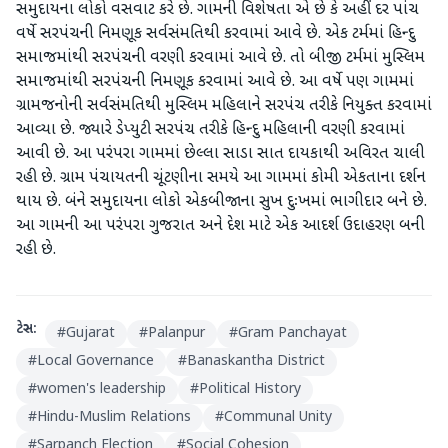
સમુદાયના લોકો વસવાટ કરે છે. ગામની વિશેષતા એ છે કે અહીં દર પાંચ
વર્ષે સરપંચની નિમણૂક સર્વસંમતિથી કરવામાં આવે છે. એક ટર્મમાં હિન્દુ
સમાજમાંથી સરપંચની વરણી કરવામાં આવે છે. તો બીજી ટર્મમાં મુસ્લિમ
સમાજમાંથી સરપંચની નિમણૂક કરવામાં આવે છે. આ વર્ષે પણ ગામમાં
ગ્રામજનોની સર્વસંમતિથી મુસ્લિમ મહિલાને સરપંચ તરીકે નિયુક્ત કરવામાં
આવ્યા છે. જ્યારે ડેપ્યુટી સરપંચ તરીકે હિન્દુ મહિલાની વરણી કરવામાં
આવી છે. આ પરંપરા ગામમાં છેલ્લા સાડા સાત દાયકાથી અવિરત ચાલી
રહી છે. ગ્રામ પંચાયતની ચૂંટણીના સમયે આ ગામમાં કોમી એકતાના દર્શન
થાય છે. બંને સમુદાયના લોકો એકબીજાના સુખ દુઃખમાં ભાગીદાર બને છે.
આ ગામની આ પરંપરા ગુજરાત અને દેશ માટે એક આદર્શ ઉદાહરણ બની
રહી છે.
ટેગ્સ:
#
Gujarat
#
Palanpur
#
Gram Panchayat
#
Local Governance
#
Banaskantha District
#
women's leadership
#
Political History
#
Hindu-Muslim Relations
#
Communal Unity
#
Sarpanch Election
#
Social Cohesion