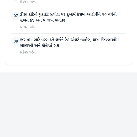
6 દિવસ પહેલા
ડીસા કોર્ટનો ચુકાદો: સગીરા પર દુષ્કર્મ કેસમાં આરોપીને ૨૦ વર્ષની
07
સખત કેદ અને ૫ લાખ વળતર
6 દિવસ પહેલા
ગુજરાતમાં ભારે વરસાદને લઈને રેડ એલર્ટ જાહેર, ઘણા જિલ્લાઓમાં
08
શાળાઓ અને કોલેજો બંધ
6 દિવસ પહેલા