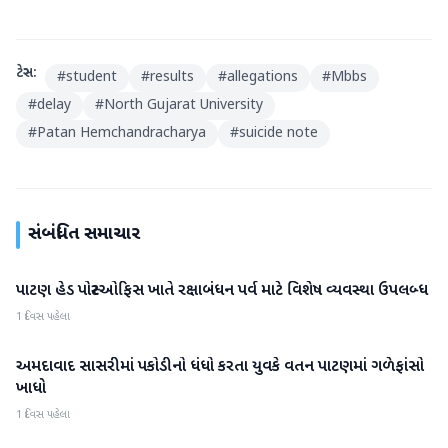
ટેગ્સ:
#
student
#
results
#
allegations
#
Mbbs
#
delay
#
North Gujarat University
#
Patan Hemchandracharya
#
suicide note
સંબંધિત સમાચાર
પાટણ હેડ પોસ્ટઓફિસ ખાતે રક્ષાબંધન પર્વ માટે વિશેષ વ્યવસ્થા ઉપલબ્ધ
પાટણ
1 દિવસ પહેલા
અમદાવાદ સાસરીમાં પકોડીનો ધંધો કરતા યુવકે વતન પાટણમાં ગળેફાંસો
પાટણ
ખાધો
1 દિવસ પહેલા