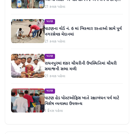
માનવતા મહેકી
21 કલાક પહેલા
પાટણ
પાટણના વોર્ડ નં. 6 માં બિસ્માર રસ્તાઓ સામે પૂર્વ
નગરસેવક મેદાનમાં
21 કલાક પહેલા
પાટણ
રાધનપુરમાં શંકર ચૌધરીની ઉપસ્થિતિમાં ચૌધરી
સમાજની સભા મળી
21 કલાક પહેલા
પાટણ
પાટણ હેડ પોસ્ટઓફિસ ખાતે રક્ષાબંધન પર્વ માટે
વિશેષ વ્યવસ્થા ઉપલબ્ધ
1 દિવસ પહેલા