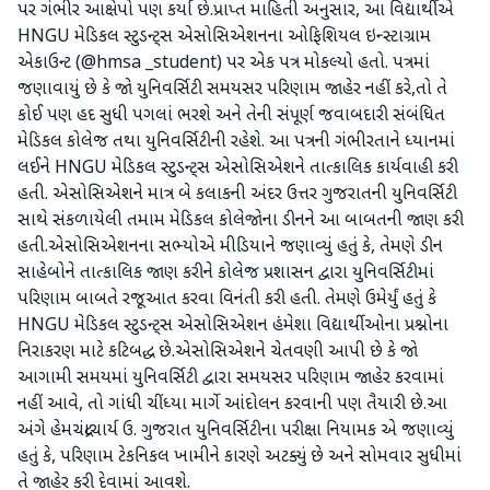
પર ગંભીર આક્ષેપો પણ કર્યા છે.પ્રાપ્ત માહિતી અનુસાર, આ વિદ્યાર્થીએ
HNGU મેડિકલ સ્ટુડન્ટ્સ એસોસિએશનના ઓફિશિયલ ઇન્સ્ટાગ્રામ
એકાઉન્ટ (@hmsa _student) પર એક પત્ર મોકલ્યો હતો. પત્રમાં
જણાવાયું છે કે જો યુનિવર્સિટી સમયસર પરિણામ જાહેર નહીં કરે,તો તે
કોઈ પણ હદ સુધી પગલાં ભરશે અને તેની સંપૂર્ણ જવાબદારી સંબંધિત
મેડિકલ કોલેજ તથા યુનિવર્સિટીની રહેશે. આ પત્રની ગંભીરતાને ધ્યાનમાં
લઈને HNGU મેડિકલ સ્ટુડન્ટ્સ એસોસિએશને તાત્કાલિક કાર્યવાહી કરી
હતી. એસોસિએશને માત્ર બે કલાકની અંદર ઉત્તર ગુજરાતની યુનિવર્સિટી
સાથે સંકળાયેલી તમામ મેડિકલ કોલેજોના ડીનને આ બાબતની જાણ કરી
હતી.એસોસિએશનના સભ્યોએ મીડિયાને જણાવ્યું હતું કે, તેમણે ડીન
સાહેબોને તાત્કાલિક જાણ કરીને કોલેજ પ્રશાસન દ્વારા યુનિવર્સિટીમાં
પરિણામ બાબતે રજૂઆત કરવા વિનંતી કરી હતી. તેમણે ઉમેર્યું હતું કે
HNGU મેડિકલ સ્ટુડન્ટ્સ એસોસિએશન હંમેશા વિદ્યાર્થીઓના પ્રશ્નોના
નિરાકરણ માટે કટિબદ્ધ છે.એસોસિએશને ચેતવણી આપી છે કે જો
આગામી સમયમાં યુનિવર્સિટી દ્વારા સમયસર પરિણામ જાહેર કરવામાં
નહીં આવે, તો ગાંધી ચીંધ્યા માર્ગે આંદોલન કરવાની પણ તૈયારી છે.આ
અંગે હેમચંદ્રાચાર્ય ઉ. ગુજરાત યુનિવર્સિટીના પરીક્ષા નિયામક એ જણાવ્યું
હતું કે, પરિણામ ટેકનિકલ ખામીને કારણે અટક્યું છે અને સોમવાર સુધીમાં
તે જાહેર કરી દેવામાં આવશે.