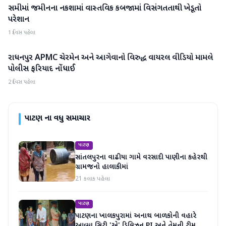
સમીમાં જમીનના નકશામાં વાસ્તવિક કબજામાં વિસંગતતાથી ખેડૂતો
પાટણ
પરેશાન
1 દિવસ પહેલા
રાધનપુર APMC ચેરમેન અને આગેવાનો વિરુદ્ધ વાયરલ વીડિયો મામલે
પાટણ
પોલીસ ફરિયાદ નોંધાઈ
2 દિવસ પહેલા
પાટણ
ના વધુ સમાચાર
પાટણ
સાંતલપુરના વાઢીયા ગામે વરસાદી પાણીના કહેરથી
ગ્રામજનો હાલાકીમાં
21 કલાક પહેલા
પાટણ
પાટણના ખાલકપુરામાં અનાથ બાળકોની વહારે
આવ્યા સિટી 'એ' ડિવિઝન PI અને તેમની ટીમ,