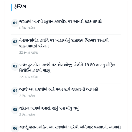
ટ્રેન્ડિંગ
ગુજરાતમાં ખાનગી ટ્યુશન ક્લાસીસ પર આવશે કડક કાયદો
01
6 દિવસ પહેલા
નેનાવા-સાંચોર હાઈવે પર ખાડાઓનું સામ્રાજ્ય બિસ્માર રસ્તાથી
02
વાહનચાલકો પરેશાન
22 કલાક પહેલા
પાલનપુર-ડીસા હાઇવે પર એસઓજી પોલીસે 19.80 લાખનું મોર્ફિન
03
હિરોઈન ઝડપી પાડ્યું
22 કલાક પહેલા
આજે આ રાજ્યોમાં ભારે પવન સાથે વરસાદની આગાહી
04
2 દિવસ પહેલા
ચાંદીના ભાવમાં વધારો, સોનું પણ મોંઘુ થયું
05
2 દિવસ પહેલા
આજે ગુજરાત સહિત આ રાજ્યોમાં ભારેથી અતિભારે વરસાદની આગાહી
06