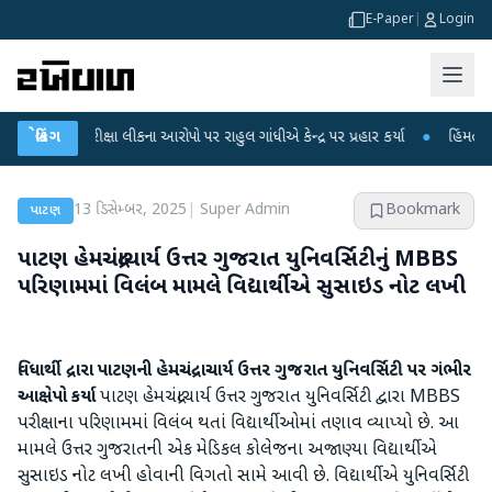
E-Paper
|
Login
T પરીક્ષા લીકના આરોપો પર રાહુલ ગાંધીએ કેન્દ્ર પર પ્રહાર કર્યા
બ્રેકિંગ
●
હિંમતનગરમાં રહસ
13 ડિસેમ્બર, 2025
|
Super Admin
Bookmark
પાટણ
પાટણ હેમચંદ્રાચાર્ય ઉત્તર ગુજરાત યુનિવર્સિટીનું MBBS
પરિણામમાં વિલંબ મામલે વિદ્યાર્થીએ સુસાઇડ નોટ લખી
વિધાર્થી દ્રારા પાટણની હેમચંદ્રાચાર્ય ઉત્તર ગુજરાત યુનિવર્સિટી પર ગંભીર
આક્ષેપો કર્યા
પાટણ હેમચંદ્રાચાર્ય ઉત્તર ગુજરાત યુનિવર્સિટી દ્વારા MBBS
પરીક્ષાના પરિણામમાં વિલંબ થતાં વિદ્યાર્થીઓમાં તણાવ વ્યાપ્યો છે. આ
મામલે ઉત્તર ગુજરાતની એક મેડિકલ કોલેજના અજાણ્યા વિદ્યાર્થીએ
સુસાઇડ નોટ લખી હોવાની વિગતો સામે આવી છે. વિદ્યાર્થીએ યુનિવર્સિટી