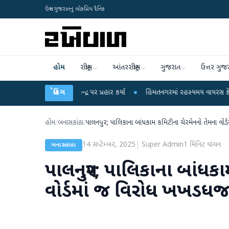
ઉત્તર ગુજરાતનું લોકપ્રિય દૈનિક
હોમ
રાષ્ટ્રીય
આંતરરાષ્ટ્રીય
ગુજરાત
ઉત્તર ગુજ
 ગાંધીએ કેન્દ્ર પર પ્રહાર કર્યા
બ્રેકિંગ
●
હિંમતનગરમાં રહસ્યમય વાયરસ કે ચાંદીપુરા? 6 બ
હોમ
/
બનાસકાંઠા
/
પાલનપુર; પાલિકાના બાંધકામ કમિટીના ચેરમેનનો તેમના વો
14 સપ્ટેમ્બર, 2025
|
Super Admin
1
મિનિટ વાંચન
બનાસકાંઠા
પાલનપુર; પાલિકાના બાંધકા
વોર્ડમાં જ વિરોધ ખખડધજ 