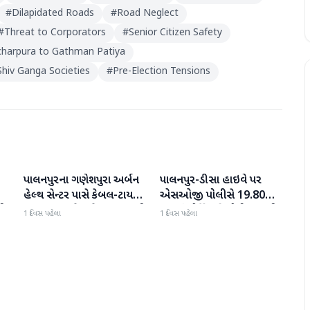
#
Dilapidated Roads
#
Road Neglect
#
Threat to Corporators
#
Senior Citizen Safety
harpura to Gathman Patiya
Shiv Ganga Societies
#
Pre-Election Tensions
પાલનપુરના ગણેશપુરા અર્બન
પાલનપુર-ડીસા હાઇવે પર
બનાસકાંઠા
બનાસકાંઠા
હેલ્થ સેન્ટર પાસે કેબલ-ટાયર
એસઓજી પોલીસે 19.80
પી
સળગાવાતા ફેલાયેલા ધુમાડાથી
લાખનું મોર્ફિન હિરોઈન ઝડપી
1 દિવસ પહેલા
1 દિવસ પહેલા
લોકો પરેશાન
પાડ્યું