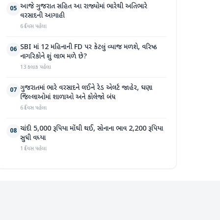
આજે ગુજરાત સહિત આ રાજ્યોમાં ભારેથી અતિભારે
05
વરસાદની આગાહી
6 દિવસ પહેલા
SBI માં 12 મહિનાની FD પર કેટલું વ્યાજ મળશે, વરિષ્ઠ
06
નાગરિકોને શું લાભ મળે છે?
13 કલાક પહેલા
ગુજરાતમાં ભારે વરસાદને લઈને રેડ એલર્ટ જાહેર, ઘણા
07
જિલ્લાઓમાં શાળાઓ અને કોલેજો બંધ
6 દિવસ પહેલા
ચાંદી 5,000 રૂપિયા મોંઘી થઈ, સોનાના ભાવ 2,200 રૂપિયા
08
સુધી વધ્યા
1 દિવસ પહેલા