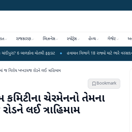
રાત
રાજકારણ
બિઝનેસ
સ્પોર્ટ્સ
હેલ્થ
ગેજેટ
અન
ાળકોના મોતથી ફફડાટ
●
હવામાન વિભાગે 18 રાજ્યો માટે ભારે વરસાદની ચેતવણી જારી
ર્ડમાં જ વિરોધ ખખડધજ રોડને લઈ ત્રાહિમામ
Bookmark
મ કમિટીના ચેરમેનનો તેમના
રોડને લઈ ત્રાહિમામ