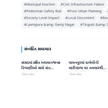
#
Municipal Inaction
#
Civic Infrastructure Failure
#
Pedestrian Safety Risk
#
Poor Urban Planning
#
Society-Level Impact
#
Local Discontent
#
Bec
#
Laxmipura &amp; Ramji Nagar
#
Tirupati &amp; 
સંબંધિત સમાચાર
સંસદમાં કથિત અપમાનજનક
પાલનપુરમાં દાબેલીની
બનાસકાંઠા
બનાસકાંઠા
ટિપ્પણીઓ સામે સંત
લારીવાળા પર તલવારથી
સમાજમાં રોષ: પાલનપુરમાં
હુમલો: બે ઈજાગ્રસ્ત, આરો
1 દિવસ પહેલા
1 દિવસ પહેલા
VHP સાથે મળીને અધિક
સામે કડક કાર્યવાહીની માંગ
કલેક્ટરને આવેદનપત્ર આપ્યું