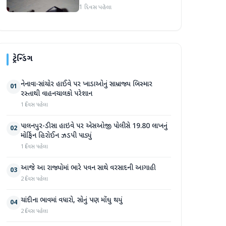
હુમલો: બે ઈજાગ્રસ્ત, આરોપી
1 દિવસ પહેલા
સામે કડક કાર્યવાહીની માંગ
ટ્રેન્ડિંગ
નેનાવા-સાંચોર હાઈવે પર ખાડાઓનું સામ્રાજ્ય બિસ્માર
01
રસ્તાથી વાહનચાલકો પરેશાન
1 દિવસ પહેલા
પાલનપુર-ડીસા હાઇવે પર એસઓજી પોલીસે 19.80 લાખનું
02
મોર્ફિન હિરોઈન ઝડપી પાડ્યું
1 દિવસ પહેલા
આજે આ રાજ્યોમાં ભારે પવન સાથે વરસાદની આગાહી
03
2 દિવસ પહેલા
ચાંદીના ભાવમાં વધારો, સોનું પણ મોંઘુ થયું
04
2 દિવસ પહેલા