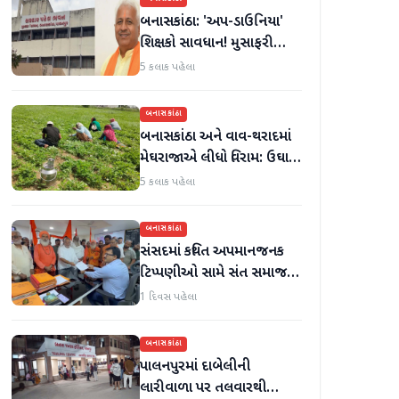
બનાસકાંઠા: 'અપ-ડાઉનિયા'
શિક્ષકો સાવધાન! મુસાફરી
કરતા શિક્ષકો સામે તવાઈ હાથ
5 કલાક પહેલા
ધરાશે
બનાસકાંઠા
બનાસકાંઠા અને વાવ-થરાદમાં
મેઘરાજાએ લીધો વિરામ: ઉઘાડ
નીકળતાં ખેડૂતોમાં આનંદનો
5 કલાક પહેલા
માહોલ
બનાસકાંઠા
સંસદમાં કથિત અપમાનજનક
ટિપ્પણીઓ સામે સંત સમાજમાં
રોષ: પાલનપુરમાં VHP સાથે
1 દિવસ પહેલા
મળીને અધિક કલેક્ટરને
આવેદનપત્ર આપ્યું
બનાસકાંઠા
પાલનપુરમાં દાબેલીની
લારીવાળા પર તલવારથી