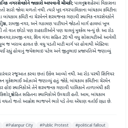
થાનિક નગરસેવકોને જાકારો આપવાની ચીમકી;
પાલનપુર શહેરમાં વિકાસના
સ્તો સારો જોવા મળતો નથી. ત્યારે ખુદ નગરપાલિકાના બાંધકામ કમિટીના
વતા બાંધકામ કમિટી ના ચેરમેનને શરમજનક ગણાવી સ્થાનિક નગરસેવકોને
્મીપુરા, રામજી નગર, અને ગઠામણ પાટીયાને જોડતો માર્ગ હાલમાં ખૂબ
તો વાત છોડો પણ રાહદારીઓને પણ ચાલવું મુશ્કેલ બન્યું છે. આ રોડ
ોલ્ડ, કૈલાશનગર,રામજી નગર, શિવ ગંગા સહિત 20 થી વધુ સોસાયટીઓ આવેલી
ી ખૂબ જ ખરાબ હાલત છે. વધુ પડતી માટી માર્ગ પર હોવાથી એક્ટિવા
ઈ રહ્યું હોવાનું જયેશભાઇ પટેલ અને જીતુભાઇ પ્રજાપતિએ જણાવ્યું
વારંવાર રજૂઆત કરવા છતાં ઉકેલ આવ્યો નથી. આ રોડ પરથી સિનિયર
ઝન મુકેશભાઈ ઓઝાએ જણાવ્યું હતું. જોકે, બાંધકામ કમિટીના ચેરમેન
ગાર હોઇ સ્થાનિકોએ તેને શરમજનક ગણાવી પાલિકાને તાળાબંધી કરી
કિશોર પુરોહિત સહિતના સ્થાનિકોએ ઉચ્ચારી હતી. આમ, બાંધકામ
 વધતો જતો આક્રોશ ભાજપને ભારે પડે તેવા એંધાણ વર્તાઈ રહ્યા છે.
#
Palanpur City
#
Public Protest
#
political fallout