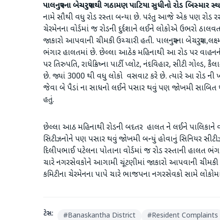
પાલનપુરના બેચરપુરાથી ગઠામણ પાટિયા સુધીનો રોડ બિસ્માર
સ્
નામે સૌથી વધુ રોડ રસ્તા બન્યા છે. પરંતુ આજે એક પણ રોડ ર
ચેરમેનના વોર્ડમાં જ રોડની દુર્દશાને લઈને લોકોએ ઉભરો ઠાલ
જાકારો આપવાની ચીમકી ઉચ્ચારી હતી. પાલનપુરના બેચરપુરા,લક્ષ
ભંગાર હાલતમાં છે. છેલ્લા આઠેક મહિનાથી આ રોડ પર વાહનની 
પર તિરુપતિ, રાધેક્રિષ્ના પાર્ટી પ્લોટ, નંદવિહાર, સીટી ગ
છે. જ્યાં 3000 થી વધુ લોકો વસવાટ કરે છે. ત્યારે આ રોડ ન
જેવા બે પૈડાં ના સાધનો લઈને પસાર થવું પણ જોખમી સાબિત થ
હતું.
છેલ્લા આઠ મહિનાથી રોડની બદતર હાલત ને લઈને પાલિકાને 
સિટીઝનોને પણ પસાર થવું જોખમી બન્યું હોવાનું સિનિયર સીટી
દિલીપભાઈ પટેલના પોતાના વોર્ડમાં જ રોડ રસ્તાની હાલત ભં
ચારે નગરસેવકોને આગામી ચૂંટણીમાં જાકારો આપવાની ચીમકી 
કમિટીના ચેરમેનના પાપે ચારે ભાજપના નગરસેવકો સામે લોકોમાં
ટેગ્સ:
#
Banaskantha District
#
Resident Complaints