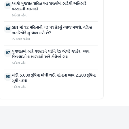
આજે ગુજરાત સહિત આ રાજ્યોમાં ભારેથી અતિભારે
05
વરસાદની આગાહી
6 દિવસ પહેલા
SBI માં 12 મહિનાની FD પર કેટલું વ્યાજ મળશે, વરિષ્ઠ
06
નાગરિકોને શું લાભ મળે છે?
22 કલાક પહેલા
ગુજરાતમાં ભારે વરસાદને લઈને રેડ એલર્ટ જાહેર, ઘણા
07
જિલ્લાઓમાં શાળાઓ અને કોલેજો બંધ
6 દિવસ પહેલા
ચાંદી 5,000 રૂપિયા મોંઘી થઈ, સોનાના ભાવ 2,200 રૂપિયા
08
સુધી વધ્યા
1 દિવસ પહેલા