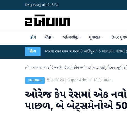
ઉત્તર ગુજરાતનું લોકપ્રિય દૈનિક
હોમ
રાષ્ટ્રીય
આંતરરાષ્ટ્રીય
ગુજરાત
ઉત્તર ગુજ
●
હિંમતનગરમાં રહસ્યમય વાયરસ કે ચાંદીપુરા? 6 બાળકોના મોતથી ફફડાટ
બ્રેકિંગ
●
હવા
હોમ
/
રમતગમત
/
ઓરેન્જ કેપ રેસમાં એક નવો વળાંક આવ્યો, વૈભવ સૂર્યવંશ
15 મે, 2026
|
Super Admin
1
મિનિટ વાંચન
રમતગમત
ઓરેન્જ કેપ રેસમાં એક નવો
પાછળ, બે બેટ્સમેનોએ 50