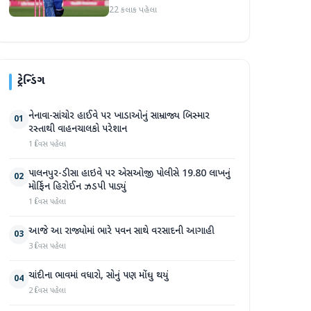
બન્યા પછી જોસ બટલરની
22 કલાક પહેલા
મોટી ભવિષ્યવાણી
ટ્રેન્ડિંગ
નેનાવા-સાંચોર હાઈવે પર ખાડાઓનું સામ્રાજ્ય બિસ્માર
01
રસ્તાથી વાહનચાલકો પરેશાન
1 દિવસ પહેલા
પાલનપુર-ડીસા હાઇવે પર એસઓજી પોલીસે 19.80 લાખનું
02
મોર્ફિન હિરોઈન ઝડપી પાડ્યું
1 દિવસ પહેલા
આજે આ રાજ્યોમાં ભારે પવન સાથે વરસાદની આગાહી
03
3 દિવસ પહેલા
ચાંદીના ભાવમાં વધારો, સોનું પણ મોંઘુ થયું
04
2 દિવસ પહેલા