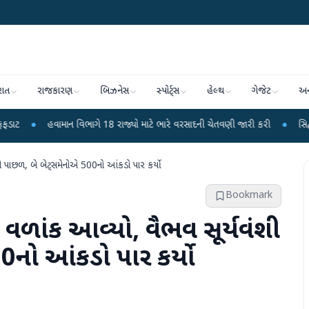
રાત
રાજકારણ
બિઝનેસ
સ્પોર્ટ્સ
હેલ્થ
ગેજેટ
અન
માન વિભાગે 18 રાજ્યો માટે ભારે વરસાદની ચેતવણી જારી કરી
●
સિદ્ધપુરથી બોમ્બ બ
ી પાછળ, બે બેટ્સમેનોએ 500નો આંકડો પાર કર્યો
Bookmark
 વળાંક આવ્યો, વૈભવ સૂર્યવંશી
0નો આંકડો પાર કર્યો