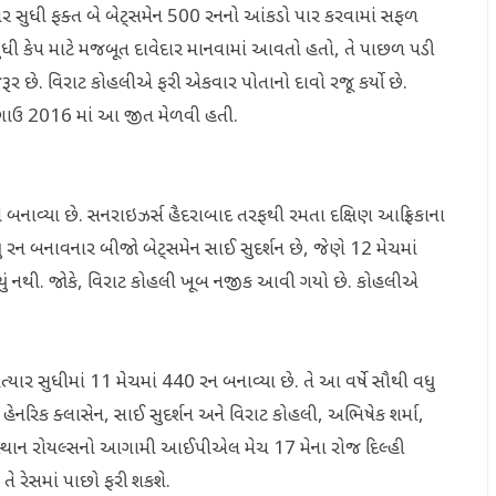
્યાર સુધી ફક્ત બે બેટ્સમેન 500 રનનો આંકડો પાર કરવામાં સફળ
ા સુધી કેપ માટે મજબૂત દાવેદાર માનવામાં આવતો હતો, તે પાછળ પડી
જરૂર છે. વિરાટ કોહલીએ ફરી એકવાર પોતાનો દાવો રજૂ કર્યો છે.
ણે અગાઉ 2016 માં આ જીત મેળવી હતી.
ે બનાવ્યા છે. સનરાઇઝર્સ હૈદરાબાદ તરફથી રમતા દક્ષિણ આફ્રિકાના
રન બનાવનાર બીજો બેટ્સમેન સાઈ સુદર્શન છે, જેણે 12 મેચમાં
્યું નથી. જોકે, વિરાટ કોહલી ખૂબ નજીક આવી ગયો છે. કોહલીએ
યાર સુધીમાં 11 મેચમાં 440 રન બનાવ્યા છે. તે આ વર્ષે સૌથી વધુ
 હેનરિક ક્લાસેન, સાઈ સુદર્શન અને વિરાટ કોહલી, અભિષેક શર્મા,
્થાન રોયલ્સનો આગામી આઈપીએલ મેચ 17 મેના રોજ દિલ્હી
 તે રેસમાં પાછો ફરી શકશે.