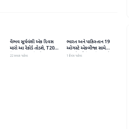
વૈભવ સૂર્યવંશી એક દિવસ
ભારત અને પાકિસ્તાન 19
રમતગમત
રમતગમત
મારો આ રેકોર્ડ તોડશે, T20
ઓગસ્ટે એકબીજા સામે
કિંગ બન્યા પછી જોસ
ટકરાશે, હોકી વર્લ્ડ કપ માટે
22 કલાક પહેલા
1 દિવસ પહેલા
બટલરની મોટી ભવિષ્યવાણી
ટીમની જાહેરાત