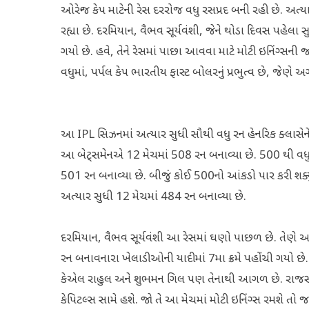
ઓરેન્જ કેપ માટેની રેસ દરરોજ વધુ રસપ્રદ બની રહી છે. અત
રહ્યા છે. દરમિયાન, વૈભવ સૂર્યવંશી, જેને થોડા દિવસ પહેલ
ગયો છે. હવે, તેને રેસમાં પાછા આવવા માટે મોટી ઇનિંગ્સની 
વધુમાં, પર્પલ કેપ ભારતીય ફાસ્ટ બોલરનું પ્રભુત્વ છે, જે
આ IPL સિઝનમાં અત્યાર સુધી સૌથી વધુ રન હેનરિક ક્લાસેન
આ બેટ્સમેનએ 12 મેચમાં 508 રન બનાવ્યા છે. 500 થી વધુ 
501 રન બનાવ્યા છે. બીજું કોઈ 500નો આંકડો પાર કરી શક
અત્યાર સુધી 12 મેચમાં 484 રન બનાવ્યા છે.
દરમિયાન, વૈભવ સૂર્યવંશી આ રેસમાં ઘણો પાછળ છે. તેણે અત્
રન બનાવનારા ખેલાડીઓની યાદીમાં 7મા ક્રમે પહોંચી ગયો છે.
કેએલ રાહુલ અને શુભમન ગિલ પણ તેનાથી આગળ છે. રાજસ
કેપિટલ્સ સામે હશે. જો તે આ મેચમાં મોટી ઇનિંગ્સ રમશે તો જ