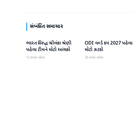
સંબંધિત સમાચાર
ભારત વિરુદ્ધ શ્રીલંકા શ્રેણી
ODI વર્લ્ડ કપ 2027 પહેલા
રમતગમત
રમતગમત
પહેલા ટીમને મોટો આંચકો
મોટો ઝટકો
12 કલાક પહેલા
20 કલાક પહેલા