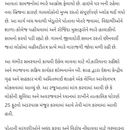
આવતાં ગ્રામજનોમાં ભારે આક્રોશ ફેલાયો છે. હાઇવે પર બની રહેલા
નવા બ્રિજના કારણે ગામલોકોનો મુખ્ય રસ્તો સંપૂર્ણપણે બ્લોક થઈ ગયો
છે. આ માર્ગ બંધ થવાથી ખેડૂતોને પોતાના ખેતરે જવામાં, વિદ્યાર્થીઓને
શાળા-કોલેજ પહોંચવામાં અને રોજિંદા મુસાફરોને ભારે હાલાકીનો
સામનો કરવો પડી રહ્યો છે. ગામનો જીવાદોરી સમાન રસ્તો છીનવાઈ
જતાં લોકોમાં વહીવટીતંત્ર પ્રત્યે ભારે નારાજગી જોવા મળી રહી છે.
આ ગંભીર સમસ્યાનો કાયમી ઉકેલ લાવવા માટે ગોઝારિયાના રહીશો
અને ભાજપના સક્રિય કાર્યકર શોભનાબેન બી. શાહ દ્વારા દેશના કેન્દ્રીય
ગૃહ અને સહકાર મંત્રી અમિતભાઈ શાહને એક લેખિત આવેદનપત્ર
મોકલવામાં આવ્યું છે. આ રજૂઆતમાં માંગ કરવામાં આવી છે કે
લોકોની સુવિધા અને અવરજવરને ધ્યાનમાં રાખીને તાત્કાલિક ધોરણે
25 ફૂટનો અંડરપાસ મંજૂર કરવામાં આવે તેવી માંગ કરવામાં આવી
હતી.
પોતાની માંગણીઓને બુલંદ કરવા અને વિરોધ નોંધાવવા માટે ગુરુવારના