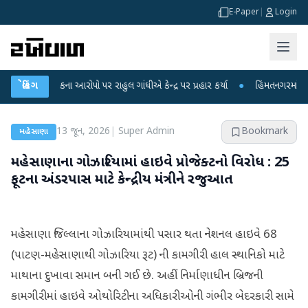
E-Paper
|
Login
ા લીકના આરોપો પર રાહુલ ગાંધીએ કેન્દ્ર પર પ્રહાર કર્યા
બ્રેકિંગ
●
હિંમતનગરમાં રહસ્યમય વા
13 જૂન, 2026
|
Super Admin
Bookmark
મહેસાણા
મહેસાણાના ગોઝારિયામાં હાઇવે પ્રોજેક્ટનો વિરોધ : 25
ફૂટના અંડરપાસ માટે કેન્દ્રીય મંત્રીને રજુઆત
મહેસાણા જિલ્લાના ગોઝારિયામાંથી પસાર થતા નેશનલ હાઇવે 68
(પાટણ-મહેસાણાથી ગોઝારિયા રૂટ) ની કામગીરી હાલ સ્થાનિકો માટે
માથાના દુખાવા સમાન બની ગઈ છે. અહીં નિર્માણાધીન બ્રિજની
કામગીરીમાં હાઇવે ઓથોરિટીના અધિકારીઓની ગંભીર બેદરકારી સામે