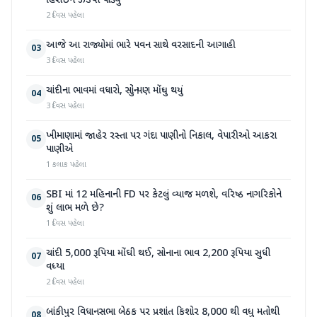
હિરોઈન ઝડપી પાડ્યું
2 દિવસ પહેલા
આજે આ રાજ્યોમાં ભારે પવન સાથે વરસાદની આગાહી
03
3 દિવસ પહેલા
ચાંદીના ભાવમાં વધારો, સોનું પણ મોંઘુ થયું
04
3 દિવસ પહેલા
ખીમાણામાં જાહેર રસ્તા પર ગંદા પાણીનો નિકાલ, વેપારીઓ આકરા
05
પાણીએ
1 કલાક પહેલા
SBI માં 12 મહિનાની FD પર કેટલું વ્યાજ મળશે, વરિષ્ઠ નાગરિકોને
06
શું લાભ મળે છે?
1 દિવસ પહેલા
ચાંદી 5,000 રૂપિયા મોંઘી થઈ, સોનાના ભાવ 2,200 રૂપિયા સુધી
07
વધ્યા
2 દિવસ પહેલા
બાંકીપુર વિધાનસભા બેઠક પર પ્રશાંત કિશોર 8,000 થી વધુ મતોથી
08