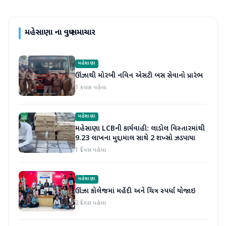
મહેસાણા
ના વધુ સમાચાર
મહેસાણા
ઊંઝાથી મોરબી નવિન એસટી બસ સેવાનો પ્રારંભ
1 કલાક પહેલા
મહેસાણા
મહેસાણા LCBની કાર્યવાહી: લાડોલ વિસ્તારમાંથી
9.23 લાખના મુદ્દામાલ સાથે 2 શખ્સો ઝડપાયા
1 દિવસ પહેલા
મહેસાણા
ઊંઝા કોલેજમાં મહેંદી અને ચિત્ર સ્પર્ધા યોજાઇ
2 દિવસ પહેલા