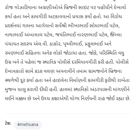
રોજ ગોઝારિયાના અગ્રણીઓએ બ્રિજની સાઇટ પર પહોંચીને દેખાવો
કર્યા હતા અને કામગીરી અટકાવવાનો પ્રયાસ કર્યો હતો. આ વિરોધ
પ્રદર્શનમાં ગામના આગેવાનો સર્વેશ્રી ભીખાભાઈ સોમાભાઈ પટેલ,
નાથાભાઈ અંબાલાલ પટેલ, જયંતિભાઈ નારણભાઈ પટેલ, જિલ્લા
પંચાયત સદસ્ય એલ.વી. ઠાકોર, પૃથ્વીભાઈ, પ્રફુલભાઈ અને
રમણભાઈ સહિતના અનેક લોકો જોડાયા હતા. જોકે, પરિસ્થિતિ વધુ
ઉગ્ર બને તે પહેલાં જ સ્થાનિક પોલીસે દરમિયાનગીરી કરી હતી. પોલીસે
દેખાવકારો સામે કડક વલણ અપનાવીને તમામ ગ્રામજનોને બ્રિજના
સ્થળેથી દૂર કર્યા હતા અને હાઇવેના નિર્માણની કામગીરી ફરીથી રાબેતા
મુજબ ચાલુ કરાવી દીધી હતી. હાલમાં સ્થાનિકો અંડરપાસની માંગણીને
લઈને મક્કમ છે અને ઉચ્ચ કક્ષાએથી યોગ્ય નિર્ણયની રાહ જોઈ રહ્યા છે.
ટેગ્સ:
#
mehsana