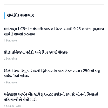
સંબંધિત સમાચાર
મહેસાણા LCBની કાર્યવાહી: લાડોલ વિસ્તારમાંથી 9.23 લાખના મુદ્દામાલ
મહેસાણા
સાથે 2 શખ્સો ઝડપાયા
1 દિવસ પહેલા
ઊંઝા કોલેજમાં મહેંદી અને ચિત્ર સ્પર્ધા યોજાઇ
મહેસાણા
2 દિવસ પહેલા
ઊંઝા વિશ્વ હિંદુ પરિષદની દ્વિદિવસીય પ્રાંત બેઠક સંપન્ન : 250 થી વધુ
મહેસાણા
કાર્યકર્તાઓ જોડાયા
4 દિવસ પહેલા
મહેસાણા અર્બન બેંક સાથે રૂ.૧૦.૮૮ કરોડની ઠગાઈ: લોનની મિલકતો
મહેસાણા
પતિ-પત્નીએ વેચી મારી
1 અઠવાડિયા પહેલા