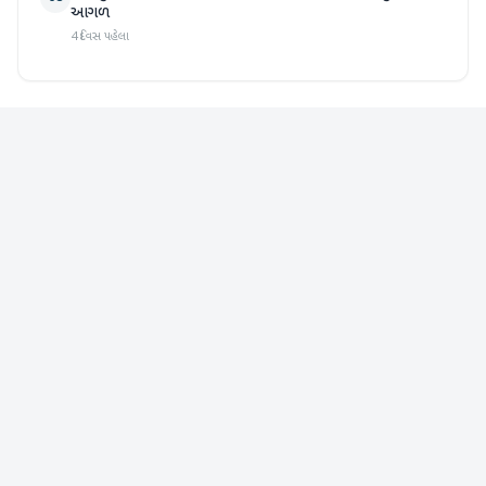
આગળ
4 દિવસ પહેલા