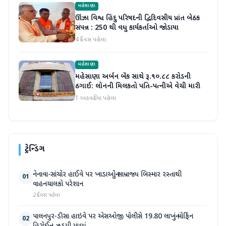
મહેસાણા
ઊંઝા વિશ્વ હિંદુ પરિષદની દ્વિદિવસીય પ્રાંત બેઠક
સંપન્ન : 250 થી વધુ કાર્યકર્તાઓ જોડાયા
4 દિવસ પહેલા
મહેસાણા
મહેસાણા અર્બન બેંક સાથે રૂ.૧૦.૮૮ કરોડની
ઠગાઈ: લોનની મિલકતો પતિ-પત્નીએ વેચી મારી
1 અઠવાડિયા પહેલા
ટ્રેન્ડિંગ
નેનાવા-સાંચોર હાઈવે પર ખાડાઓનું સામ્રાજ્ય બિસ્માર રસ્તાથી
01
વાહનચાલકો પરેશાન
2 દિવસ પહેલા
પાલનપુર-ડીસા હાઇવે પર એસઓજી પોલીસે 19.80 લાખનું મોર્ફિન
02