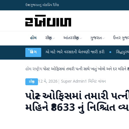
ઉત્તર ગુજરાતનું લોકપ્રિય દૈનિક
હોમ
રાષ્ટ્રીય
આંતરરાષ્ટ્રીય
ગુજરાત
ઉત્તર ગુજ
િભાગે 18 રાજ્યો માટે ભારે વરસાદની ચેતવણી જારી કરી
બ્રેકિંગ
●
સિદ્ધપુરથી બોમ્બ બનાવવા
હોમ
/
રાષ્ટ્રીય
/
પોસ્ટ ઓફિસમાં તમારી પત્ની સાથે ખાતું ખોલો અને દર મહિને ₹8
12 મે, 2026
|
Super Admin
1
મિનિટ વાંચન
રાષ્ટ્રીય
પોસ્ટ ઓફિસમાં તમારી પત્ન
મહિને ₹8633 નું નિશ્ચિત વ