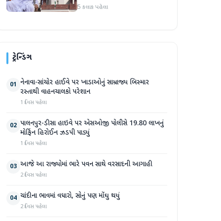
5 કલાક પહેલા
ટ્રેન્ડિંગ
નેનાવા-સાંચોર હાઈવે પર ખાડાઓનું સામ્રાજ્ય બિસ્માર
01
રસ્તાથી વાહનચાલકો પરેશાન
1 દિવસ પહેલા
પાલનપુર-ડીસા હાઇવે પર એસઓજી પોલીસે 19.80 લાખનું
02
મોર્ફિન હિરોઈન ઝડપી પાડ્યું
1 દિવસ પહેલા
આજે આ રાજ્યોમાં ભારે પવન સાથે વરસાદની આગાહી
03
2 દિવસ પહેલા
ચાંદીના ભાવમાં વધારો, સોનું પણ મોંઘુ થયું
04
2 દિવસ પહેલા