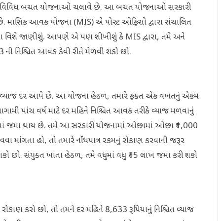
કરવા માટે વિવિધ બચત યોજનાઓ ચલાવે છે. આ બચત યોજનાઓ સરકારી
 છે. માસિક આવક યોજના (MIS) એ પોસ્ટ ઓફિસો દ્વારા સંચાલિત
શે જાણીશું. આપણે એ પણ શીખીશું કે MIS દ્વારા, તમે અને
 ની નિશ્ચિત આવક કેવી રીતે મેળવી શકો છો.
 વ્યાજ દર આપે છે. આ યોજના હેઠળ, તમારે ફક્ત એક વખતનું એકમ
ામી પાંચ વર્ષ માટે દર મહિને નિશ્ચિત આવક તરીકે વ્યાજ મળવાનું
ામાં જમા થાય છે. તમે આ સરકારી યોજનામાં ઓછામાં ઓછા ₹1,000
વવા માંગતા હો, તો તમારે નોંધપાત્ર રકમનું રોકાણ કરવાની જરૂર
કો છો. સંયુક્ત ખાતા હેઠળ, તમે વધુમાં વધુ ₹15 લાખ જમા કરી શકો
 રોકાણ કરો છો, તો તમને દર મહિને 8,633 રૂપિયાનું નિશ્ચિત વ્યાજ