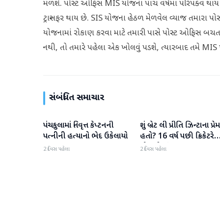
મળશે. પોસ્ટ ઓફિસ MIS યોજના પાંચ વર્ષમાં પરિપક્વ થાય
ટ્રાન્સફર થાય છે. SIS યોજના હેઠળ મેળવેલ વ્યાજ તમારા પ
યોજનામાં રોકાણ કરવા માટે તમારી પાસે પોસ્ટ ઓફિસ બચત 
નથી, તો તમારે પહેલા એક ખોલવું પડશે, ત્યારબાદ તમે MIS 
સંબંધિત સમાચાર
પંચકુલામાં નિવૃત્ત કેપ્ટનની
શું બ્રેટ લી પ્રીતિ ઝિન્ટાના પ્રેમ
રાષ્ટ્રીય
રાષ્ટ્રીય
પત્નીની હત્યાનો ભેદ ઉકેલાયો
હતો? 16 વર્ષ પછી ક્રિકેટરે
મૌન તોડ્યું
2 દિવસ પહેલા
2 દિવસ પહેલા