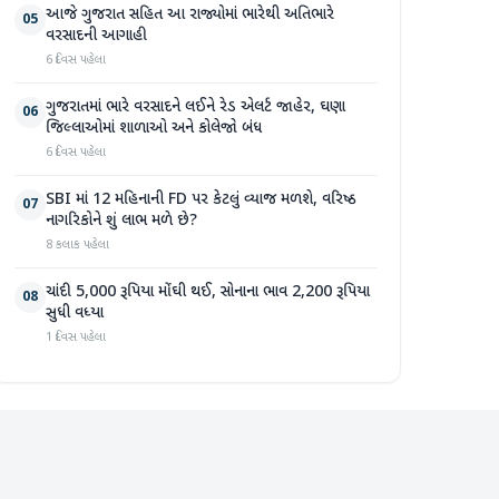
આજે ગુજરાત સહિત આ રાજ્યોમાં ભારેથી અતિભારે
05
વરસાદની આગાહી
6 દિવસ પહેલા
ગુજરાતમાં ભારે વરસાદને લઈને રેડ એલર્ટ જાહેર, ઘણા
06
જિલ્લાઓમાં શાળાઓ અને કોલેજો બંધ
6 દિવસ પહેલા
SBI માં 12 મહિનાની FD પર કેટલું વ્યાજ મળશે, વરિષ્ઠ
07
નાગરિકોને શું લાભ મળે છે?
8 કલાક પહેલા
ચાંદી 5,000 રૂપિયા મોંઘી થઈ, સોનાના ભાવ 2,200 રૂપિયા
08
સુધી વધ્યા
1 દિવસ પહેલા