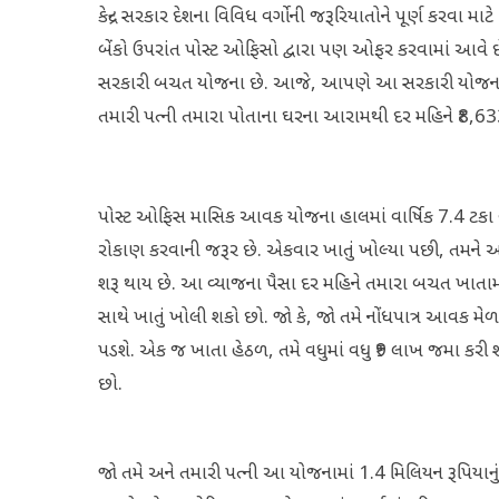
કેન્દ્ર સરકાર દેશના વિવિધ વર્ગોની જરૂરિયાતોને પૂર્ણ 
બેંકો ઉપરાંત પોસ્ટ ઓફિસો દ્વારા પણ ઓફર કરવામાં આવે
સરકારી બચત યોજના છે. આજે, આપણે આ સરકારી યોજના વિ
તમારી પત્ની તમારા પોતાના ઘરના આરામથી દર મહિને ₹8,633
પોસ્ટ ઓફિસ માસિક આવક યોજના હાલમાં વાર્ષિક 7.4 ટકા
રોકાણ કરવાની જરૂર છે. એકવાર ખાતું ખોલ્યા પછી, તમને આગ
શરૂ થાય છે. આ વ્યાજના પૈસા દર મહિને તમારા બચત ખાત
સાથે ખાતું ખોલી શકો છો. જો કે, જો તમે નોંધપાત્ર આવક મેળ
પડશે. એક જ ખાતા હેઠળ, તમે વધુમાં વધુ ₹9 લાખ જમા કરી શ
છો.
જો તમે અને તમારી પત્ની આ યોજનામાં 1.4 મિલિયન રૂપિયાનું