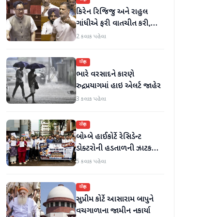
કિરેન રિજિજુ અને રાહુલ
ગાંધીએ ફરી વાતચીત કરી,
મહિલા અનામત અને સીમાંકન
2 કલાક પહેલા
બિલ પર ચર્ચા કરી
રાષ્ટ્રીય
ભારે વરસાદને કારણે
રુદ્રપ્રયાગમાં હાઇ એલર્ટ જાહેર
3 કલાક પહેલા
રાષ્ટ્રીય
બોમ્બે હાઈકોર્ટે રેસિડેન્ટ
ડોક્ટરોની હડતાળની ઝાટકણી
કાઢી, 'જો કામ ન હોય તો પગાર
5 કલાક પહેલા
બંધ કરો'
રાષ્ટ્રીય
સુપ્રીમ કોર્ટે આસારામ બાપુને
વચગાળાના જામીન નકાર્યા