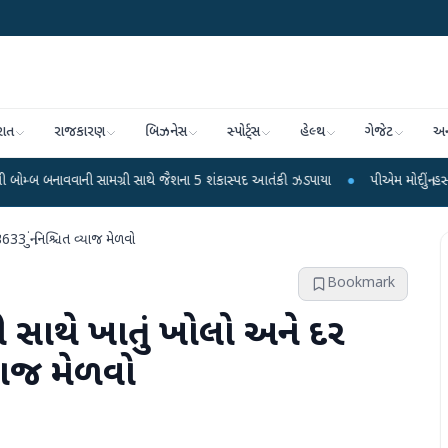
રાત
રાજકારણ
બિઝનેસ
સ્પોર્ટ્સ
હેલ્થ
ગેજેટ
અન
ની સામગ્રી સાથે જૈશના 5 શંકાસ્પદ આતંકી ઝડપાયા
●
પીએમ મોદીનું હસ્તલિખિત પોસ્ટકાર
633 નું નિશ્ચિત વ્યાજ મેળવો
Bookmark
ી સાથે ખાતું ખોલો અને દર
્યાજ મેળવો