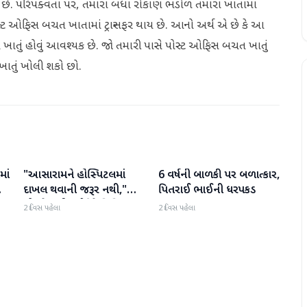
 છે. પરિપક્વતા પર, તમારા બધા રોકાણ ભંડોળ તમારા ખાતામાં
ોસ્ટ ઓફિસ બચત ખાતામાં ટ્રાન્સફર થાય છે. આનો અર્થ એ છે કે આ
ખાતું હોવું આવશ્યક છે. જો તમારી પાસે પોસ્ટ ઓફિસ બચત ખાતું
ખાતું ખોલી શકો છો.
માં
"આસારામને હોસ્પિટલમાં
6 વર્ષની બાળકી પર બળાત્કાર,
રાષ્ટ્રીય
રાષ્ટ્રીય
દાખલ થવાની જરૂર નથી,"
પિતરાઈ ભાઈની ધરપકડ
એમ્સે સુપ્રીમ કોર્ટને વિવિધ
2 દિવસ પહેલા
2 દિવસ પહેલા
બીમારીઓની યાદી આપતા
અહેવાલ આપ્યો