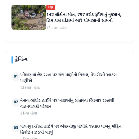
રાષ્ટ્રીય
142 લોકોના મોત, 797 કરોડ રૂપિયાનું નુકસાન,
હિમાચલ પ્રદેશમાં ભારે ચોમાસાનો સામનો
13 કલાક પહેલા
ટ્રેન્ડિંગ
ખીમાણામાં જાહેર રસ્તા પર ગંદા પાણીનો નિકાલ, વેપારીઓ આકરા
01
પાણીએ
12 કલાક પહેલા
નેનાવા-સાંચોર હાઈવે પર ખાડાઓનું સામ્રાજ્ય બિસ્માર રસ્તાથી
02
વાહનચાલકો પરેશાન
2 દિવસ પહેલા
પાલનપુર-ડીસા હાઇવે પર એસઓજી પોલીસે 19.80 લાખનું મોર્ફિન
03
હિરોઈન ઝડપી પાડ્યું