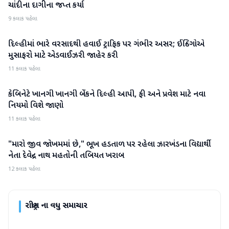
ચાંદીના દાગીના જપ્ત કર્યા
9 કલાક પહેલા
દિલ્હીમાં ભારે વરસાદથી હવાઈ ટ્રાફિક પર ગંભીર અસર; ઈન્ડિગોએ
રાષ્ટ્રીય
મુસાફરો માટે એડવાઈઝરી જાહેર કરી
11 કલાક પહેલા
કેબિનેટે ખાનગી ખાનગી બેંકને દિલ્હી આપી, ફી અને પ્રવેશ માટે નવા
રાષ્ટ્રીય
નિયમો વિશે જાણો
11 કલાક પહેલા
"મારો જીવ જોખમમાં છે," ભૂખ હડતાળ પર રહેલા ઝારખંડના વિદ્યાર્થી
રાષ્ટ્રીય
નેતા દેવેન્દ્ર નાથ મહતોની તબિયત ખરાબ
12 કલાક પહેલા
રાષ્ટ્રીય
ના વધુ સમાચાર