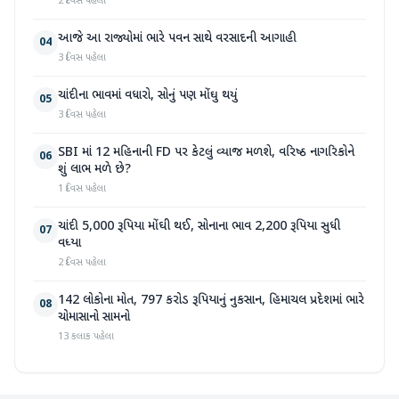
2 દિવસ પહેલા
આજે આ રાજ્યોમાં ભારે પવન સાથે વરસાદની આગાહી
04
3 દિવસ પહેલા
ચાંદીના ભાવમાં વધારો, સોનું પણ મોંઘુ થયું
05
3 દિવસ પહેલા
SBI માં 12 મહિનાની FD પર કેટલું વ્યાજ મળશે, વરિષ્ઠ નાગરિકોને
06
શું લાભ મળે છે?
1 દિવસ પહેલા
ચાંદી 5,000 રૂપિયા મોંઘી થઈ, સોનાના ભાવ 2,200 રૂપિયા સુધી
07
વધ્યા
2 દિવસ પહેલા
142 લોકોના મોત, 797 કરોડ રૂપિયાનું નુકસાન, હિમાચલ પ્રદેશમાં ભારે
08
ચોમાસાનો સામનો
13 કલાક પહેલા