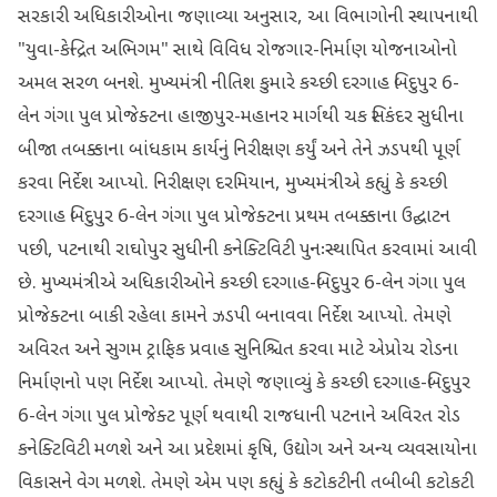
સરકારી અધિકારીઓના જણાવ્યા અનુસાર, આ વિભાગોની સ્થાપનાથી
"યુવા-કેન્દ્રિત અભિગમ" સાથે વિવિધ રોજગાર-નિર્માણ યોજનાઓનો
અમલ સરળ બનશે. મુખ્યમંત્રી નીતિશ કુમારે કચ્છી દરગાહ બિદુપુર 6-
લેન ગંગા પુલ પ્રોજેક્ટના હાજીપુર-મહાનર માર્ગથી ચક સિકંદર સુધીના
બીજા તબક્કાના બાંધકામ કાર્યનું નિરીક્ષણ કર્યું અને તેને ઝડપથી પૂર્ણ
કરવા નિર્દેશ આપ્યો. નિરીક્ષણ દરમિયાન, મુખ્યમંત્રીએ કહ્યું કે કચ્છી
દરગાહ બિદુપુર 6-લેન ગંગા પુલ પ્રોજેક્ટના પ્રથમ તબક્કાના ઉદ્ઘાટન
પછી, પટનાથી રાઘોપુર સુધીની કનેક્ટિવિટી પુનઃસ્થાપિત કરવામાં આવી
છે. મુખ્યમંત્રીએ અધિકારીઓને કચ્છી દરગાહ-બિદુપુર 6-લેન ગંગા પુલ
પ્રોજેક્ટના બાકી રહેલા કામને ઝડપી બનાવવા નિર્દેશ આપ્યો. તેમણે
અવિરત અને સુગમ ટ્રાફિક પ્રવાહ સુનિશ્ચિત કરવા માટે એપ્રોચ રોડના
નિર્માણનો પણ નિર્દેશ આપ્યો. તેમણે જણાવ્યું કે કચ્છી દરગાહ-બિદુપુર
6-લેન ગંગા પુલ પ્રોજેક્ટ પૂર્ણ થવાથી રાજધાની પટનાને અવિરત રોડ
કનેક્ટિવિટી મળશે અને આ પ્રદેશમાં કૃષિ, ઉદ્યોગ અને અન્ય વ્યવસાયોના
વિકાસને વેગ મળશે. તેમણે એમ પણ કહ્યું કે કટોકટીની તબીબી કટોકટી