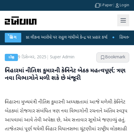
E-Paper
|
Login
ીક્ષા લીકના આરોપો પર રાહુલ ગાંધીએ કેન્દ્ર પર પ્રહાર કર્યા
બ્રેકિંગ
●
હિંમતનગરમાં રહસ્યમ
9 ડિસેમ્બર, 2025
|
Super Admin
Bookmark
રાષ્ટ્રીય
બિહારમાં નીતિશ કુમારની કેબિનેટ બેઠક મહત્વપૂર્ણ; ત્રણ
નવા વિભાગોને મળી શકે છે મંજૂરી
બિહારના મુખ્યમંત્રી નીતિશ કુમારની અધ્યક્ષતામાં આજે મળેલી કેબિનેટ
બેઠકમાં રોજગાર સંબંધિત ત્રણ નવા વિભાગોની રચનાને અંતિમ સ્વરૂપ
આપવામાં આવે તેવી અપેક્ષા છે, એમ સત્તાવાર સૂત્રોએ જણાવ્યું હતું.
તાજેતરમાં પૂર્ણ થયેલી બિહાર વિધાનસભા ચૂંટણીમાં રાષ્ટ્રીય લોકશાહી