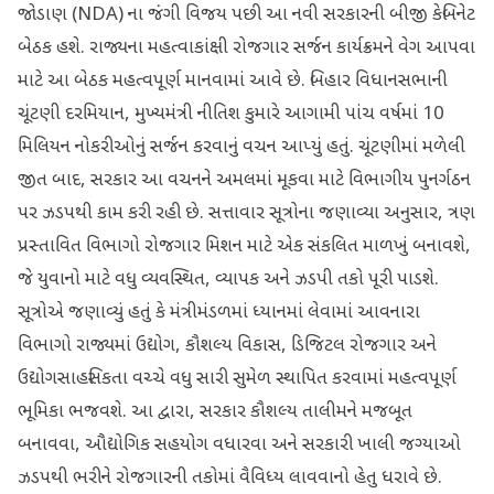
જોડાણ (NDA) ના જંગી વિજય પછી આ નવી સરકારની બીજી કેબિનેટ
બેઠક હશે. રાજ્યના મહત્વાકાંક્ષી રોજગાર સર્જન કાર્યક્રમને વેગ આપવા
માટે આ બેઠક મહત્વપૂર્ણ માનવામાં આવે છે. બિહાર વિધાનસભાની
ચૂંટણી દરમિયાન, મુખ્યમંત્રી નીતિશ કુમારે આગામી પાંચ વર્ષમાં 10
મિલિયન નોકરીઓનું સર્જન કરવાનું વચન આપ્યું હતું. ચૂંટણીમાં મળેલી
જીત બાદ, સરકાર આ વચનને અમલમાં મૂકવા માટે વિભાગીય પુનર્ગઠન
પર ઝડપથી કામ કરી રહી છે. સત્તાવાર સૂત્રોના જણાવ્યા અનુસાર, ત્રણ
પ્રસ્તાવિત વિભાગો રોજગાર મિશન માટે એક સંકલિત માળખું બનાવશે,
જે યુવાનો માટે વધુ વ્યવસ્થિત, વ્યાપક અને ઝડપી તકો પૂરી પાડશે.
સૂત્રોએ જણાવ્યું હતું કે મંત્રીમંડળમાં ધ્યાનમાં લેવામાં આવનારા
વિભાગો રાજ્યમાં ઉદ્યોગ, કૌશલ્ય વિકાસ, ડિજિટલ રોજગાર અને
ઉદ્યોગસાહસિકતા વચ્ચે વધુ સારી સુમેળ સ્થાપિત કરવામાં મહત્વપૂર્ણ
ભૂમિકા ભજવશે. આ દ્વારા, સરકાર કૌશલ્ય તાલીમને મજબૂત
બનાવવા, ઔદ્યોગિક સહયોગ વધારવા અને સરકારી ખાલી જગ્યાઓ
ઝડપથી ભરીને રોજગારની તકોમાં વૈવિધ્ય લાવવાનો હેતુ ધરાવે છે.