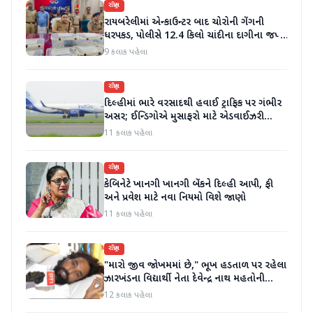
રાષ્ટ્રીય
રાયબરેલીમાં એન્કાઉન્ટર બાદ ચોરોની ગેંગની
ધરપકડ, પોલીસે 12.4 કિલો ચાંદીના દાગીના જપ્ત
કર્યા
9 કલાક પહેલા
રાષ્ટ્રીય
દિલ્હીમાં ભારે વરસાદથી હવાઈ ટ્રાફિક પર ગંભીર
અસર; ઈન્ડિગોએ મુસાફરો માટે એડવાઈઝરી
જાહેર કરી
11 કલાક પહેલા
રાષ્ટ્રીય
કેબિનેટે ખાનગી ખાનગી બેંકને દિલ્હી આપી, ફી
અને પ્રવેશ માટે નવા નિયમો વિશે જાણો
11 કલાક પહેલા
રાષ્ટ્રીય
"મારો જીવ જોખમમાં છે," ભૂખ હડતાળ પર રહેલા
ઝારખંડના વિદ્યાર્થી નેતા દેવેન્દ્ર નાથ મહતોની
તબિયત ખરાબ
12 કલાક પહેલા