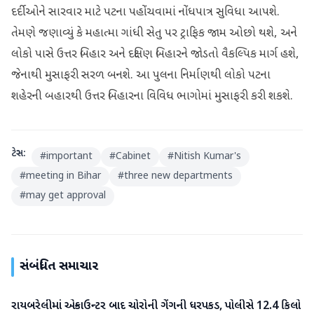
દર્દીઓને સારવાર માટે પટના પહોંચવામાં નોંધપાત્ર સુવિધા આપશે.
તેમણે જણાવ્યું કે મહાત્મા ગાંધી સેતુ પર ટ્રાફિક જામ ઓછો થશે, અને
લોકો પાસે ઉત્તર બિહાર અને દક્ષિણ બિહારને જોડતો વૈકલ્પિક માર્ગ હશે,
જેનાથી મુસાફરી સરળ બનશે. આ પુલના નિર્માણથી લોકો પટના
શહેરની બહારથી ઉત્તર બિહારના વિવિધ ભાગોમાં મુસાફરી કરી શકશે.
ટેગ્સ:
#
important
#
Cabinet
#
Nitish Kumar's
#
meeting in Bihar
#
three new departments
#
may get approval
સંબંધિત સમાચાર
રાયબરેલીમાં એન્કાઉન્ટર બાદ ચોરોની ગેંગની ધરપકડ, પોલીસે 12.4 કિલો
રાષ્ટ્રીય