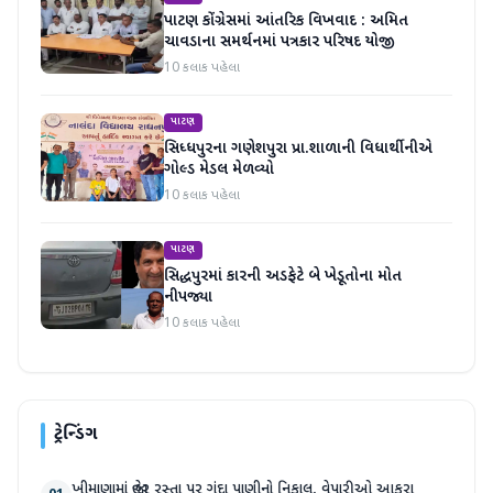
પાટણ કોંગ્રેસમાં આંતરિક વિખવાદ : અમિત
ચાવડાના સમર્થનમાં પત્રકાર પરિષદ યોજી
10 કલાક પહેલા
પાટણ
સિધ્ધપુરના ગણેશપુરા પ્રા.શાળાની વિધાર્થીનીએ
ગોલ્ડ મેડલ મેળવ્યો
10 કલાક પહેલા
પાટણ
સિદ્ધપુરમાં કારની અડફેટે બે ખેડૂતોના મોત
નીપજ્યા
10 કલાક પહેલા
ટ્રેન્ડિંગ
ખીમાણામાં જાહેર રસ્તા પર ગંદા પાણીનો નિકાલ, વેપારીઓ આકરા