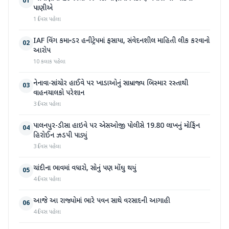
01
પાણીએ
1 દિવસ પહેલા
IAF વિંગ કમાન્ડર હનીટ્રેપમાં ફસાયા, સંવેદનશીલ માહિતી લીક કરવાનો
02
આરોપ
10 કલાક પહેલા
નેનાવા-સાંચોર હાઈવે પર ખાડાઓનું સામ્રાજ્ય બિસ્માર રસ્તાથી
03
વાહનચાલકો પરેશાન
3 દિવસ પહેલા
પાલનપુર-ડીસા હાઇવે પર એસઓજી પોલીસે 19.80 લાખનું મોર્ફિન
04
હિરોઈન ઝડપી પાડ્યું
3 દિવસ પહેલા
ચાંદીના ભાવમાં વધારો, સોનું પણ મોંઘુ થયું
05
4 દિવસ પહેલા
આજે આ રાજ્યોમાં ભારે પવન સાથે વરસાદની આગાહી
06
4 દિવસ પહેલા