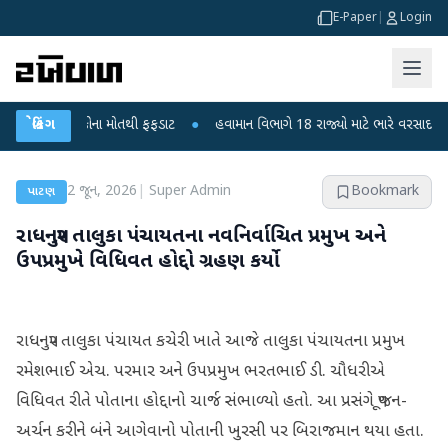
E-Paper
|
Login
? 6 બાળકોના મોતથી ફફડાટ
બ્રેકિંગ
●
હવામાન વિભાગે 18 રાજ્યો માટે ભારે વરસાદની ચેતવણી 
2 જૂન, 2026
|
Super Admin
Bookmark
પાટણ
રાધનપુર તાલુકા પંચાયતના નવનિર્વાચિત પ્રમુખ અને
ઉપપ્રમુખે વિધિવત હોદ્દો ગ્રહણ કર્યો
રાધનપુર તાલુકા પંચાયત કચેરી ખાતે આજે તાલુકા પંચાયતના પ્રમુખ
રમેશભાઈ એચ. પરમાર અને ઉપપ્રમુખ ભરતભાઈ ડી. ચૌધરીએ
વિધિવત રીતે પોતાના હોદ્દાનો ચાર્જ સંભાળ્યો હતો. આ પ્રસંગે પૂજન-
અર્ચન કરીને બંને આગેવાનો પોતાની ખુરસી પર બિરાજમાન થયા હતા.