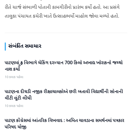
રીતે ચાર્જ સંભાળી પોતાની કામગીરીનો પ્રારંભ કર્યો હતો. આ પ્રસંગે
તાલુકા પંચાયત કચેરી ખાતે ઉત્સાહભર્યો માહોલ જોવા મળ્યો હતો.
સંબંધિત સમાચાર
પાટણમાં ફૂડ વિભાગે ચેકિંગ દરમ્યાન 700 કિલો અખાદ્ય ખોરાકનો જથ્થો
પાટણ
નાશ કર્યો
10 કલાક પહેલા
પાટણના દીઘડી નજીક રીક્ષાચાલકોએ છરી બતાવી વિદ્યાર્થીની સોનાની
પાટણ
વીંટી લૂંટી લીધી
10 કલાક પહેલા
પાટણ કોંગ્રેસમાં આંતરિક વિખવાદ : અમિત ચાવડાના સમર્થનમાં પત્રકાર
પાટણ
પરિષદ યોજી