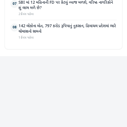
SBI માં 12 મહિનાની FD પર કેટલું વ્યાજ મળશે, વરિષ્ઠ નાગરિકોને
07
શું લાભ મળે છે?
2 દિવસ પહેલા
142 લોકોના મોત, 797 કરોડ રૂપિયાનું નુકસાન, હિમાચલ પ્રદેશમાં ભારે
08
ચોમાસાનો સામનો
1 દિવસ પહેલા