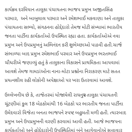
કાર્યક્રમ દરમિયાન તાલુકા પંચાયતના ભાજપ પ્રમુખ અજીતસિંહ
પરમાર, અને બાબુલાલ પરમાર અને રમેશભાઈ મકવાણા અને તાલુકા
પંચાયતના સભ્યો, સંગઠનના હોદ્દેદારો તેમજ મોટી સંખ્યામાં ભારતીય
જનતા પાર્ટીના કાર્યકર્તાઓ ઉપસ્થિત રહ્યા હતા. કાર્યકર્તાઓએ નવા
પ્રમુખ અને ઉપપ્રમુખનું અભિનંદન કરી શુભેચ્છાઓ પાઠવી હતી.ચાર્જ
સંભાળ્યા બાદ પ્રમુખ રમેશભાઈ પરમાર અને ઉપપ્રમુખ ભરતભાઈ
ચૌધરીએ જણાવ્યું હતું કે તાલુકાના વિકાસને પ્રાથમિકતા આપવામાં
આવશે તેમજ ગામડાંઓના નાના-મોટા પ્રશ્નોના નિરાકરણ માટે સતત
પ્રયત્નશીલ રહી લોકોની અપેક્ષાઓ પર ખરા ઉતરવામાં આવશે.
ઉલ્લેખનીય છે કે, તાજેતરમાં યોજાયેલી રાધનપુર તાલુકા પંચાયતની
ચૂંટણીમાં કુલ 18 બેઠકોમાંથી 16 બેઠકો પર ભારતીય જનતા પાર્ટીના
ઉમેદવારો વિજેતા બનતા ભાજપને સ્પષ્ટ બહુમતી મળી હતી. ત્યારબાદ
પ્રમુખ અને ઉપપ્રમુખની વરણી કરવામાં આવી હતી. આજે ભાજપના
કાર્યકર્તાઓ અને હોદ્દેદારોની ઉપસ્થિતિમાં બંને આગેવાનોએ સત્તાવાર