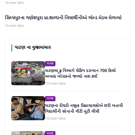
10 કલાક પહેલા
સિધ્ધપુરના ગણેશપુરા પ્રા.શાળાની વિધાર્થીનીએ ગોલ્ડ મેડલ મેળવ્યો
પાટણ
10 કલાક પહેલા
પાટણ
ના વધુ સમાચાર
પાટણ
પાટણમાં ફૂડ વિભાગે ચેકિંગ દરમ્યાન 700 કિલો
અખાદ્ય ખોરાકનો જથ્થો નાશ કર્યો
10 કલાક પહેલા
પાટણ
પાટણના દીઘડી નજીક રીક્ષાચાલકોએ છરી બતાવી
વિદ્યાર્થીની સોનાની વીંટી લૂંટી લીધી
10 કલાક પહેલા
પાટણ