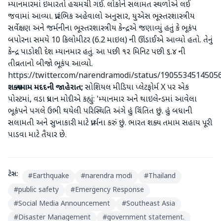
મ્યાનમારમાં ઇમારતો હચમચી ગઈ. લોકોને સલામત સ્થળોએ લઈ
જવામાં આવ્યા. પ્રારંભિક અહેવાલો અનુસાર, યુએસ ભૂસ્તરશાસ્ત્રીય
સર્વેક્ષણ અને જર્મનીના ભૂસ્તરશાસ્ત્રીય કેન્દ્રએ જણાવ્યું હતું કે ભૂકંપ
બપોરના સમયે 10 કિલોમીટર (6.2 માઇલ) ની ઊંડાઈએ આવ્યો હતો. તેનું
કેન્દ્ર પાડોશી દેશ મ્યાનમાર હતું. આ પછી ૧૨ મિનિટ પછી ૬.૪ ની
તીવ્રતાનો બીજો ભૂકંપ આવ્યો.
https://twitter.com/narendramodi/status/1905534514505
શક્ય તમામ મદદની જાહેરાત;
સોશિયલ મીડિયા પ્લેટફોર્મ X પર એક
પોસ્ટમાં, વડા પ્રધાન મોદીએ કહ્યું: 'મ્યાનમાર અને થાઇલેન્ડમાં આવેલા
ભૂકંપને પગલે ઉભી થયેલી પરિસ્થિતિ અંગે હું ચિંતિત છું. હું બધાની
સલામતી અને સુખાકારી માટે પ્રાર્થના કરું છું. ભારત શક્ય તમામ સહાય પૂરી
પાડવા માટે તૈયાર છે.
ટેગ્સ:
#
Earthquake
#
narendra modi
#
Thailand
#
public safety
#
Emergency Response
#
Social Media Announcement
#
Southeast Asia
#
Disaster Management
#
government statement.