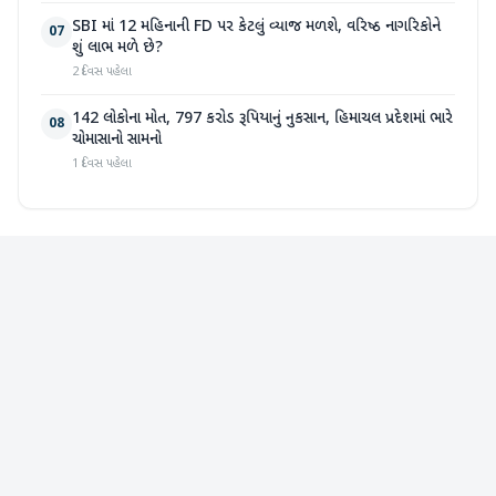
SBI માં 12 મહિનાની FD પર કેટલું વ્યાજ મળશે, વરિષ્ઠ નાગરિકોને
07
શું લાભ મળે છે?
2 દિવસ પહેલા
142 લોકોના મોત, 797 કરોડ રૂપિયાનું નુકસાન, હિમાચલ પ્રદેશમાં ભારે
08
ચોમાસાનો સામનો
1 દિવસ પહેલા