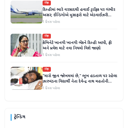
રાષ્ટ્રીય
દિલ્હીમાં ભારે વરસાદથી હવાઈ ટ્રાફિક પર ગંભીર
અસર; ઈન્ડિગોએ મુસાફરો માટે એડવાઈઝરી
જાહેર કરી
1 દિવસ પહેલા
રાષ્ટ્રીય
કેબિનેટે ખાનગી ખાનગી બેંકને દિલ્હી આપી, ફી
અને પ્રવેશ માટે નવા નિયમો વિશે જાણો
1 દિવસ પહેલા
રાષ્ટ્રીય
"મારો જીવ જોખમમાં છે," ભૂખ હડતાળ પર રહેલા
ઝારખંડના વિદ્યાર્થી નેતા દેવેન્દ્ર નાથ મહતોની
તબિયત ખરાબ
1 દિવસ પહેલા
ટ્રેન્ડિંગ