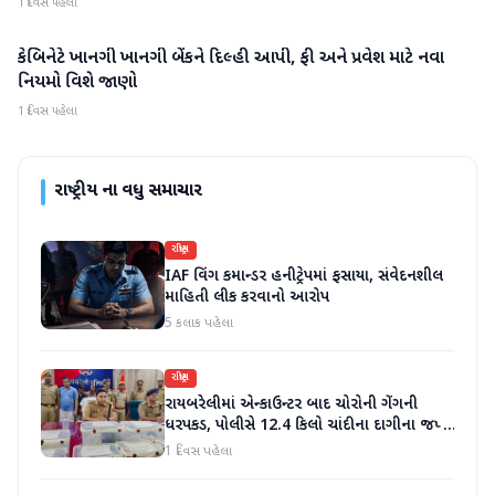
1 દિવસ પહેલા
કેબિનેટે ખાનગી ખાનગી બેંકને દિલ્હી આપી, ફી અને પ્રવેશ માટે નવા
રાષ્ટ્રીય
નિયમો વિશે જાણો
1 દિવસ પહેલા
રાષ્ટ્રીય
ના વધુ સમાચાર
રાષ્ટ્રીય
IAF વિંગ કમાન્ડર હનીટ્રેપમાં ફસાયા, સંવેદનશીલ
માહિતી લીક કરવાનો આરોપ
5 કલાક પહેલા
રાષ્ટ્રીય
રાયબરેલીમાં એન્કાઉન્ટર બાદ ચોરોની ગેંગની
ધરપકડ, પોલીસે 12.4 કિલો ચાંદીના દાગીના જપ્ત
કર્યા
1 દિવસ પહેલા