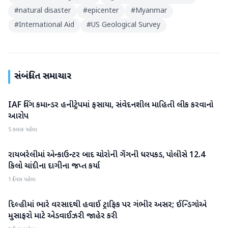
#
natural disaster
#
epicenter
#
Myanmar
#
International Aid
#
US Geological Survey
સંબંધિત સમાચાર
IAF વિંગ કમાન્ડર હનીટ્રેપમાં ફસાયા, સંવેદનશીલ માહિતી લીક કરવાનો
રાષ્ટ્રીય
આરોપ
5 કલાક પહેલા
રાયબરેલીમાં એન્કાઉન્ટર બાદ ચોરોની ગેંગની ધરપકડ, પોલીસે 12.4
રાષ્ટ્રીય
કિલો ચાંદીના દાગીના જપ્ત કર્યા
1 દિવસ પહેલા
દિલ્હીમાં ભારે વરસાદથી હવાઈ ટ્રાફિક પર ગંભીર અસર; ઈન્ડિગોએ
રાષ્ટ્રીય
મુસાફરો માટે એડવાઈઝરી જાહેર કરી