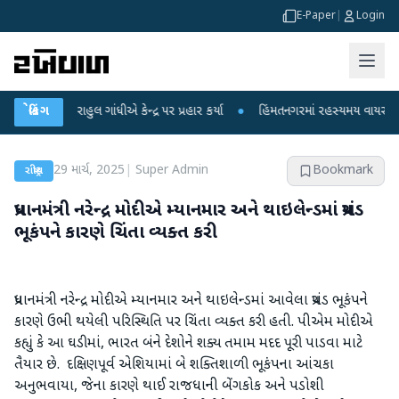
E-Paper
|
Login
ર રાહુલ ગાંધીએ કેન્દ્ર પર પ્રહાર કર્યા
બ્રેકિંગ
●
હિંમતનગરમાં રહસ્યમય વાયરસ કે ચાંદીપુ
29 માર્ચ, 2025
|
Super Admin
Bookmark
રાષ્ટ્રીય
પ્રધાનમંત્રી નરેન્દ્ર મોદીએ મ્યાનમાર અને થાઇલેન્ડમાં પ્રચંડ
ભૂકંપને કારણે ચિંતા વ્યક્ત કરી
પ્રધાનમંત્રી નરેન્દ્ર મોદીએ મ્યાનમાર અને થાઇલેન્ડમાં આવેલા પ્રચંડ ભૂકંપને
કારણે ઉભી થયેલી પરિસ્થિતિ પર ચિંતા વ્યક્ત કરી હતી. પીએમ મોદીએ
કહ્યું કે આ ઘડીમાં, ભારત બંને દેશોને શક્ય તમામ મદદ પૂરી પાડવા માટે
તૈયાર છે. દક્ષિણપૂર્વ એશિયામાં બે શક્તિશાળી ભૂકંપના આંચકા
અનુભવાયા, જેના કારણે થાઈ રાજધાની બેંગકોક અને પડોશી