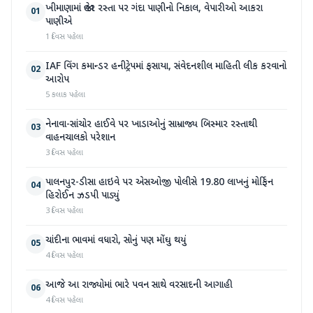
ખીમાણામાં જાહેર રસ્તા પર ગંદા પાણીનો નિકાલ, વેપારીઓ આકરા
01
પાણીએ
1 દિવસ પહેલા
IAF વિંગ કમાન્ડર હનીટ્રેપમાં ફસાયા, સંવેદનશીલ માહિતી લીક કરવાનો
02
આરોપ
5 કલાક પહેલા
નેનાવા-સાંચોર હાઈવે પર ખાડાઓનું સામ્રાજ્ય બિસ્માર રસ્તાથી
03
વાહનચાલકો પરેશાન
3 દિવસ પહેલા
પાલનપુર-ડીસા હાઇવે પર એસઓજી પોલીસે 19.80 લાખનું મોર્ફિન
04
હિરોઈન ઝડપી પાડ્યું
3 દિવસ પહેલા
ચાંદીના ભાવમાં વધારો, સોનું પણ મોંઘુ થયું
05
4 દિવસ પહેલા
આજે આ રાજ્યોમાં ભારે પવન સાથે વરસાદની આગાહી
06
4 દિવસ પહેલા