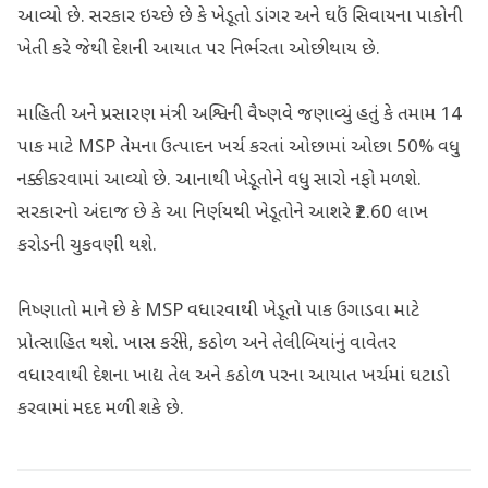
આવ્યો છે. સરકાર ઇચ્છે છે કે ખેડૂતો ડાંગર અને ઘઉં સિવાયના પાકોની
ખેતી કરે જેથી દેશની આયાત પર નિર્ભરતા ઓછી થાય છે.
માહિતી અને પ્રસારણ મંત્રી અશ્વિની વૈષ્ણવે જણાવ્યું હતું કે તમામ 14
પાક માટે MSP તેમના ઉત્પાદન ખર્ચ કરતાં ઓછામાં ઓછા 50% વધુ
નક્કી કરવામાં આવ્યો છે. આનાથી ખેડૂતોને વધુ સારો નફો મળશે.
સરકારનો અંદાજ છે કે આ નિર્ણયથી ખેડૂતોને આશરે ₹2.60 લાખ
કરોડની ચુકવણી થશે.
નિષ્ણાતો માને છે કે MSP વધારવાથી ખેડૂતો પાક ઉગાડવા માટે
પ્રોત્સાહિત થશે. ખાસ કરીને, કઠોળ અને તેલીબિયાંનું વાવેતર
વધારવાથી દેશના ખાદ્ય તેલ અને કઠોળ પરના આયાત ખર્ચમાં ઘટાડો
કરવામાં મદદ મળી શકે છે.