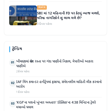
બિઝનેસ
SBI માં 12 મહિનાની FD પર કેટલું વ્યાજ મળશે,
વરિષ્ઠ નાગરિકોને શું લાભ મળે છે?
3 દિવસ પહેલા
ટ્રેન્ડિંગ
ખીમાણામાં જાહેર રસ્તા પર ગંદા પાણીનો નિકાલ, વેપારીઓ આકરા
01
પાણીએ
2 દિવસ પહેલા
IAF વિંગ કમાન્ડર હનીટ્રેપમાં ફસાયા, સંવેદનશીલ માહિતી લીક કરવાનો
02
આરોપ
1 દિવસ પહેલા
‘KGF’ના યશનો ખૂંખાર અવતાર! ‘ટોક્સિક’ના 4:38 મિનિટના ટ્રેલરે
03
મચાવ્યો ધમાલ