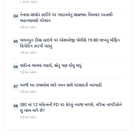
1 કલાક પહેલા
નેનાવા-સાંચોર હાઈવે પર ખાડાઓનું સામ્રાજ્ય બિસ્માર રસ્તાથી
04
વાહનચાલકો પરેશાન
4 દિવસ પહેલા
પાલનપુર-ડીસા હાઇવે પર એસઓજી પોલીસે 19.80 લાખનું મોર્ફિન
05
હિરોઈન ઝડપી પાડ્યું
4 દિવસ પહેલા
ચાંદીના ભાવમાં વધારો, સોનું પણ મોંઘુ થયું
06
5 દિવસ પહેલા
આજે આ રાજ્યોમાં ભારે પવન સાથે વરસાદની આગાહી
07
5 દિવસ પહેલા
SBI માં 12 મહિનાની FD પર કેટલું વ્યાજ મળશે, વરિષ્ઠ નાગરિકોને
08
શું લાભ મળે છે?
3 દિવસ પહેલા