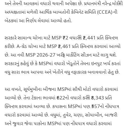
અને તેમની આવકમાં વધારો થવાની અપેક્ષા છે. પ્રધાનમંત્રી નરેન્દ્ર મોદીની
અધ્યક્ષતામાં મળેલી આર્થિક બાબતોની કેબિનેટ સમિતિ (CCEA) ની
બેઠકમાં આ નિર્ણય લેવામાં આવ્યો હતો.
સરકારે સામાન્ય ચોખા માટે MSP ₹72 વધારીને ₹2,441 પ્રતિ ક્વિન્ટલ
કરી છે. A-ગ્રેડ ચોખા માટે MSP ₹2,461 પ્રતિ ક્વિન્ટલ કરવામાં આવ્યો
છે. આ નવી MSP 2026-27 ખરીફ માર્કેટિંગ સીઝન માટે લાગુ થશે.
સરકારનું કહેવું છે કે MSPમાં વધારો ખેડૂતોને તેમના ઇનપુટ ખર્ચ કરતાં
વધુ સારા ભાવ આપવા અને ખેતીને વધુ નફાકારક બનાવવાનો હેતુ છે.
આ વખતે, સૂર્યમુખીના બીજના MSPમાં સૌથી મોટો વધારો કરવામાં
આવ્યો છે. તેના ટેકાના ભાવમાં ₹622નો વધારો કરીને ₹8,343 પ્રતિ
ક્વિન્ટલ કરવામાં આવ્યા છે. કપાસના MSPમાં પણ ₹557નો નોંધપાત્ર
વધારો કરવામાં આવ્યો છે. વધુમાં, તુવેર, ચણા, સોયાબીન, બાજરી
અને જુવાર જેવા પાકોના MSPમાં પણ નોંધપાત્ર વધારો કરવામાં