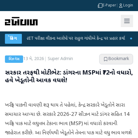
E-Paper
|
Login
UGC-NET પરીક્ષા લીકના આરોપો પર રાહુલ ગાંધીએ કેન્દ્ર પર પ્રહાર કર્યા
બ્રેકિંગ
●
હિંમતનગરમ
13 મે, 2026
|
Super Admin
Bookmark
બિઝનેસ
સરકાર તરફથી મોટી ભેટ: ડાંગરના MSPમાં ₹72નો વધારો,
હવે ખેડૂતોની આવક વધશે!
ખરીફ પાકની વાવણી શરૂ થાય તે પહેલાં, કેન્દ્ર સરકારે ખેડૂતોને સારા
સમાચાર આપ્યા છે. સરકારે 2026-27 સીઝન માટે ડાંગર સહિત 14
ખરીફ પાક માટે લઘુત્તમ ટેકાના ભાવ (MSP) માં વધારો કરવાની
જાહેરાત કરી છે. આ નિર્ણયથી ખેડૂતોને તેમના પાક માટે વધુ ભાવ મળશે