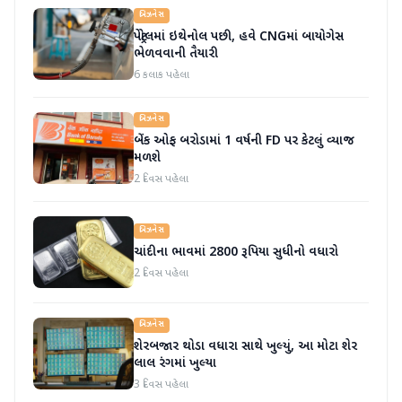
બિઝનેસ
પેટ્રોલમાં ઇથેનોલ પછી, હવે CNGમાં બાયોગેસ
ભેળવવાની તૈયારી
6 કલાક પહેલા
બિઝનેસ
બેંક ઓફ બરોડામાં 1 વર્ષની FD પર કેટલું વ્યાજ
મળશે
2 દિવસ પહેલા
બિઝનેસ
ચાંદીના ભાવમાં 2800 રૂપિયા સુધીનો વધારો
2 દિવસ પહેલા
બિઝનેસ
શેરબજાર થોડા વધારા સાથે ખુલ્યું, આ મોટા શેર
લાલ રંગમાં ખુલ્યા
3 દિવસ પહેલા