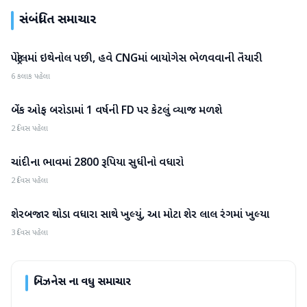
સંબંધિત સમાચાર
પેટ્રોલમાં ઇથેનોલ પછી, હવે CNGમાં બાયોગેસ ભેળવવાની તૈયારી
બિઝનેસ
6 કલાક પહેલા
બેંક ઓફ બરોડામાં 1 વર્ષની FD પર કેટલું વ્યાજ મળશે
બિઝનેસ
2 દિવસ પહેલા
ચાંદીના ભાવમાં 2800 રૂપિયા સુધીનો વધારો
બિઝનેસ
2 દિવસ પહેલા
શેરબજાર થોડા વધારા સાથે ખુલ્યું, આ મોટા શેર લાલ રંગમાં ખુલ્યા
બિઝનેસ
3 દિવસ પહેલા
બિઝનેસ
ના વધુ સમાચાર